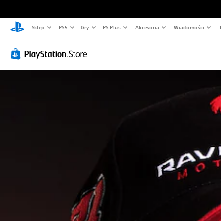
Sklep
PS5
Gry
PS Plus
Akcesoria
Wiadomości