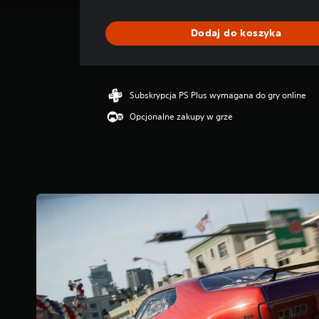
c
e
n
Dodaj do koszyka
a
:
4
.
Subskrypcja PS Plus wymagana do gry online
8
5
Opcjonalne zakupy w grze
/
5
g
w
i
a
z
d
e
k
—
n
a
p
o