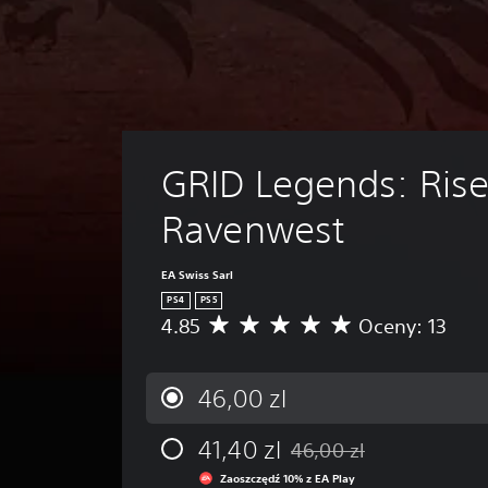
GRID Legends: Rise
Ravenwest
EA Swiss Sarl
PS4
PS5
4.85
Oceny: 13
Ś
r
e
d
46,00 zl
n
i
41,40 zl
46,00 zl
a
Zastosowano zniżkę z orygi
o
Zaoszczędź 10% z EA Play