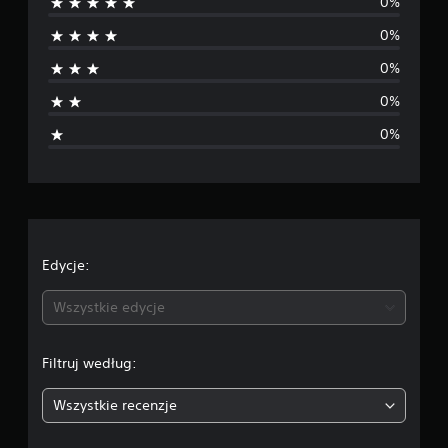
0%
a
0%
k
0%
o
0%
c
0%
e
n
Edycje:
Wszystkie edycje
Filtruj według:
Wszystkie recenzje