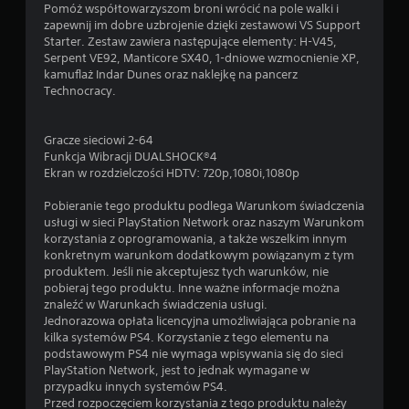
Pomóż współtowarzyszom broni wrócić na pole walki i
zapewnij im dobre uzbrojenie dzięki zestawowi VS Support
Starter. Zestaw zawiera następujące elementy: H-V45,
Serpent VE92, Manticore SX40, 1-dniowe wzmocnienie XP,
kamuflaż Indar Dunes oraz naklejkę na pancerz
Technocracy.
Gracze sieciowi 2-64
Funkcja Wibracji DUALSHOCK®4
Ekran w rozdzielczości HDTV: 720p,1080i,1080p
Pobieranie tego produktu podlega Warunkom świadczenia
usługi w sieci PlayStation Network oraz naszym Warunkom
korzystania z oprogramowania, a także wszelkim innym
konkretnym warunkom dodatkowym powiązanym z tym
produktem. Jeśli nie akceptujesz tych warunków, nie
pobieraj tego produktu. Inne ważne informacje można
znaleźć w Warunkach świadczenia usługi.
Jednorazowa opłata licencyjna umożliwiająca pobranie na
kilka systemów PS4. Korzystanie z tego elementu na
podstawowym PS4 nie wymaga wpisywania się do sieci
PlayStation Network, jest to jednak wymagane w
przypadku innych systemów PS4.
Przed rozpoczęciem korzystania z tego produktu należy