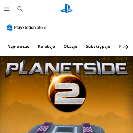
W
y
s
z
u
k
a
j
Najnowsze
Kolekcje
Okazje
Subskrypcje
Przegl