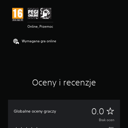
Online, Przemoc
Wymagana gra online
Oceny i recenzje
B
0.0
Globalne oceny graczy
r
Brak ocen