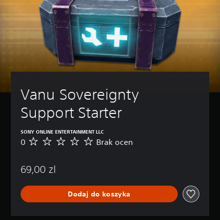
Vanu Sovereignty 
Support Starter
SONY ONLINE ENTERTAINMENT LLC
0
Brak ocen
B
r
a
69,00 zl
k
o
c
Dodaj do koszyka
e
n