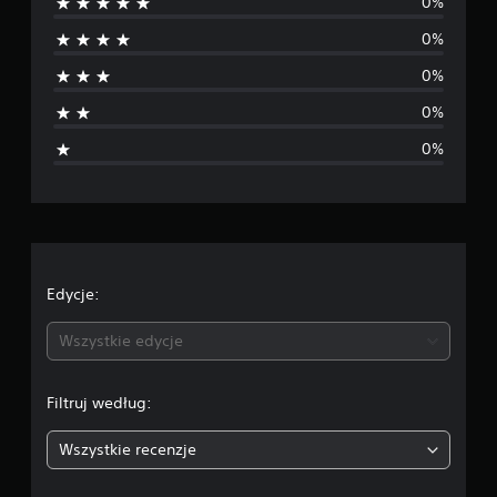
0%
a
0%
k
0%
o
0%
c
0%
e
n
Edycje:
Wszystkie edycje
Filtruj według:
Wszystkie recenzje