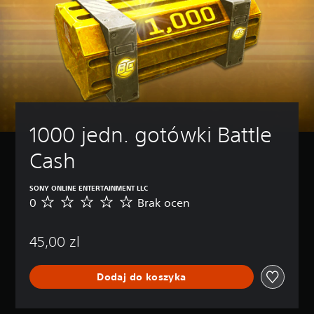
1000 jedn. gotówki Battle 
Cash
SONY ONLINE ENTERTAINMENT LLC
0
Brak ocen
B
r
a
45,00 zl
k
o
c
Dodaj do koszyka
e
n