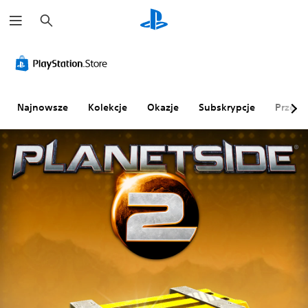
W
y
s
z
u
k
a
j
Najnowsze
Kolekcje
Okazje
Subskrypcje
Przegl