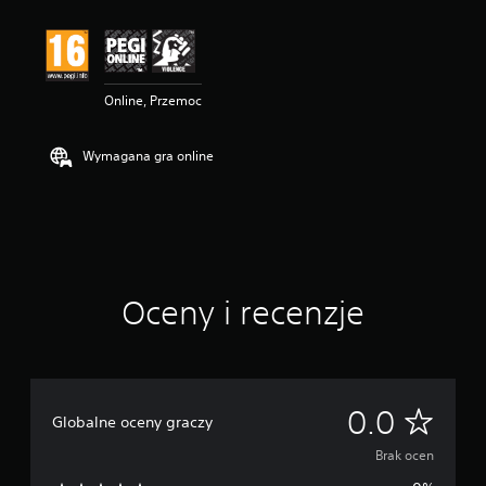
Online, Przemoc
Wymagana gra online
Oceny i recenzje
B
0.0
Globalne oceny graczy
r
Brak ocen