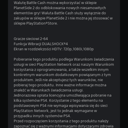
Walutę Battle Cash można wykorzystać w sklepie
PlanetSide 2 do odblokowania nowych niesamowitych
elementów gry! Waluta Battle Cash służy wyłącznie do
zakupów w sklepie PlanetSide 2 i nie można jej stosować w
sklepie PlayStation®Store.
Gracze sieciowi 2-64
Funkcja Wibracji DUALSHOCK®4
Ekran w rozdzielczości HDTV: 720p,1080i,1080p
Pobieranie tego produktu podlega Warunkom świadczenia
usługi w sieci PlayStation Network oraz naszym Warunkom
korzystania z oprogramowania, a także wszelkim innym
konkretnym warunkom dodatkowym powiązanym z tym
produktem. Jeśli nie akceptujesz tych warunków, nie
pobieraj tego produktu. Inne ważne informacje można
znaleźć w Warunkach świadczenia usługi.
Jednorazowa opłata licencyjna umożliwiająca pobranie na
kilka systemów PS4. Korzystanie z tego elementu na
podstawowym PS4 nie wymaga wpisywania się do sieci
PlayStation Network, jest to jednak wymagane w
przypadku innych systemów PS4.
Przed rozpoczęciem korzystania z tego produktu należy
zapoznać się z ważnymi informacjami dotyczącymi zdrowia