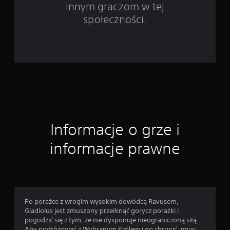
innym graczom w tej
3
społeczności.
3
4
1
o
c
Informacje o grze i
e
informacje prawne
n
Po porażce z wrogim wysokim dowódcą Ravusem,
Gladiolus jest zmuszony przełknąć gorycz porażki i
pogodzić się z tym, że nie dysponuje nieograniczoną siłą.
Aby podróżować z Wybranym Królem i go chronić, musi