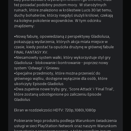
też posiadać podobny poziom mocy. W starożytnych
ruinach, które znaleziono w królestwie Lucis 30 lat temu,
duchy bohaterów, którzy niegdyś służyli królowi, czekają
na kolejne pokolenie wojowników. W tym odcinku
znajdziemy:
•Nową fabułę, opowiedzianą z perspektywy Gladiolusa,
pokazującą wydarzenia, których akcja miała miejsce w
czasie, kiedy postać ta opuściła drużynę w głównej fabule
FINAL FANTASY XV.
•Niesamowity system walki, który wykorzystuje styl gry
Gladiolusa - blokowanie i kontrowanie - poprzez nowy
system 'Odwagi' i 'Gniewu
•Specjalne przedmioty, które można przenieść do
głównego wątku, dostępne wyłącznie dla osób, które
ukończyły Episode Gladiolus
•Dwa zupełnie nowe tryby gry, 'Score Attack' i 'Final Trial',
które zostaną udostępnione po zaliczeniu Episode
Gladiolus
Ekran w rozdzielczości HDTV: 720p,1080i,1080p
Pobieranie tego produktu podlega Warunkom świadczenia
usługi w sieci PlayStation Network oraz naszym Warunkom