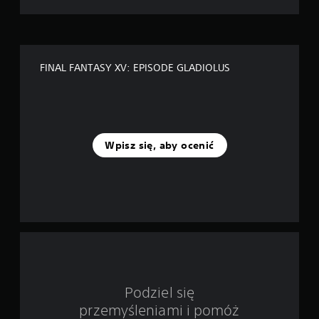
k
—
n
FINAL FANTASY XV: EPISODE GLADIOLUS
a
p
o
Wpisz się, aby ocenić
d
s
t
a
w
i
Podziel się
przemyśleniami i pomóż
e