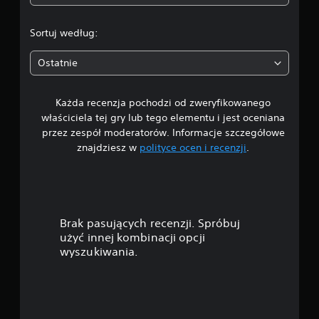
4
.
Sortuj według:
6
Ostatnie
/
Każda recenzja pochodzi od zweryfikowanego
5
właściciela tej gry lub tego elementu i jest oceniana
g
przez zespół moderatorów. Informacje szczegółowe
znajdziesz w
polityce ocen i recenzji
.
w
i
a
Brak pasujących recenzji. Spróbuj
z
użyć innej kombinacji opcji
wyszukiwania.
d
e