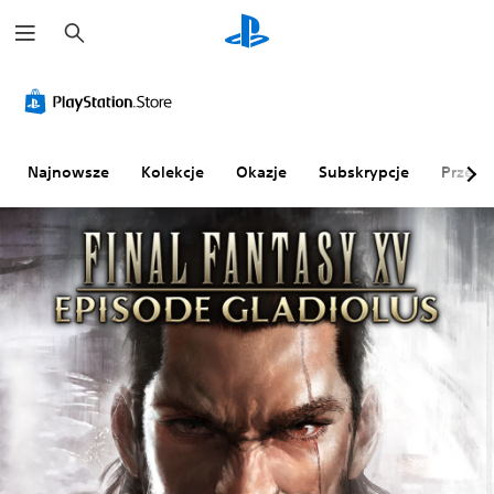
W
y
s
z
u
k
a
j
Najnowsze
Kolekcje
Okazje
Subskrypcje
Przegl