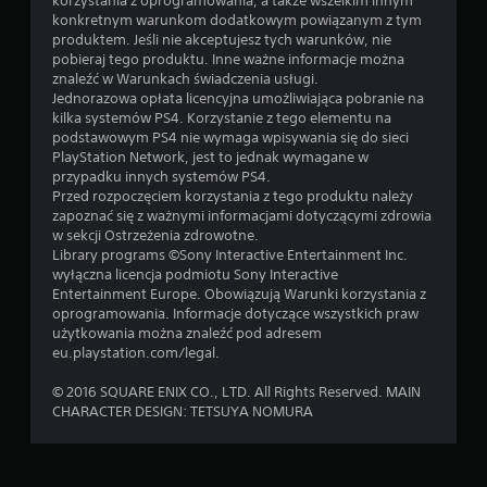
korzystania z oprogramowania, a także wszelkim innym
konkretnym warunkom dodatkowym powiązanym z tym
produktem. Jeśli nie akceptujesz tych warunków, nie
pobieraj tego produktu. Inne ważne informacje można
znaleźć w Warunkach świadczenia usługi.
Jednorazowa opłata licencyjna umożliwiająca pobranie na
kilka systemów PS4. Korzystanie z tego elementu na
podstawowym PS4 nie wymaga wpisywania się do sieci
PlayStation Network, jest to jednak wymagane w
przypadku innych systemów PS4.
Przed rozpoczęciem korzystania z tego produktu należy
zapoznać się z ważnymi informacjami dotyczącymi zdrowia
w sekcji Ostrzeżenia zdrowotne.
Library programs ©Sony Interactive Entertainment Inc.
wyłączna licencja podmiotu Sony Interactive
Entertainment Europe. Obowiązują Warunki korzystania z
oprogramowania. Informacje dotyczące wszystkich praw
użytkowania można znaleźć pod adresem
eu.playstation.com/legal.
© 2016 SQUARE ENIX CO., LTD. All Rights Reserved. MAIN
CHARACTER DESIGN: TETSUYA NOMURA