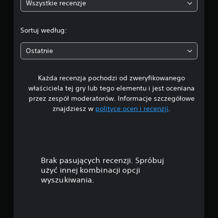
Wszystkie recenzje
1
/
Sortuj według:
5
Ostatnie
g
Każda recenzja pochodzi od zweryfikowanego
w
właściciela tej gry lub tego elementu i jest oceniana
i
przez zespół moderatorów. Informacje szczegółowe
znajdziesz w
polityce ocen i recenzji
.
a
z
d
Brak pasujących recenzji. Spróbuj
e
użyć innej kombinacji opcji
wyszukiwania.
k
—