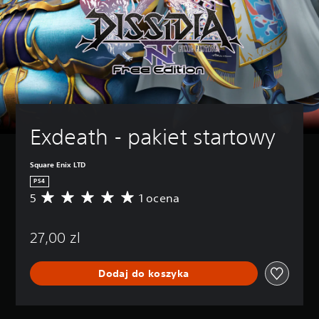
Exdeath - pakiet startowy
Square Enix LTD
PS4
5
1 ocena
Ś
r
e
27,00 zl
d
n
i
Dodaj do koszyka
a
o
c
e