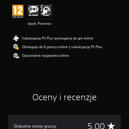
n
a
:
5
Język, Przemoc
/
5
g
Subskrypcja PS Plus wymagana do gry online
w
i
Obsługuje do 6 graczy online z subskrypcją PS Plus
a
z
Opcjonalnie rozgrywka online
d
e
k
—
n
a
p
Oceny i recenzje
o
d
s
t
a
w
Ś
5.00
Globalne oceny graczy
i