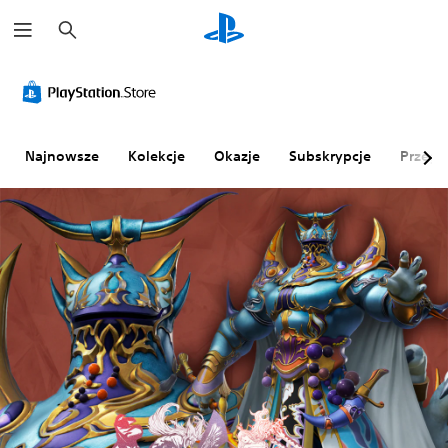
W
y
s
z
u
k
a
j
Najnowsze
Kolekcje
Okazje
Subskrypcje
Przegl