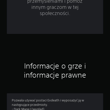
przemyśleniami i pomóż
o
innym graczom w tej
c
społeczności.
e
n
Informacje o grze i
informacje prawne
Pozwala używać postaci Exdeath i wyposażyć ją w
następujące przedmioty.
- Dark Mage I (wygląd)