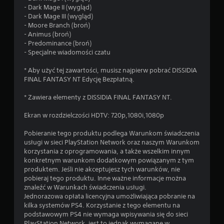
- Dark Mage II (wygląd)
- Dark Mage III (wygląd)
- Moore Branch (broń)
- Animus (broń)
- Predominance (broń)
- Specjalne wiadomości czatu
* Aby użyć tej zawartości, musisz najpierw pobrać DISSIDIA
FINAL FANTASY NT Edycję Bezpłatną.
* Zawiera elementy z DISSIDIA FINAL FANTASY NT.
Ekran w rozdzielczości HDTV: 720p,1080i,1080p
Pobieranie tego produktu podlega Warunkom świadczenia
usługi w sieci PlayStation Network oraz naszym Warunkom
korzystania z oprogramowania, a także wszelkim innym
konkretnym warunkom dodatkowym powiązanym z tym
produktem. Jeśli nie akceptujesz tych warunków, nie
pobieraj tego produktu. Inne ważne informacje można
znaleźć w Warunkach świadczenia usługi.
Jednorazowa opłata licencyjna umożliwiająca pobranie na
kilka systemów PS4. Korzystanie z tego elementu na
podstawowym PS4 nie wymaga wpisywania się do sieci
PlayStation Network, jest to jednak wymagane w