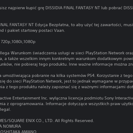
usisz najpierw kupić grę DISSIDIA FINAL FANTASY NT lub pobrać DI
 FINAL FANTASY NT Edycja Bezpłatna, to aby użyć tej zawartości, mus
d i pakiet startowy postaci Vaan.
: 720p,1080i,1080p
dlega Warunkom świadczenia usługi w sieci PlayStation Network o
ia, a także wszelkim innym konkretnym warunkom dodatkowym pow
arunków, nie pobieraj tego produktu. Inne ważne informacje można 
na umożliwiająca pobranie na kilka systemów PS4. Korzystanie z t
ię do sieci PlayStation Network, jest to jednak wymagane w przyp
ia z tego produktu należy zapoznać się z ważnymi informacjami do
active Entertainment Inc. wyłączna licencja podmiotu Sony Interacti
nia z oprogramowania. Informacje dotyczące wszystkich praw użyt
legal.
S/SQUARE ENIX CO., LTD. All Rights Reserved.
YA NOMURA
 YOSHITAKA AMANO