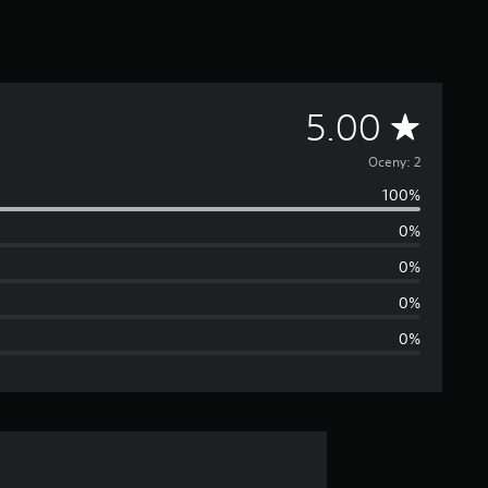
Ś
5.00
r
Oceny: 2
100%
e
0%
d
0%
n
0%
0%
i
a
o