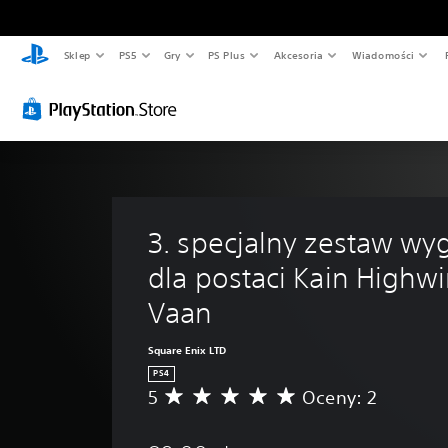
Sklep
PS5
Gry
PS Plus
Akcesoria
Wiadomości
3. specjalny zestaw wy
dla postaci Kain Highwi
Vaan
Square Enix LTD
PS4
5
Oceny: 2
Ś
r
e