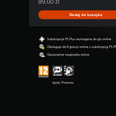
89,00 zl
d
n
i
Dodaj do koszyka
a
o
c
e
n
Subskrypcja PS Plus wymagana do gry online
a
:
Obsługuje do 6 graczy online z subskrypcją PS P
5
Opcjonalnie rozgrywka online
/
5
g
w
i
a
Język, Przemoc
z
d
e
k
—
n
a