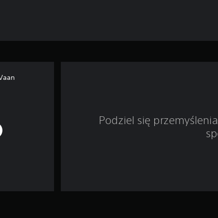
 Vaan
Podziel się przemyśleni
sp