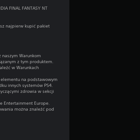
n
SSIDIA FINAL FANTASY NT
isz najpierw kupić pakiet
raz naszym Warunkom
iązanym z tym produktem.
znaleźć w Warunkach
ego elementu na podstawowym
adku innych systemów PS4.
tyczącymi zdrowia w sekcji
ve Entertainment Europe.
kowania można znaleźć pod