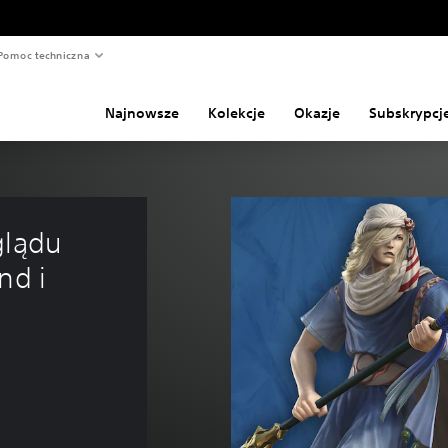
Pomoc techniczna
Najnowsze
Kolekcje
Okazje
Subskrypcj
glądu 
nd i 