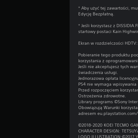
* Aby użyć tej zawartości, m
Edycję Bezpłatną.
* Jeśli korzystasz z DISSIDIA
startowy postaci Kain Highwin
Ekran w rozdzielczości HDTV
Pobieranie tego produktu po
korzystania z oprogramowan
Jeśli nie akceptujesz tych w
świadczenia usługi.
Jednorazowa opłata licencyj
PS4 nie wymaga wpisywania s
Przed rozpoczęciem korzystan
Ostrzeżenia zdrowotne.
Library programs ©Sony Inter
Obowiązują Warunki korzysta
adresem eu.playstation.com/
©2018-2020 KOEI TECMO GAME
CHARACTER DESIGN: TETSU
LOGO ILLUSTRATION:©2017