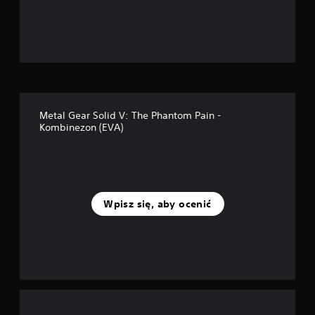
d
e
k
—
Metal Gear Solid V: The Phantom Pain -
n
Kombinezon (EVA)
a
p
o
Wpisz się, aby ocenić
d
s
t
a