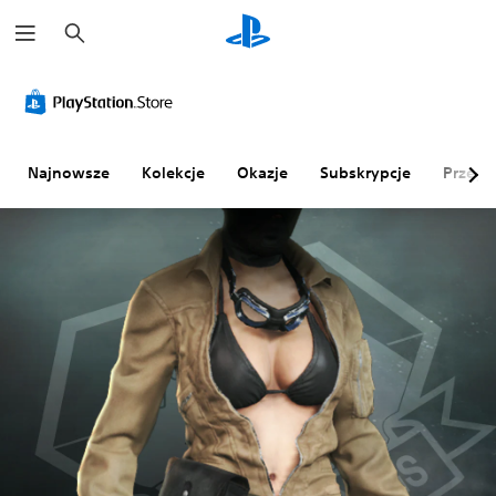
W
y
s
z
u
k
a
j
Najnowsze
Kolekcje
Okazje
Subskrypcje
Przegl