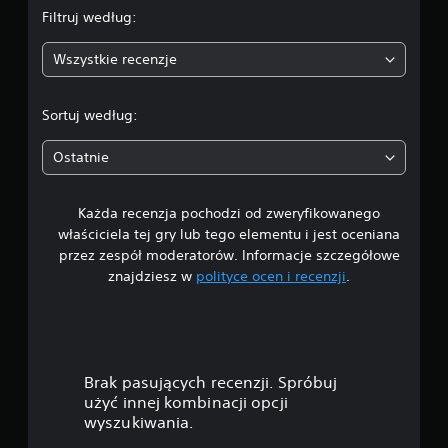
Filtruj według:
:
Wszystkie recenzje
4
.
Sortuj według:
7
Ostatnie
5
Każda recenzja pochodzi od zweryfikowanego
/
właściciela tej gry lub tego elementu i jest oceniana
5
przez zespół moderatorów. Informacje szczegółowe
znajdziesz w
polityce ocen i recenzji
.
g
w
i
Brak pasujących recenzji. Spróbuj
a
użyć innej kombinacji opcji
wyszukiwania.
z