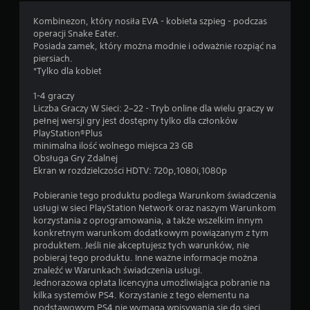
Kombinezon, który nosiła EVA - kobieta szpieg - podczas
operacji Snake Eater.
Posiada zamek, który można modnie i odważnie rozpiąć na
piersiach.
*Tylko dla kobiet
1-4 graczy
Liczba Graczy W Sieci: 2–22 - Tryb online dla wielu graczy w
pełnej wersji gry jest dostępny tylko dla członków
PlayStation®Plus
minimalna ilość wolnego miejsca 23 GB
Obsługa Gry Zdalnej
Ekran w rozdzielczości HDTV: 720p,1080i,1080p
Pobieranie tego produktu podlega Warunkom świadczenia
usługi w sieci PlayStation Network oraz naszym Warunkom
korzystania z oprogramowania, a także wszelkim innym
konkretnym warunkom dodatkowym powiązanym z tym
produktem. Jeśli nie akceptujesz tych warunków, nie
pobieraj tego produktu. Inne ważne informacje można
znaleźć w Warunkach świadczenia usługi.
Jednorazowa opłata licencyjna umożliwiająca pobranie na
kilka systemów PS4. Korzystanie z tego elementu na
podstawowym PS4 nie wymaga wpisywania się do sieci