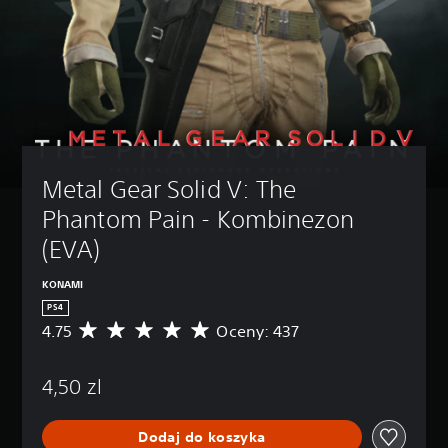
Metal Gear Solid V: The 
Phantom Pain - Kombinezon 
(EVA)
KONAMI
PS4
4.75
Oceny: 437
Ś
r
e
4,50 zl
d
n
i
Dodaj do koszyka
a