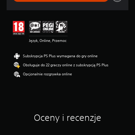
o
c
e
n
a
:
4
Język, Online, Przemoc
.
7
5
Subskrypcja PS Plus wymagana do gry online
/
5
Obsługuje do 22 graczy online z subskrypcją PS Plus
g
w
Opcjonalnie rozgrywka online
i
a
z
d
e
k
—
Oceny i recenzje
n
a
p
o