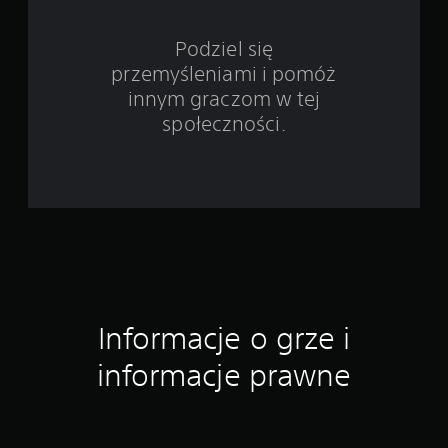
w
Podziel się
i
przemyśleniami i pomóż
e
innym graczom w tej
społeczności.
4
3
7
o
c
e
Informacje o grze i
n
informacje prawne