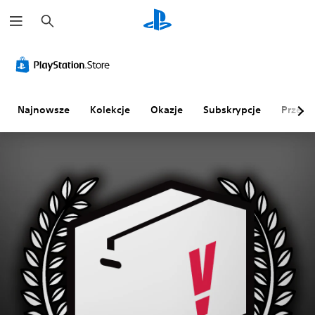
W
y
s
z
u
k
a
j
Najnowsze
Kolekcje
Okazje
Subskrypcje
Przegl