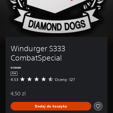
Windurger S333 
CombatSpecial
KONAMI
PS4
4.53
Oceny: 127
Ś
r
e
4,50 zl
d
n
i
Dodaj do koszyka
a
o