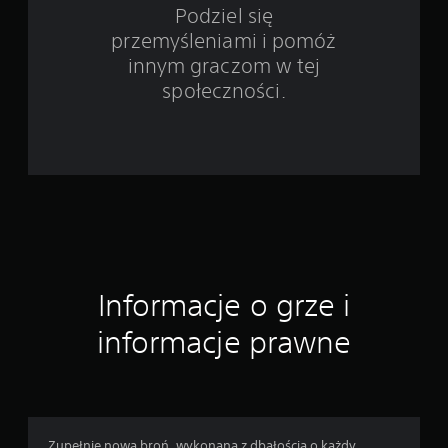
w
Podziel się
przemyśleniami i pomóż
i
innym graczom w tej
e
społeczności.
1
2
7
o
c
Informacje o grze i
e
informacje prawne
n
Zupełnie nowa broń, wykonana z dbałością o każdy