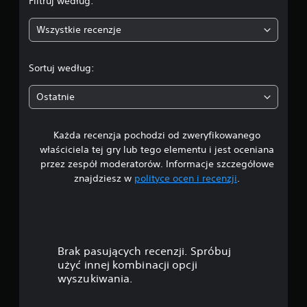
Filtruj według:
:
Wszystkie recenzje
4
.
Sortuj według:
5
Ostatnie
3
Każda recenzja pochodzi od zweryfikowanego
/
właściciela tej gry lub tego elementu i jest oceniana
5
przez zespół moderatorów. Informacje szczegółowe
znajdziesz w
polityce ocen i recenzji
.
g
w
i
Brak pasujących recenzji. Spróbuj
a
użyć innej kombinacji opcji
wyszukiwania.
z