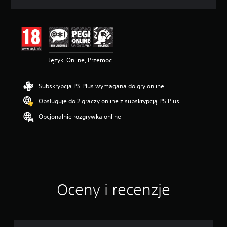
c
e
n
a
:
4
Język, Online, Przemoc
.
5
3
Subskrypcja PS Plus wymagana do gry online
/
5
Obsługuje do 2 graczy online z subskrypcją PS Plus
g
w
Opcjonalnie rozgrywka online
i
a
z
d
e
k
—
Oceny i recenzje
n
a
p
o
d