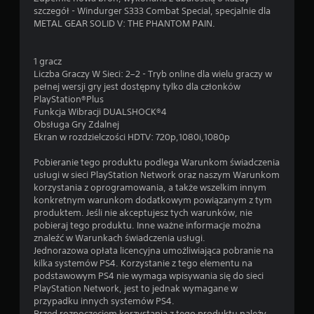
szczegół - Windurger S333 Combat Special, specjalnie dla
METAL GEAR SOLID V: THE PHANTOM PAIN.
1 gracz
Liczba Graczy W Sieci: 2–2 - Tryb online dla wielu graczy w
pełnej wersji gry jest dostępny tylko dla członków
PlayStation®Plus
Funkcja Wibracji DUALSHOCK®4
Obsługa Gry Zdalnej
Ekran w rozdzielczości HDTV: 720p,1080i,1080p
Pobieranie tego produktu podlega Warunkom świadczenia
usługi w sieci PlayStation Network oraz naszym Warunkom
korzystania z oprogramowania, a także wszelkim innym
konkretnym warunkom dodatkowym powiązanym z tym
produktem. Jeśli nie akceptujesz tych warunków, nie
pobieraj tego produktu. Inne ważne informacje można
znaleźć w Warunkach świadczenia usługi.
Jednorazowa opłata licencyjna umożliwiająca pobranie na
kilka systemów PS4. Korzystanie z tego elementu na
podstawowym PS4 nie wymaga wpisywania się do sieci
PlayStation Network, jest to jednak wymagane w
przypadku innych systemów PS4.
Przed rozpoczęciem korzystania z tego produktu należy