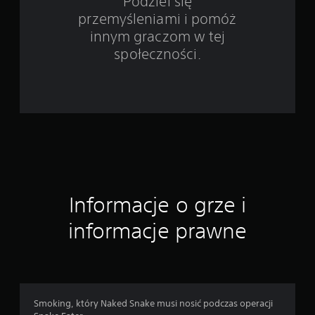
Podziel się
przemyśleniami i pomóż
i
innym graczom w tej
e
społeczności.
4
2
1
o
c
Informacje o grze i
e
informacje prawne
n
Smoking, który Naked Snake musi nosić podczas operacji