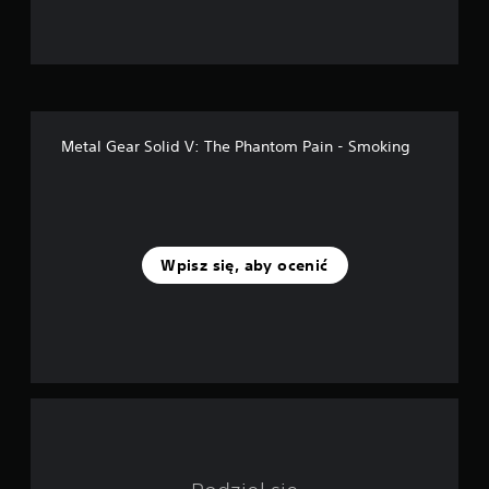
d
e
k
—
Metal Gear Solid V: The Phantom Pain - Smoking
n
a
p
Wpisz się, aby ocenić
o
d
s
t
a
w