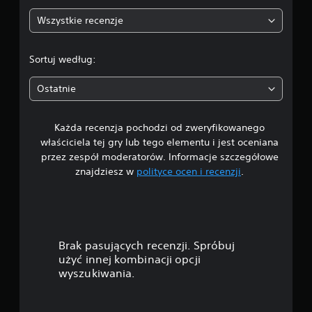
:
Wszystkie recenzje
4
.
Sortuj według:
6
Ostatnie
1
Każda recenzja pochodzi od zweryfikowanego
/
właściciela tej gry lub tego elementu i jest oceniana
5
przez zespół moderatorów. Informacje szczegółowe
znajdziesz w
polityce ocen i recenzji
.
g
w
i
Brak pasujących recenzji. Spróbuj
a
użyć innej kombinacji opcji
wyszukiwania.
z