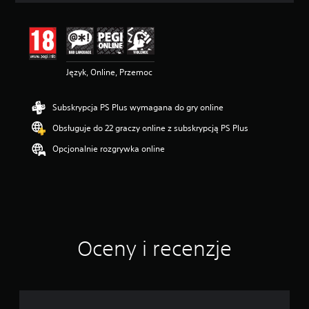
e
n
a
:
4
Język, Online, Przemoc
.
6
1
Subskrypcja PS Plus wymagana do gry online
/
5
Obsługuje do 22 graczy online z subskrypcją PS Plus
g
w
Opcjonalnie rozgrywka online
i
a
z
d
e
k
—
Oceny i recenzje
n
a
p
o
d
s