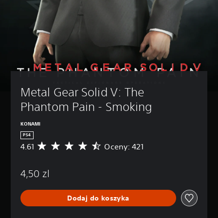
Metal Gear Solid V: The 
Phantom Pain - Smoking
KONAMI
PS4
4.61
Oceny: 421
Ś
r
e
4,50 zl
d
n
i
Dodaj do koszyka
a
o
c