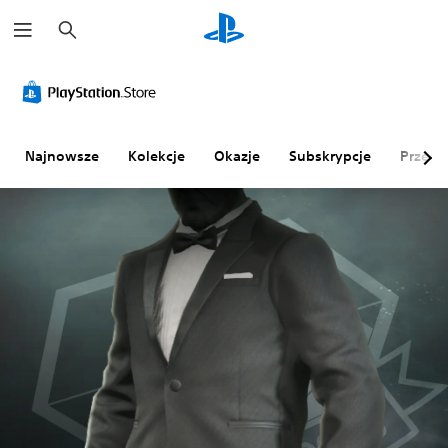
W
y
s
z
u
k
a
j
Najnowsze
Kolekcje
Okazje
Subskrypcje
Przegl