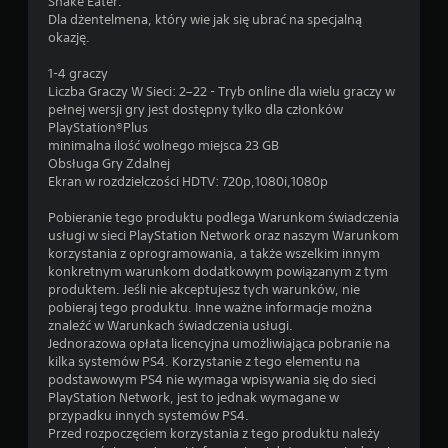
Snake Eater.
Dla dżentelmena, który wie jak się ubrać na specjalną
okazję.
1-4 graczy
Liczba Graczy W Sieci: 2–22 - Tryb online dla wielu graczy w
pełnej wersji gry jest dostępny tylko dla członków
PlayStation®Plus
minimalna ilość wolnego miejsca 23 GB
Obsługa Gry Zdalnej
Ekran w rozdzielczości HDTV: 720p,1080i,1080p
Pobieranie tego produktu podlega Warunkom świadczenia
usługi w sieci PlayStation Network oraz naszym Warunkom
korzystania z oprogramowania, a także wszelkim innym
konkretnym warunkom dodatkowym powiązanym z tym
produktem. Jeśli nie akceptujesz tych warunków, nie
pobieraj tego produktu. Inne ważne informacje można
znaleźć w Warunkach świadczenia usługi.
Jednorazowa opłata licencyjna umożliwiająca pobranie na
kilka systemów PS4. Korzystanie z tego elementu na
podstawowym PS4 nie wymaga wpisywania się do sieci
PlayStation Network, jest to jednak wymagane w
przypadku innych systemów PS4.
Przed rozpoczęciem korzystania z tego produktu należy