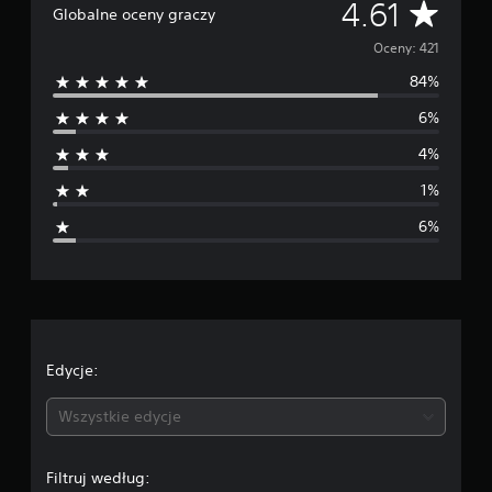
Ś
4.61
Globalne oceny graczy
t
a
r
Oceny: 421
w
i
84%
e
e
6%
4
d
2
4%
1
n
o
1%
c
i
e
6%
n
a
o
c
e
Edycje:
n
Wszystkie edycje
a
Filtruj według: