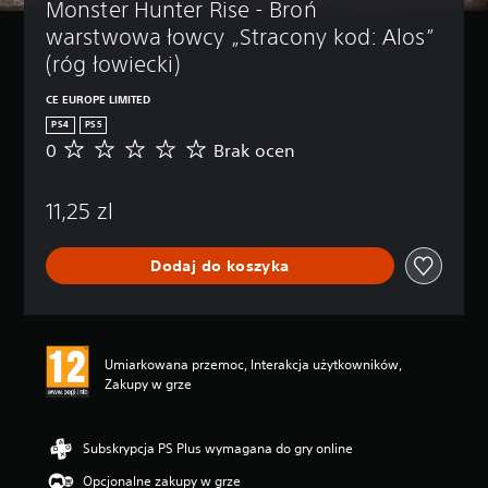
Monster Hunter Rise - Broń 
warstwowa łowcy „Stracony kod: Alos” 
(róg łowiecki)
CE EUROPE LIMITED
PS4
PS5
0
Brak ocen
B
r
a
11,25 zl
k
o
c
Dodaj do koszyka
e
n
Umiarkowana przemoc, Interakcja użytkowników,
Zakupy w grze
Subskrypcja PS Plus wymagana do gry online
Opcjonalne zakupy w grze