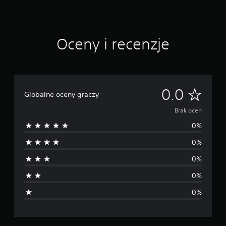
Oceny i recenzje
B
0.0
Globalne oceny graczy
r
Brak ocen
0%
a
0%
k
0%
o
0%
c
0%
e
n