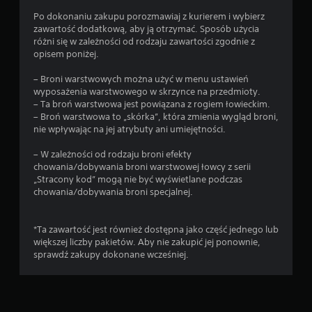
Po dokonaniu zakupu porozmawiaj z kurierem i wybierz
zawartość dodatkową, aby ją otrzymać. Sposób użycia
różni się w zależności od rodzaju zawartości zgodnie z
opisem poniżej.
– Broni warstwowych można użyć w menu ustawień
wyposażenia warstwowego w skrzynce na przedmioty.
– Ta broń warstwowa jest powiązana z rogiem łowieckim.
– Broń warstwowa to „skórka”, która zmienia wygląd broni,
nie wpływając na jej atrybuty ani umiejętności.
– W zależności od rodzaju broni efekty
chowania/dobywania broni warstwowej łowcy z serii
„Stracony kod” mogą nie być wyświetlane podczas
chowania/dobywania broni specjalnej.
*Ta zawartość jest również dostępna jako część jednego lub
większej liczby pakietów. Aby nie zakupić jej ponownie,
sprawdź zakupy dokonane wcześniej.