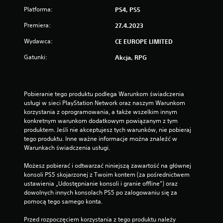
Platforma:
PS4, PS5
Premiera:
27.4.2023
Wydawca:
CE EUROPE LIMITED
Gatunki:
Akcja, RPG
Pobieranie tego produktu podlega Warunkom świadczenia 
usługi w sieci PlayStation Network oraz naszym Warunkom 
korzystania z oprogramowania, a także wszelkim innym 
konkretnym warunkom dodatkowym powiązanym z tym 
produktem. Jeśli nie akceptujesz tych warunków, nie pobieraj 
tego produktu. Inne ważne informacje można znaleźć w 
Warunkach świadczenia usługi.
Możesz pobierać i odtwarzać niniejszą zawartość na głównej 
konsoli PS5 skojarzonej z Twoim kontem (za pośrednictwem 
ustawienia „Udostępnianie konsoli i granie offline”) oraz 
dowolnych innych konsolach PS5 po zalogowaniu się za 
pomocą tego samego konta.
Przed rozpoczęciem korzystania z tego produktu należy 