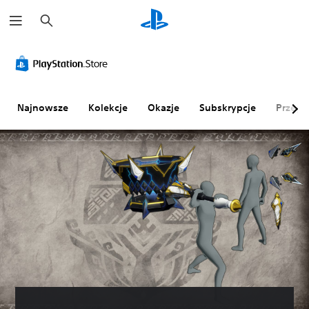
W
y
s
z
u
k
a
j
Najnowsze
Kolekcje
Okazje
Subskrypcje
Przegl