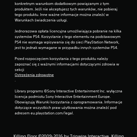
konkretnym warunkom dodatkowym powiązanym z tym 
produktem. Jeśli nie akceptujesz tych warunków, nie pobieraj 
tego produktu. Inne ważne informacje można znaleźć w 
Warunkach świadczenia usługi.
Jednorazowa opłata licencyjna umożliwiająca pobranie na kilka 
systemów PS4. Korzystanie z tego elementu na podstawowym 
PS4 nie wymaga wpisywania się do sieci PlayStation Network, 
jest to jednak wymagane w przypadku innych systemów PS4.
Przed rozpoczęciem korzystania z tego produktu należy 
zapoznać się z ważnymi informacjami dotyczącymi zdrowia w 
sekcji 
Ostrzeżenia zdrowotne
.
Library programs ©Sony Interactive Entertainment Inc. wyłączna 
licencja podmiotu Sony Interactive Entertainment Europe. 
Obowiązują Warunki korzystania z oprogramowania. Informacje 
dotyczące wszystkich praw użytkowania można znaleźć pod 
adresem eu.playstation.com/legal.
Killing Floor ©2009-2016 by Tripwire Interactive. Killing