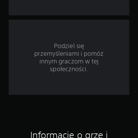
w
i
e
1
Podziel się
o
przemyśleniami i pomóż
c
innym graczom w tej
społeczności.
e
n
Informacje o grze i