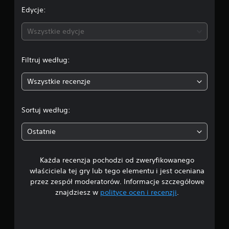
e
Edycje:
n
Wszystkie edycje
a
Filtruj według:
:
Wszystkie recenzje
1
/
Sortuj według:
5
Ostatnie
g
Każda recenzja pochodzi od zweryfikowanego
w
właściciela tej gry lub tego elementu i jest oceniana
i
przez zespół moderatorów. Informacje szczegółowe
znajdziesz w
polityce ocen i recenzji
.
a
z