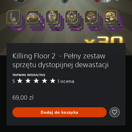
Killing Floor 2  - Pełny zestaw 
sprzętu dystopijnej dewastacji
TRIPWIRE INTERACTIVE
5
1 ocena
Ś
r
e
69,00 zl
d
n
i
Dodaj do koszyka
a
o
c
e