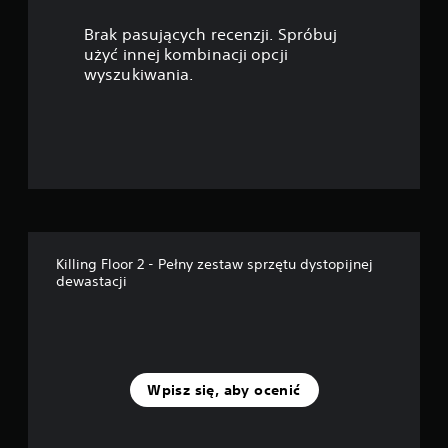
d
Brak pasujących recenzji. Spróbuj
e
użyć innej kombinacji opcji
wyszukiwania.
k
—
n
a
p
Killing Floor 2 - Pełny zestaw sprzętu dystopijnej
o
dewastacji
d
s
t
Wpisz się, aby ocenić
a