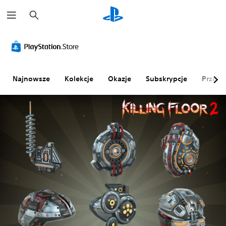
W
y
s
z
u
k
a
j
Najnowsze
Kolekcje
Okazje
Subskrypcje
Przegl