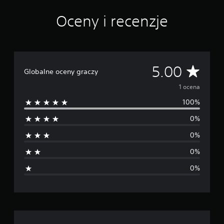
e
1
Oceny i recenzje
o
c
e
n
Ś
5.00
Globalne oceny graczy
r
1 ocena
100%
e
0%
d
0%
n
0%
i
0%
a
o
c