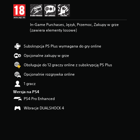
n
a
:
5
In-Game Purchases, Język, Przemoc, Zakupy w grze
/
(zawiera elementy losowe)
5
g
w
Subskrypcja PS Plus wymagana do gry online
i
a
Opcjonalne zakupy w grze
z
d
Obsługuje do 12 graczy online z subskrypcją PS Plus
e
Opcjonalnie rozgrywka online
k
—
1 gracz
n
Wersja na PS4
a
p
PS4 Pro Enhanced
o
Wibracje DUALSHOCK 4
d
s
t
a
w
i