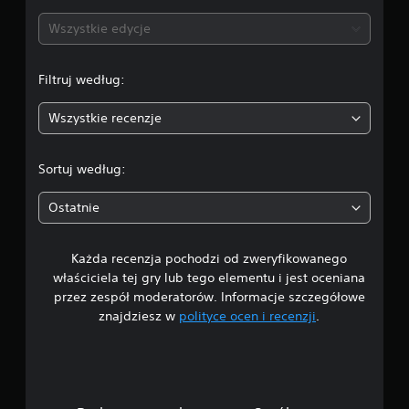
n
Wszystkie edycje
a
Filtruj według:
:
Wszystkie recenzje
5
/
Sortuj według:
5
Ostatnie
g
Każda recenzja pochodzi od zweryfikowanego
w
właściciela tej gry lub tego elementu i jest oceniana
i
przez zespół moderatorów. Informacje szczegółowe
znajdziesz w
polityce ocen i recenzji
.
a
z
d