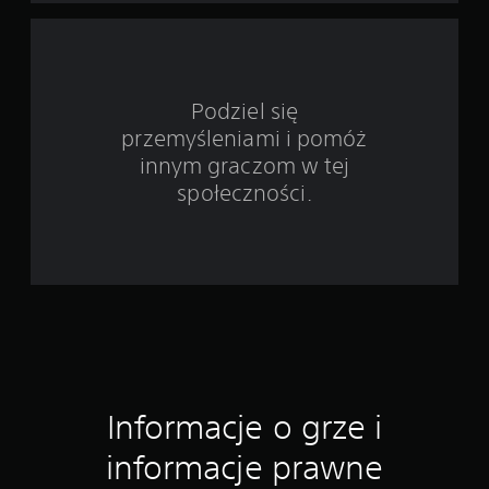
i
e
3
Podziel się
przemyśleniami i pomóż
o
innym graczom w tej
c
społeczności.
e
n
Informacje o grze i
informacje prawne