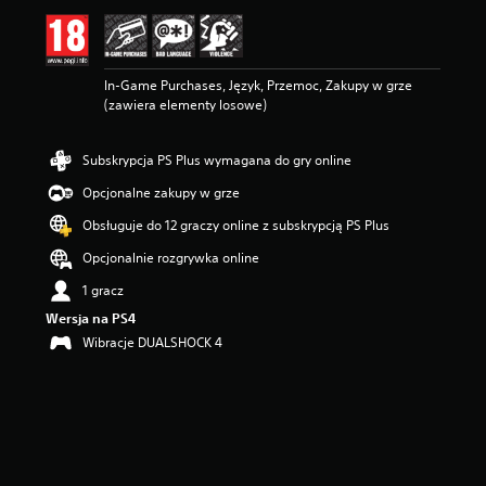
n
a
:
5
In-Game Purchases, Język, Przemoc, Zakupy w grze
/
(zawiera elementy losowe)
5
g
w
Subskrypcja PS Plus wymagana do gry online
i
a
Opcjonalne zakupy w grze
z
d
Obsługuje do 12 graczy online z subskrypcją PS Plus
e
Opcjonalnie rozgrywka online
k
—
1 gracz
n
Wersja na PS4
a
p
Wibracje DUALSHOCK 4
o
d
s
t
a
w
i