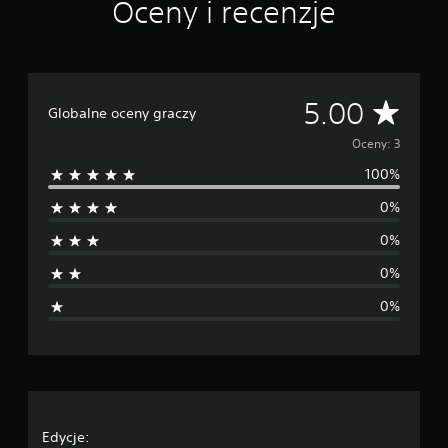
Oceny i recenzje
e
3
o
c
e
n
Ś
5.00
Globalne oceny graczy
r
Oceny: 3
100%
e
0%
d
0%
n
0%
i
0%
a
o
c
e
Edycje: