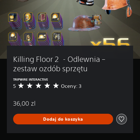
Killing Floor 2  - Odlewnia – 
zestaw ozdób sprzętu
TRIPWIRE INTERACTIVE
5
Oceny: 3
Ś
r
e
36,00 zl
d
n
i
Dodaj do koszyka
a
o
c
e