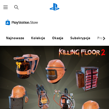
W
y
s
z
u
k
a
j
Najnowsze
Kolekcje
Okazje
Subskrypcje
Przegl