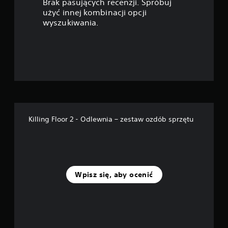
Brak pasujących recenzji. Spróbuj
e
użyć innej kombinacji opcji
wyszukiwania.
k
—
n
a
p
Killing Floor 2 - Odlewnia – zestaw ozdób sprzętu
o
d
s
Wpisz się, aby ocenić
t
a
w