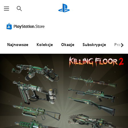
W
y
s
z
u
k
a
j
Najnowsze
Kolekcje
Okazje
Subskrypcje
Przegl