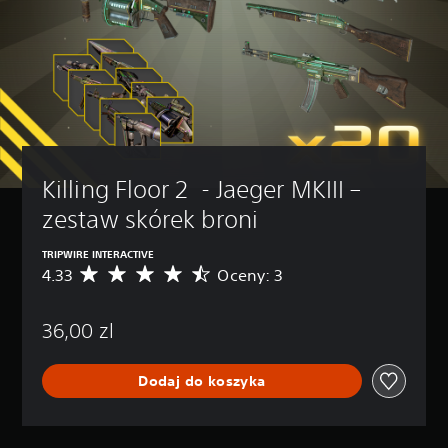
Killing Floor 2  - Jaeger MKIII – 
zestaw skórek broni
TRIPWIRE INTERACTIVE
4.33
Oceny: 3
Ś
r
e
36,00 zl
d
n
i
Dodaj do koszyka
a
o
c
e