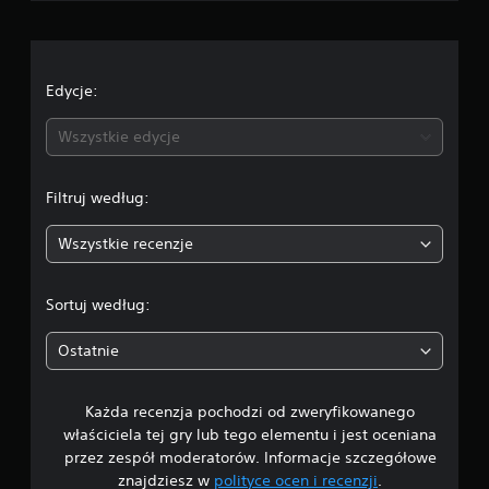
o
c
e
Edycje:
n
Wszystkie edycje
a
Filtruj według:
:
Wszystkie recenzje
4
.
Sortuj według:
3
Ostatnie
3
Każda recenzja pochodzi od zweryfikowanego
/
właściciela tej gry lub tego elementu i jest oceniana
5
przez zespół moderatorów. Informacje szczegółowe
znajdziesz w
polityce ocen i recenzji
.