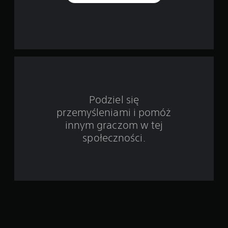
o
d
s
t
a
w
Podziel się
przemyśleniami i pomóż
i
innym graczom w tej
e
społeczności.
3
o
c
e