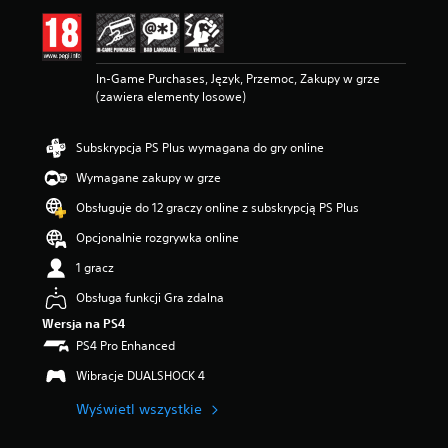
n
a
:
4
In-Game Purchases, Język, Przemoc, Zakupy w grze
.
(zawiera elementy losowe)
3
3
/
Subskrypcja PS Plus wymagana do gry online
5
g
Wymagane zakupy w grze
w
i
Obsługuje do 12 graczy online z subskrypcją PS Plus
a
Opcjonalnie rozgrywka online
z
d
1 gracz
e
k
Obsługa funkcji Gra zdalna
—
Wersja na PS4
n
PS4 Pro Enhanced
a
p
Wibracje DUALSHOCK 4
o
d
Wyświetl wszystkie
s
t