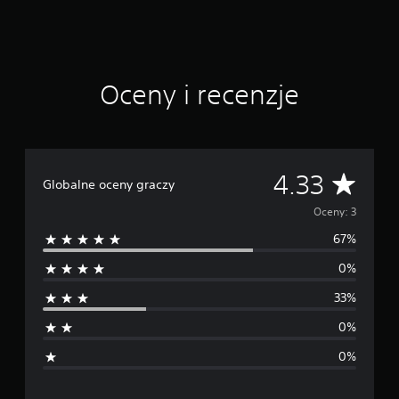
a
w
i
e
3
Oceny i recenzje
o
c
e
n
Ś
4.33
Globalne oceny graczy
r
Oceny: 3
67%
e
0%
d
33%
n
0%
i
0%
a