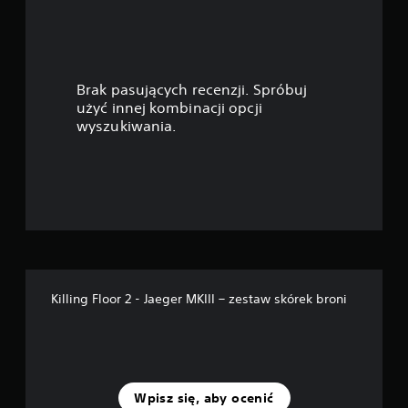
g
w
i
Brak pasujących recenzji. Spróbuj
a
użyć innej kombinacji opcji
wyszukiwania.
z
d
e
k
—
Killing Floor 2 - Jaeger MKIII – zestaw skórek broni
n
a
p
Wpisz się, aby ocenić