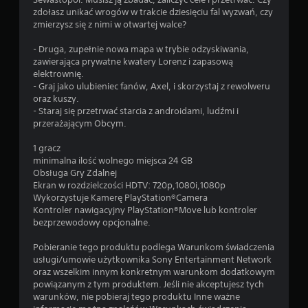
zdołasz unikać wrogów w trakcie dziesięciu fal wyzwań, czy
zmierzysz się z nimi w otwartej walce?
- Druga, zupełnie nowa mapa w trybie odzyskiwania,
zawierająca prywatne kwatery Lorenz i zapasową
elektrownię.
- Graj jako ulubieniec fanów, Axel, i skorzystaj z rewolweru
oraz kuszy.
- Staraj się przetrwać starcia z androidami, ludźmi i
przerażającym Obcym.
1 gracz
minimalna ilość wolnego miejsca 24 GB
Obsługa Gry Zdalnej
Ekran w rozdzielczości HDTV: 720p,1080i,1080p
Wykorzystuje Kamerę PlayStation®Camera
Kontroler nawigacyjny PlayStation®Move lub kontroler
bezprzewodowy opcjonalne.
Pobieranie tego produktu podlega Warunkom świadczenia
usługi/umowie użytkownika Sony Entertainment Network
oraz wszelkim innym konkretnym warunkom dodatkowym
powiązanym z tym produktem. Jeśli nie akceptujesz tych
warunków, nie pobieraj tego produktu Inne ważne