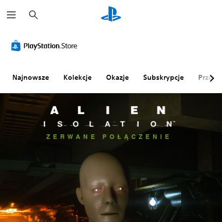
W
y
s
z
u
k
a
j
Najnowsze
Kolekcje
Okazje
Subskrypcje
Przegl