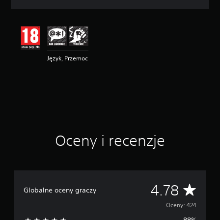
c
e
n
a
:
4
Język, Przemoc
.
7
8
/
5
g
w
i
a
Oceny i recenzje
z
d
e
k
—
n
Ś
4.78
Globalne oceny graczy
a
p
r
Oceny: 424
o
d