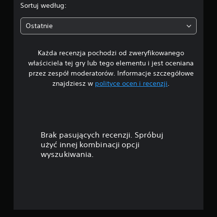
.
Sortuj według:
7
Ostatnie
8
Każda recenzja pochodzi od zweryfikowanego
/
właściciela tej gry lub tego elementu i jest oceniana
5
przez zespół moderatorów. Informacje szczegółowe
znajdziesz w
polityce ocen i recenzji
.
g
w
i
Brak pasujących recenzji. Spróbuj
a
użyć innej kombinacji opcji
wyszukiwania.
z
d
e