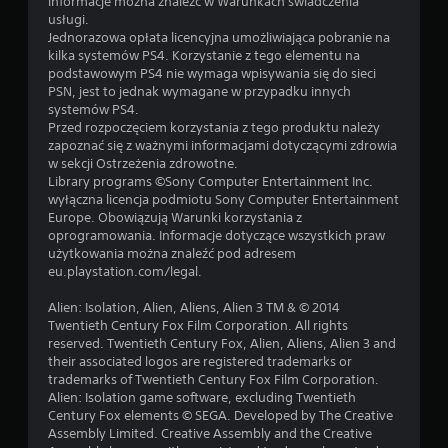
informacje można znaleźć w Warunkach świadczenia
usługi.
Jednorazowa opłata licencyjna umożliwiająca pobranie na
kilka systemów PS4. Korzystanie z tego elementu na
podstawowym PS4 nie wymaga wpisywania się do sieci
PSN, jest to jednak wymagane w przypadku innych
systemów PS4.
Przed rozpoczęciem korzystania z tego produktu należy
zapoznać się z ważnymi informacjami dotyczącymi zdrowia
w sekcji Ostrzeżenia zdrowotne.
Library programs ©Sony Computer Entertainment Inc.
wyłączna licencja podmiotu Sony Computer Entertainment
Europe. Obowiązują Warunki korzystania z
oprogramowania. Informacje dotyczące wszystkich praw
użytkowania można znaleźć pod adresem
eu.playstation.com/legal.
Alien: Isolation, Alien, Aliens, Alien 3 TM & © 2014
Twentieth Century Fox Film Corporation. All rights
reserved. Twentieth Century Fox, Alien, Aliens, Alien 3 and
their associated logos are registered trademarks or
trademarks of Twentieth Century Fox Film Corporation.
Alien: Isolation game software, excluding Twentieth
Century Fox elements © SEGA. Developed by The Creative
Assembly Limited. Creative Assembly and the Creative