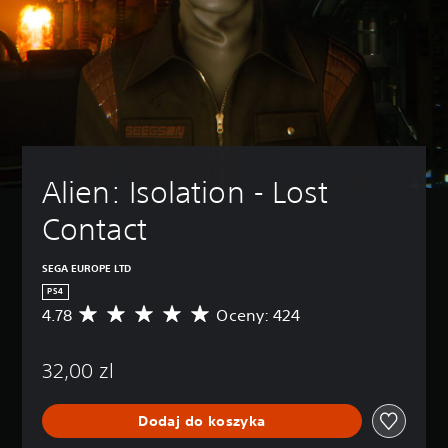
Alien: Isolation - Lost 
Contact
SEGA EUROPE LTD
PS4
4.78
Oceny: 424
Ś
r
e
32,00 zl
d
n
i
Dodaj do koszyka
a
o