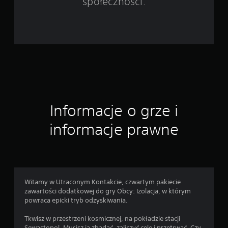
społeczności.
4
2
4
o
c
Informacje o grze i
e
informacje prawne
n
Witamy w Utraconym Kontakcie, czwartym pakiecie
zawartości dodatkowej do gry Obcy: Izolacja, w którym
powraca epicki tryb odzyskiwania.
Tkwisz w przestrzeni kosmicznej, na pokładzie stacji
Sewastopol. Musisz ją zbadać, zaliczyć cele i przetrwać. Czy