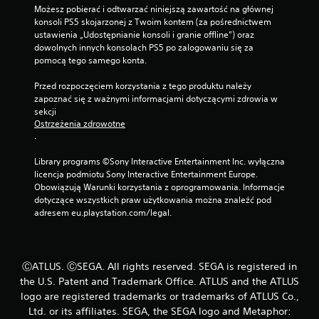
g
b
Możesz pobierać i odtwarzać niniejszą zawartość na głównej 
r
e
konsoli PS5 skojarzonej z Twoim kontem (za pośrednictwem 
y
z
ustawienia „Udostępnianie konsoli i granie offline”) oraz 
w
k
dowolnych innych konsolach PS5 po zalogowaniu się za 
k
o
pomocą tego samego konta.
i
n
l
i
Przed rozpoczęciem korzystania z tego produktu należy 
u
e
zapoznać się z ważnymi informacjami dotyczącymi zdrowia w 
b
c
sekcji 
p
z
Ostrzeżenia zdrowotne
r
.
n
z
o
e
Library programs ©Sony Interactive Entertainment Inc. wyłączna 
ś
r
licencja podmiotu Sony Interactive Entertainment Europe. 
c
y
Obowiązują Warunki korzystania z oprogramowania. Informacje 
i
w
dotyczące wszystkich praw użytkowania można znaleźć pod 
p
n
adresem eu.playstation.com/legal.
r
i
z
k
y
ó
t
w
r
ⒸATLUS. ⒸSEGA. All rights reserved. SEGA is registered in
f
z
the U.S. Patent and Trademark Office. ATLUS and the ATLUS
i
y
logo are registered trademarks or trademarks of ATLUS Co.,
l
m
Ltd. or its affiliates. SEGA, the SEGA logo and Metaphor:
m
y