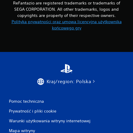
o
ReFantazio are registered trademarks or trademarks of
w
w
SEGA CORPORATION. All other trademarks, logos and
a
y
n
copyrights are property of their respective owners.
c
i
Polityka prywatności oraz umowa licencyjna użytkownika
h
a
końcowego gry
(
p
t
r
y
z
l
y
k
c
o
i
p
s
o
k
d
ó
c
w
Kraj/region: Polska
z
.
a
s
M
g
Pomoc techniczna
r
o
a
ż
Prywatność i pliki cookie
n
l
i
Warunki użytkowania witryny internetowej
i
a
w
o
Mapa witryny