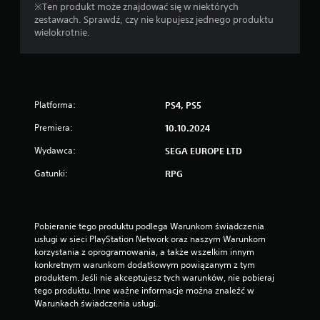
e
z
※Ten produkt może znajdować się w niektórych
s
g
zestawach. Sprawdź, czy nie kupujesz jednego produktu
z
r
wielokrotnie.
w
a
s
ć
t
i
r
k
z
o
Platforma:
y
PS4, PS5
r
m
z
Premiera:
10.10.2024
a
y
ć
s
Wydawca:
SEGA EUROPE LTD
g
t
r
Gatunki:
a
RPG
ę
ć
p
z
o
m
d
e
Pobieranie tego produktu podlega Warunkom świadczenia 
c
n
usługi w sieci PlayStation Network oraz naszym Warunkom 
z
u
korzystania z oprogramowania, a także wszelkim innym 
a
w
konkretnym warunkom dodatkowym powiązanym z tym 
s
g
produktem. Jeśli nie akceptujesz tych warunków, nie pobieraj 
r
r
tego produktu. Inne ważne informacje można znaleźć w 
o
z
Warunkach świadczenia usługi.
z
e