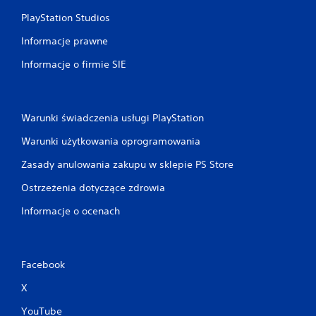
o
f
ś
PlayStation Studios
f
ć
l
Informacje prawne
g
i
n
r
Informacje o firmie SIE
e
y
)
b
.
e
z
Warunki świadczenia usługi PlayStation
s
R
Warunki użytkowania oprogramowania
z
ę
y
c
Zasady anulowania zakupu w sklepie PS Store
b
z
k
n
Ostrzeżenia dotyczące zdrowia
i
e
Informacje o ocenach
e
z
g
a
o
p
n
i
Facebook
a
s
c
y
X
i
w
YouTube
s
a