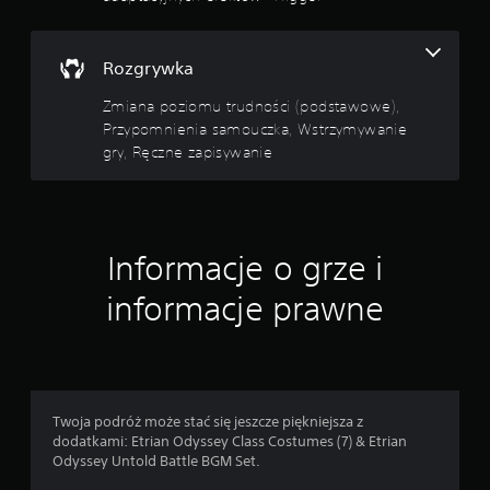
y
a
m
n
y
i
Rozgrywka
w
e
a
Zmiana poziomu trudności (podstawowe),
g
n
Przypomnienia samouczka, Wstrzymywanie
r
i
gry, Ręczne zapisywanie
y
a
p
W
k
r
a
z
ż
y
d
Informacje o grze i
c
e
i
j
informacje prawne
s
c
k
h
ó
w
w
i
l
M
i
o
Twoja podróż może stać się jeszcze piękniejsza z
m
ż
dodatkami: Etrian Odyssey Class Costumes (7) & Etrian
o
e
Odyssey Untold Battle BGM Set.
ż
s