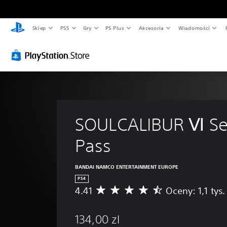
Sklep
PS5
Gry
PS Plus
Akcesoria
Wiadomości
SOULCALIBUR Ⅵ Se
Pass
BANDAI NAMCO ENTERTAINMENT EUROPE
PS4
4.41
Oceny: 1,1 tys.
Ś
r
e
134,00 zl
d