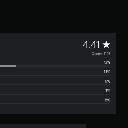
Ś
4.41
r
Oceny: 1193
73%
e
11%
d
6%
n
1%
8%
i
a