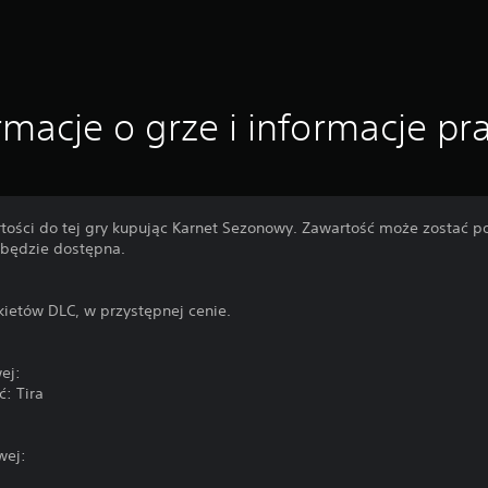
rmacje o grze i informacje p
ości do tej gry kupując Karnet Sezonowy. Zawartość może zostać po
a będzie dostępna.
kietów DLC, w przystępnej cenie.
ej:
: Tira
wej: