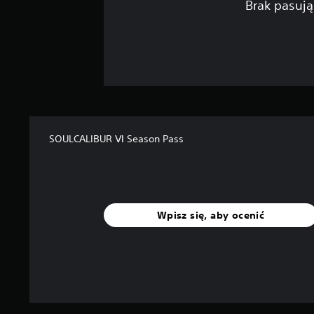
Brak pasują
SOULCALIBUR Ⅵ Season Pass
Wpisz się, aby ocenić