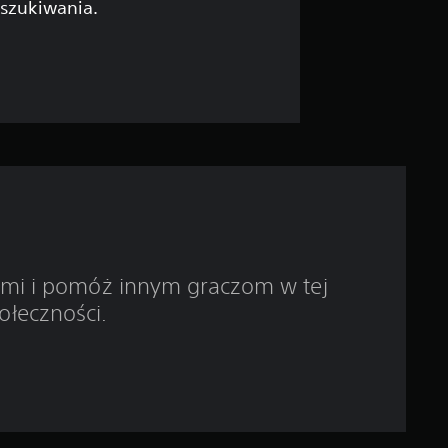
5
yszukiwania.
g
w
i
a
z
d
ami i pomóż innym graczom w tej
e
ołeczności.
k
—
n