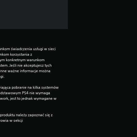
1
1
9
3
o
nkom świadczenia usługi w sieci 
kom korzystania z 
nym konkretnym warunkom 
c
. Jeśli nie akceptujesz tych 
 Inne ważne informacje można 
e
gi.
n
iająca pobranie na kilka systemów 
 podstawowym PS4 nie wymaga 
twork, jest to jednak wymagane w 
produktu należy zapoznać się z 
owia w sekcji 