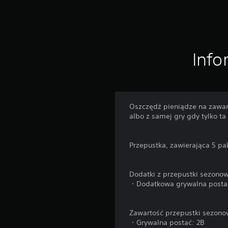
Info
Oszczędź pieniądze na zawart
albo z samej gry gdy tylko t
Przepustka, zawierająca 5 pa
Dodatki z przepustki sezonow
・Dodatkowa grywalna postać
Zawartość przepustki sezono
・Grywalna postać: 2B