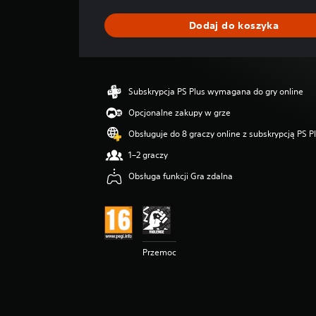
n
i
Dodaj do koszyka
a
o
c
e
n
Subskrypcja PS Plus wymagana do gry online
a
:
Opcjonalne zakupy w grze
4
Obsługuje do 8 graczy online z subskrypcją PS P
.
4
1–2 graczy
1
Obsługa funkcji Gra zdalna
/
5
g
w
i
a
Przemoc
z
d
e
k
—