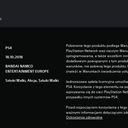
a
Pobieranie tego produktu podlega Waru
PS4
PlayStation Network oraz naszym Warun
oprogramowania, a także wszelkim in
18.10.2018
dodatkowym powiązanym z tym produktem
BANDAI NAMCO
warunków, nie pobieraj tego produktu.
ENTERTAINMENT EUROPE
znaleźć w Warunkach świadczenia usłu
Sztuki Walki, Akcja, Sztuki Walki
Jednorazowa opłata licencyjna umożliw
PS4. Korzystanie z tego elementu na
wpisywania się do sieci PlayStation Ne
przypadku innych systemów PS4.
Przed rozpoczęciem korzystania z tego 
ważnymi informacjami dotyczącymi zdr
Ostrzeżenia zdrowotne
.