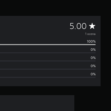
Ś
5.00
r
1 ocena
100%
e
0%
d
0%
n
0%
0%
i
a
o
c