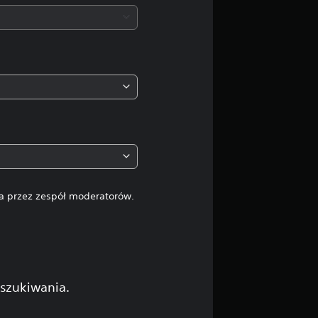
e
n
a
:
1
/
5
na przez zespół moderatorów.
g
w
i
yszukiwania.