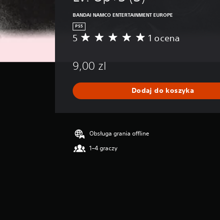
BANDAI NAMCO ENTERTAINMENT EUROPE
PS5
5
1 ocena
Ś
r
e
9,00 zl
d
n
i
Dodaj do koszyka
a
o
c
e
n
Obsługa grania offline
a
1–4 graczy
:
5
/
5
g
w
i
a