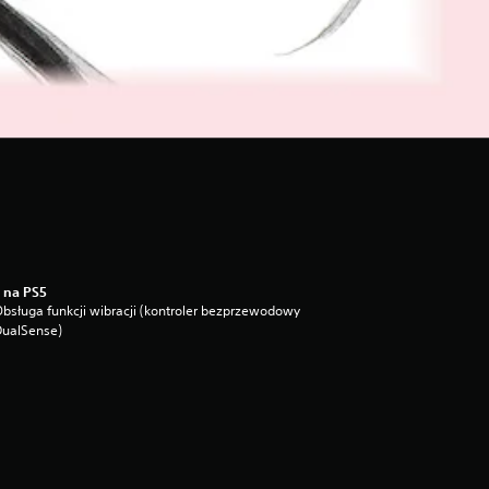
 na PS5
bsługa funkcji wibracji (kontroler bezprzewodowy
DualSense)