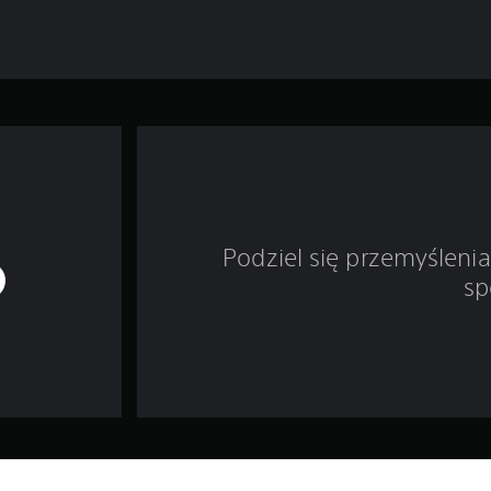
Podziel się przemyśleni
sp