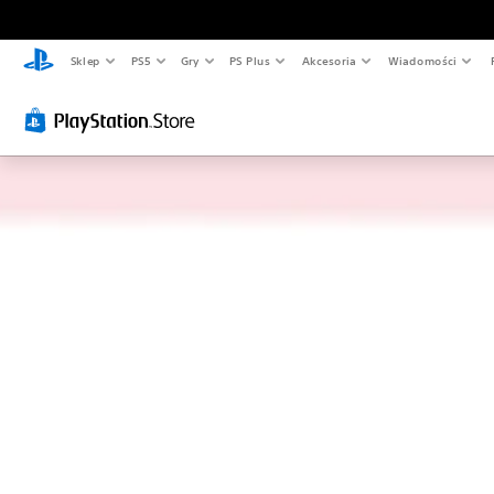
Sklep
PS5
Gry
PS Plus
Akcesoria
Wiadomości