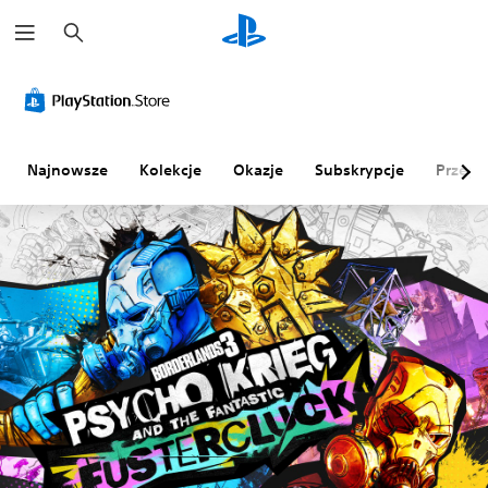
W
y
s
z
u
k
a
j
Najnowsze
Kolekcje
Okazje
Subskrypcje
Przegl