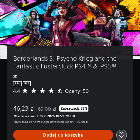
Borderlands 3: Psycho Krieg and the 
Fantastic Fustercluck PS4™ &  PS5™
2K
PS4
PS5
4.4
Oceny: 50
Ś
r
e
46,23 zl
d
69,00 zl
Zaoszczędź 33%
Zastosowano zniżkę z oryginalnej ceny wynoszące
n
Oferta ważna do 12.8.2026 10:59 PM UTC
i
Najniższa cena w ciągu ostatnich 30 dni: 69,00 zl
a
o
Dodaj do koszyka
c