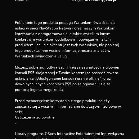
Pobieranie tego produktu podlega Warunkom świadczenia 
usługi w sieci PlayStation Network oraz naszym Warunkom 
korzystania z oprogramowania, a także wszelkim innym 
konkretnym warunkom dodatkowym powiązanym z tym 
produktem. Jeśli nie akceptujesz tych warunków, nie pobieraj 
tego produktu. Inne ważne informacje można znaleźć w 
Warunkach świadczenia usługi.
Możesz pobierać i odtwarzać niniejszą zawartość na głównej 
konsoli PS5 skojarzonej z Twoim kontem (za pośrednictwem 
ustawienia „Udostępnianie konsoli i granie offline”) oraz 
dowolnych innych konsolach PS5 po zalogowaniu się za 
pomocą tego samego konta.
Przed rozpoczęciem korzystania z tego produktu należy 
zapoznać się z ważnymi informacjami dotyczącymi zdrowia w 
sekcji 
Ostrzeżenia zdrowotne
.
Library programs ©Sony Interactive Entertainment Inc. wyłączna 