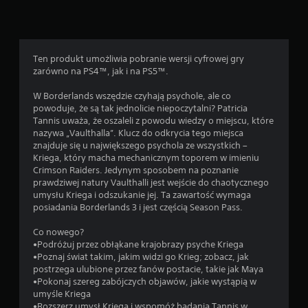
Ten produkt umożliwia pobranie wersji cyfrowej gry
zarówno na PS4™, jak i na PS5™.
W Borderlands wszędzie czyhają psychole, ale co
powoduje, że są tak jednolicie niepoczytalni? Patricia
Tannis uważa, że oszaleli z powodu wiedzy o miejscu, które
nazywa „Vaulthalla”. Klucz do odkrycia tego miejsca
znajduje się u największego psychola ze wszystkich –
Kriega, który macha mechanicznym toporem w imieniu
Crimson Raiders. Jedynym sposobem na poznanie
prawdziwej natury Vaulthalli jest wejście do chaotycznego
umysłu Kriega i odszukanie jej. Ta zawartość wymaga
posiadania Borderlands 3 i jest częścią Season Pass.
Co nowego?
•Podróżuj przez obłąkane krajobrazy psyche Kriega
•Poznaj świat takim, jakim widzi go Krieg; zobacz, jak
postrzega ulubione przez fanów postacie, takie jak Maya
•Pokonaj szereg zabójczych objawów, jakie wystąpią w
umyśle Kriega
•Rozszerz umysł Kriega i wspomóż badania Tannis w