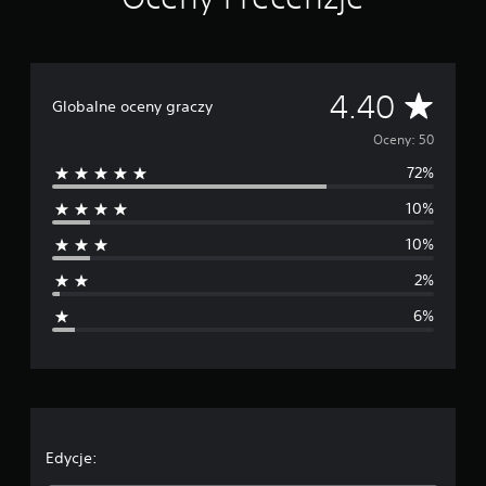
a
w
i
e
5
Ś
4.40
Globalne oceny graczy
0
o
r
Oceny: 50
c
e
72%
e
n
10%
d
10%
n
2%
i
6%
a
o
c
e
Edycje: