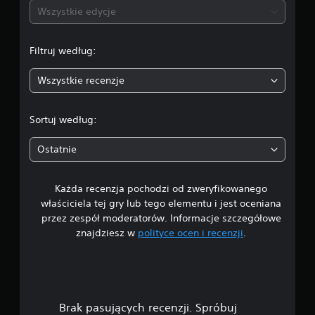
n
Wszystkie edycje
a
Filtruj według:
:
Wszystkie recenzje
4
.
Sortuj według:
4
Ostatnie
/
Każda recenzja pochodzi od zweryfikowanego
5
właściciela tej gry lub tego elementu i jest oceniana
g
przez zespół moderatorów. Informacje szczegółowe
znajdziesz w
polityce ocen i recenzji
.
w
i
a
Brak pasujących recenzji. Spróbuj