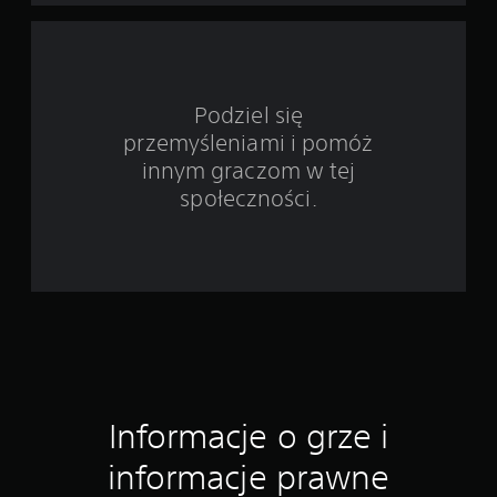
a
w
i
Podziel się
e
przemyśleniami i pomóż
5
innym graczom w tej
społeczności.
0
o
c
e
n
Informacje o grze i
informacje prawne