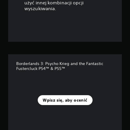
z
użyć innej kombinacji opcji
wyszukiwania.
d
e
k
—
n
Borderlands 3: Psycho Krieg and the Fantastic
a
Fustercluck PS4™ & PS5™
p
o
d
Wpisz się, aby ocenić
s
t