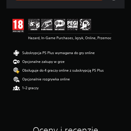
e
n
a
:
4
.
4
Hazard, In-Game Purchases, Język, Online, Przemoc
/
5
g
Subskrypcja PS Plus wymagana do gry online
w
i
Opcjonalne zakupy w grze
a
z
Obsługuje do 4 graczy online z subskrypcją PS Plus
d
Opcjonalnie rozgrywka online
e
k
1–2 graczy
—
n
a
p
o
d
s
Oceny i recenzje
t