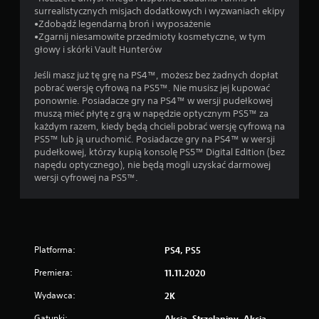
surrealistycznych misjach dodatkowych i wyzwaniach ekipy
•Zdobądź legendarną broń i wyposażenie
•Zgarnij niesamowite przedmioty kosmetyczne, w tym
głowy i skórki Vault Hunterów
Jeśli masz już tę grę na PS4™, możesz bez żadnych dopłat
pobrać wersję cyfrową na PS5™. Nie musisz jej kupować
ponownie. Posiadacze gry na PS4™ w wersji pudełkowej
muszą mieć płytę z grą w napędzie optycznym PS5™ za
każdym razem, kiedy będą chcieli pobrać wersję cyfrową na
PS5™ lub ją uruchomić. Posiadacze gry na PS4™ w wersji
pudełkowej, którzy kupią konsolę PS5™ Digital Edition (bez
napędu optycznego), nie będą mogli uzyskać darmowej
wersji cyfrowej na PS5™.
Platforma:
PS4, PS5
Premiera:
11.11.2020
Wydawca:
2K
Gatunki:
Akcja, Strzelaniny, Akcja