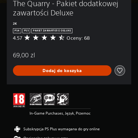
The Quarry - Pakiet dodatkowej 
zawartości Deluxe
2K
PS4
PS5
PAKIET ZAWARTOŚCI DELUXE
4.57
Oceny: 68
Ś
r
e
69,00 zl
d
n
i
Dodaj do koszyka
a
o
c
e
n
a
:
4
In-Game Purchases, Język, Przemoc
.
5
7
Subskrypcja PS Plus wymagana do gry online
/
5