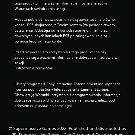
tego produktu. Inne ważne informacje można znaleźć w 
Warunkach świadczenia usługi.
Możesz pobierać i odtwarzać niniejszą zawartość na głównej 
konsoli PS5 skojarzonej z Twoim kontem (za pośrednictwem 
ustawienia „Udostępnianie konsoli i granie offline”) oraz 
dowolnych innych konsolach PS5 po zalogowaniu się za 
pomocą tego samego konta.
Przed rozpoczęciem korzystania z tego produktu należy 
zapoznać się z ważnymi informacjami dotyczącymi zdrowia w 
sekcji 
Ostrzeżenia zdrowotne
.
Library programs ©Sony Interactive Entertainment Inc. wyłączna 
licencja podmiotu Sony Interactive Entertainment Europe. 
Obowiązują Warunki korzystania z oprogramowania. Informacje 
dotyczące wszystkich praw użytkowania można znaleźć pod 
adresem eu.playstation.com/legal.
© Supermassive Games 2022. Published and distributed by
2K. Supermassive Games, The Quarry and Quarry names