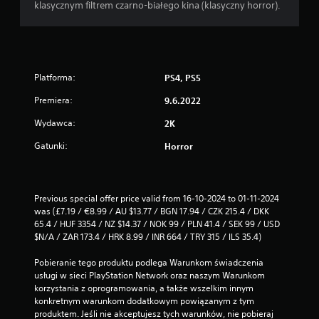
klasycznym filtrem czarno-białego kina (klasyczny horror).
Platforma:
PS4, PS5
Premiera:
9.6.2022
Wydawca:
2K
Gatunki:
Horror
Previous special offer price valid from 16-10-2024 to 01-11-2024 
was (£7.19 / €8.99 / AU $13.77 / BGN 17.94 / CZK 215.4 / DKK 
65.4 / HUF 3354 / NZ $14.37 / NOK 99 / PLN 41.4 / SEK 99 / USD 
$N/A / ZAR 173.4 / HRK 8.99 / INR 664 / TRY 315 / ILS 35.4)
Pobieranie tego produktu podlega Warunkom świadczenia 
usługi w sieci PlayStation Network oraz naszym Warunkom 
korzystania z oprogramowania, a także wszelkim innym 
konkretnym warunkom dodatkowym powiązanym z tym 
produktem. Jeśli nie akceptujesz tych warunków, nie pobieraj 