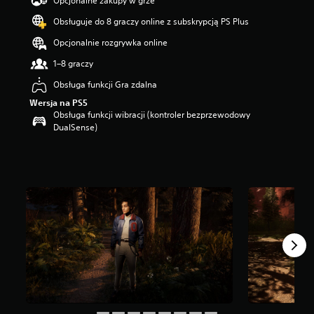
Opcjonalne zakupy w grze
g
Obsługuje do 8 graczy online z subskrypcją PS Plus
w
i
Opcjonalnie rozgrywka online
a
z
1–8 graczy
d
Obsługa funkcji Gra zdalna
e
k
Wersja na PS5
—
Obsługa funkcji wibracji (kontroler bezprzewodowy
n
DualSense)
a
p
o
d
s
t
a
w
i
e
6
8
o
c