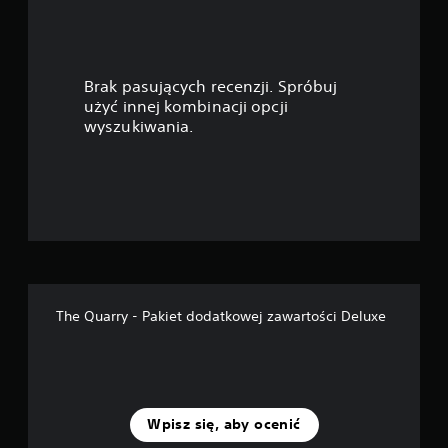
w
i
Brak pasujących recenzji. Spróbuj
a
użyć innej kombinacji opcji
wyszukiwania.
z
d
e
k
—
The Quarry - Pakiet dodatkowej zawartości Deluxe
n
a
p
Wpisz się, aby ocenić
o