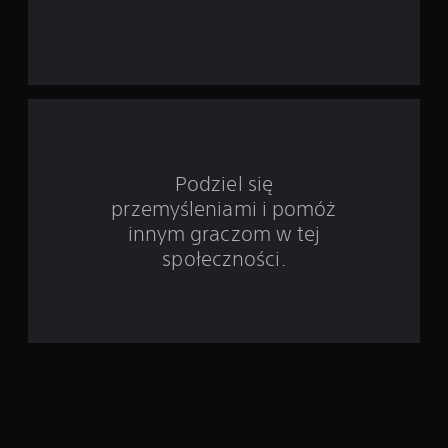
d
s
t
a
w
Podziel się
przemyśleniami i pomóż
i
innym graczom w tej
e
społeczności.
6
8
o
c
e