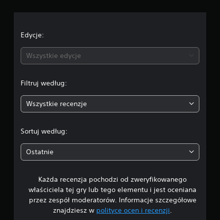
o
c
e
Edycje:
n
Wszystkie edycje
a
Filtruj według:
:
Wszystkie recenzje
4
.
Sortuj według:
5
Ostatnie
7
Każda recenzja pochodzi od zweryfikowanego
/
właściciela tej gry lub tego elementu i jest oceniana
5
przez zespół moderatorów. Informacje szczegółowe
znajdziesz w
polityce ocen i recenzji
.
g