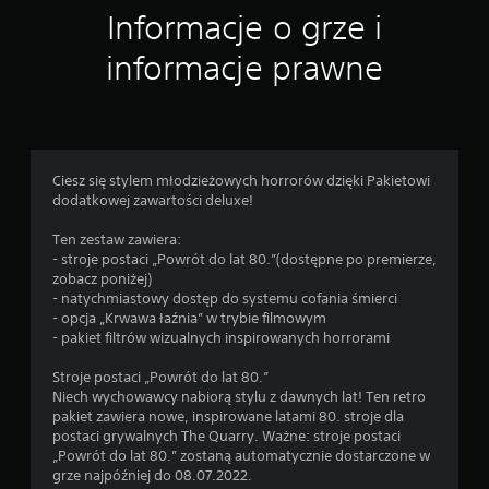
Informacje o grze i
n
informacje prawne
Ciesz się stylem młodzieżowych horrorów dzięki Pakietowi
dodatkowej zawartości deluxe!
Ten zestaw zawiera:
- stroje postaci „Powrót do lat 80.”(dostępne po premierze,
zobacz poniżej)
- natychmiastowy dostęp do systemu cofania śmierci
- opcja „Krwawa łaźnia” w trybie filmowym
- pakiet filtrów wizualnych inspirowanych horrorami
Stroje postaci „Powrót do lat 80.”
Niech wychowawcy nabiorą stylu z dawnych lat! Ten retro
pakiet zawiera nowe, inspirowane latami 80. stroje dla
postaci grywalnych The Quarry. Ważne: stroje postaci
„Powrót do lat 80.” zostaną automatycznie dostarczone w
grze najpóźniej do 08.07.2022.