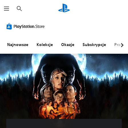
W
y
s
z
u
k
a
j
Najnowsze
Kolekcje
Okazje
Subskrypcje
Przegl