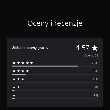
e
n
Oceny i recenzje
Ś
4.57
Globalne oceny graczy
r
Oceny: 68
76%
e
16%
d
0%
n
3%
i
4%
a