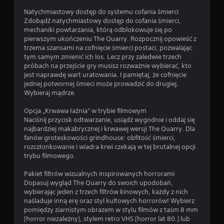
Natychmiastowy dostęp do systemu cofania śmierci
Zdobądź natychmiastowy dostęp do cofania śmierci,
mechaniki powtarzania, którą odblokowuje się po
pierwszym ukończeniu The Quarry. Rozpocznij opowieść z
trzema szansami na cofnięcie śmierci postaci, pozwalając
tym samym zmienić ich los. Lecz przy zaledwie trzech
próbach na przejście gry musisz rozważnie wybierać, kto
jest naprawdę wart uratowania. I pamiętaj, że cofnięcie
jednej potwornej śmieci może prowadzić do drugiej.
Wybieraj mądrze.
Opcja „Krwawa łaźnia” w trybie filmowym
Naciśnij przycisk odtwarzanie, usiądź wygodnie i oddaj się
najbardziej makabrycznej i krwawej wersji The Quarry. Dla
fanów groteskowości grindhouse: obfitość śmierci,
rozczłonkowanie i wiadra krwi czekają w tej brutalnej opcji
trybu filmowego.
Pakiet filtrów wizualnych inspirowanych horrorami
Dopasuj wygląd The Quarry do swoich upodobań,
wybierając jeden z trzech filtrów kinowych, każdy z nich
naśladuje inną erę oraz styl kultowych horrorów! Wybierz
pomiędzy ziarnistym obrazem w stylu filmów z taśm 8 mm
(horror niezależny), stylem retro VHS (horror lat 80.) lub