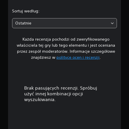
/
Sortuj według:
5
Ostatnie
g
Każda recenzja pochodzi od zweryfikowanego
w
właściciela tej gry lub tego elementu i jest oceniana
i
przez zespół moderatorów. Informacje szczegółowe
znajdziesz w
polityce ocen i recenzji
.
a
z
d
Brak pasujących recenzji. Spróbuj
e
użyć innej kombinacji opcji
wyszukiwania.
k
—
n