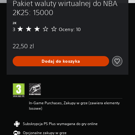
Pakiet waluty wirtualnej do NBA 
2K25: 15000
2K
3
Oceny: 10
Ś
r
e
22,50 zl
d
n
i
Dodaj do koszyka
a
o
c
e
n
a
:
3
In-Game Purchases, Zakupy w grze (zawiera elementy
/
losowe)
5
g
w
Subskrypcja PS Plus wymagana do gry online
i
a
Opcjonalne zakupy w grze