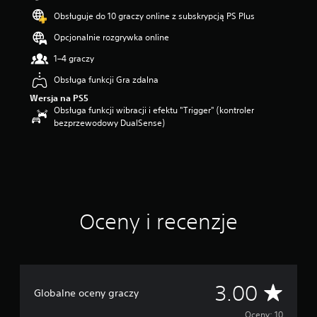
z
Obsługuje do 10 graczy online z subskrypcją PS Plus
d
e
Opcjonalnie rozgrywka online
k
—
1–4 graczy
n
Obsługa funkcji Gra zdalna
a
p
Wersja na PS5
o
Obsługa funkcji wibracji i efektu "Trigger" (kontroler
d
bezprzewodowy DualSense)
s
t
a
w
i
e
1
Oceny i recenzje
0
o
c
e
n
Ś
3.00
Globalne oceny graczy
Oceny: 10