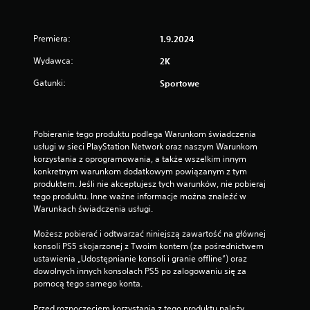
Premiera:
1.9.2024
Wydawca:
2K
Gatunki:
Sportowe
Pobieranie tego produktu podlega Warunkom świadczenia 
usługi w sieci PlayStation Network oraz naszym Warunkom 
korzystania z oprogramowania, a także wszelkim innym 
konkretnym warunkom dodatkowym powiązanym z tym 
produktem. Jeśli nie akceptujesz tych warunków, nie pobieraj 
tego produktu. Inne ważne informacje można znaleźć w 
Warunkach świadczenia usługi.
Możesz pobierać i odtwarzać niniejszą zawartość na głównej 
konsoli PS5 skojarzonej z Twoim kontem (za pośrednictwem 
ustawienia „Udostępnianie konsoli i granie offline”) oraz 
dowolnych innych konsolach PS5 po zalogowaniu się za 
pomocą tego samego konta.
Przed rozpoczęciem korzystania z tego produktu należy 