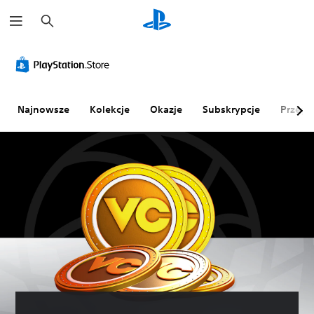
W
y
s
z
u
k
a
j
Najnowsze
Kolekcje
Okazje
Subskrypcje
Przegl