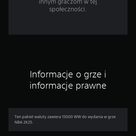
innym graczom w tej
o
społeczności.
c
e
n
Informacje o grze i
informacje prawne
Ten pakiet waluty zawiera 15000 WW do wydania w grze
NBA 2K25.