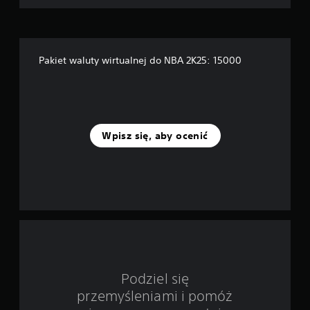
a
p
Pakiet waluty wirtualnej do NBA 2K25: 15000
o
d
s
Wpisz się, aby ocenić
t
a
w
i
e
1
Podziel się
przemyśleniami i pomóż
0