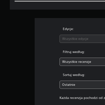
e
3
o
c
e
n
Edycje:
Wszystkie edycje
Filtruj według:
Wszystkie recenzje
Sortuj według:
Ostatnie
Każda recenzja pochodzi od z