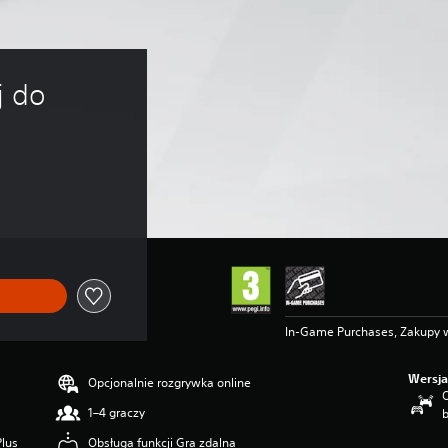
j do 
In-Game Purchases, Zakupy w
Wersja
Opcjonalnie rozgrywka online
O
1–4 graczy
Plus
Obsługa funkcji Gra zdalna