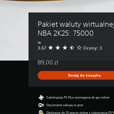
Pakiet waluty wirtualne
NBA 2K25: 75000
2K
3.67
Oceny: 3
Ś
r
e
89,00 zl
d
n
i
Dodaj do koszyka
a
o
c
e
n
Subskrypcja PS Plus wymagana do gry online
a
Opcjonalne zakupy w grze
:
3
Obsługuje do 10 graczy online z subskrypcją PS 