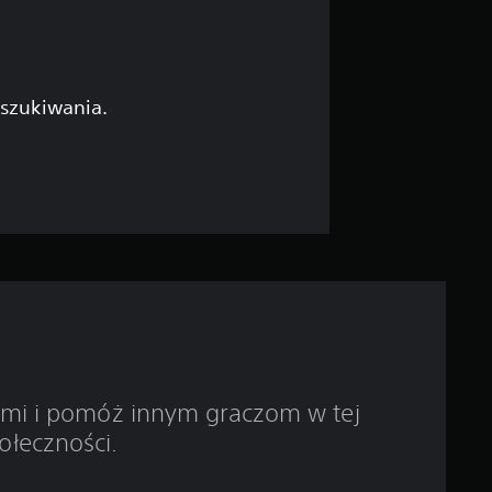
7
/
5
yszukiwania.
g
w
i
a
z
d
ami i pomóż innym graczom w tej
e
ołeczności.
k