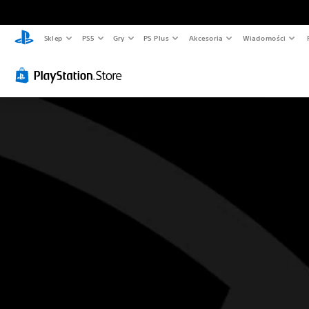
Sklep
PS5
Gry
PS Plus
Akcesoria
Wiadomości