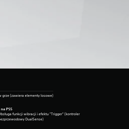
 grze (zawiera elementy losowe)
 na PS5
bsługa funkcji wibracji i efektu "Trigger" (kontroler
bezprzewodowy DualSense)