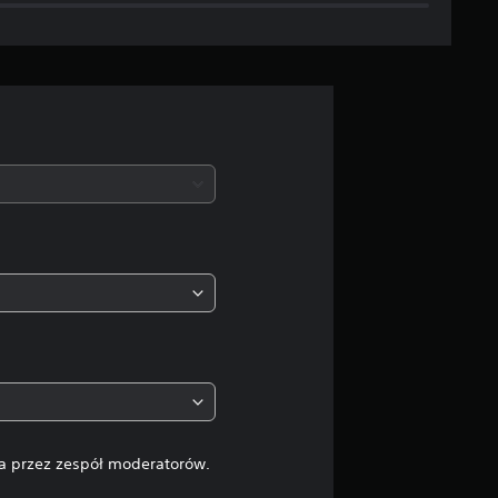
i
a
o
c
e
n
a
:
3
.
6
na przez zespół moderatorów.