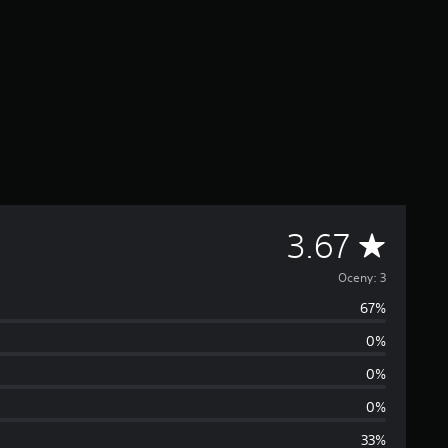
Ś
3.67
r
Oceny: 3
67%
e
0%
d
0%
n
0%
33%