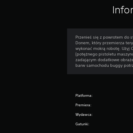
Info
Przenieś się z powrotem do st
Donem, który przemierza ter
wykonać mokrą robotę. Użyj O
(potężnego pistoletu maszyn
zadającym dodatkowe obrażen
barw samochodu buggy potrze
Platforma:
Premiera:
Wydawca:
Gatunki: