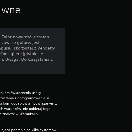
o
rawne
d
s
 Załóż nowy strój i zostań
i zawsze gotowy jest
t
pusiu, skorzystaj z Vendetty
nsigliere (pistolecie
a
m. Uwaga: Do korzystania z
w
i
e
unkom świadczenia usługi 
zystania z oprogramowania, a 
runkom dodatkowym powiązanym z 
2
ch warunków, nie pobieraj tego 
a znaleźć w Warunkach 
1
iająca pobranie na kilka systemów 