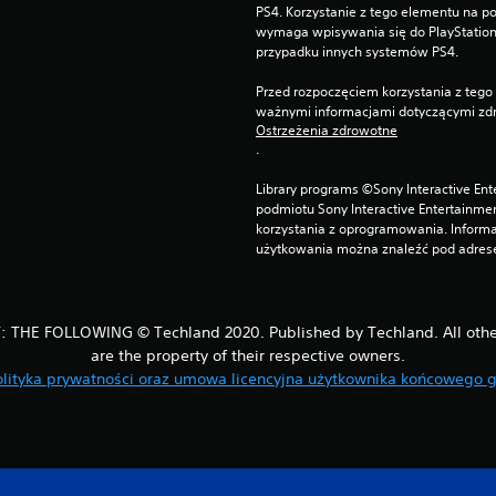
PS4. Korzystanie z tego elementu na 
wymaga wpisywania się do PlayStation
przypadku innych systemów PS4.
Przed rozpoczęciem korzystania z tego 
ważnymi informacjami dotyczącymi zdr
Ostrzeżenia zdrowotne
.
Library programs ©Sony Interactive Ente
podmiotu Sony Interactive Entertainme
korzystania z oprogramowania. Informa
użytkowania można znaleźć pod adrese
 THE FOLLOWING © Techland 2020. Published by Techland. All othe
are the property of their respective owners.
olityka prywatności oraz umowa licencyjna użytkownika końcowego g