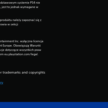
1
podstawowym systemie PS4 nie 
, jest to jednak wymagane w 
o
c
produktu należy zapoznać się z 
owia w sekcji 
e
n
rtainment Inc. wyłączna licencja 
nt Europe. Obowiązują Warunki 
cje dotyczące wszystkich praw 
m eu.playstation.com/legal.
r trademarks and copyrights
ry