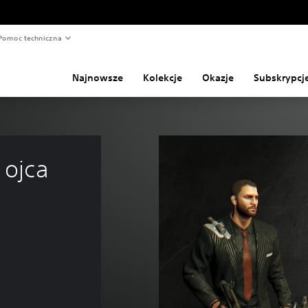
Pomoc techniczna
Najnowsze
Kolekcje
Okazje
Subskrypcj
 ojca 
ceny wynoszącej 13,50 zl