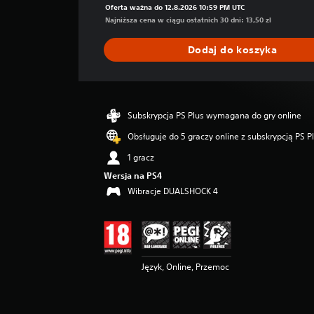
n
Oferta ważna do 12.8.2026 10:59 PM UTC
i
Najniższa cena w ciągu ostatnich 30 dni: 13,50 zl
a
o
Dodaj do koszyka
c
e
n
a
:
Subskrypcja PS Plus wymagana do gry online
4
Obsługuje do 5 graczy online z subskrypcją PS P
.
4
1 gracz
4
Wersja na PS4
/
5
Wibracje DUALSHOCK 4
g
w
i
a
z
Język, Online, Przemoc
d
e
k
—