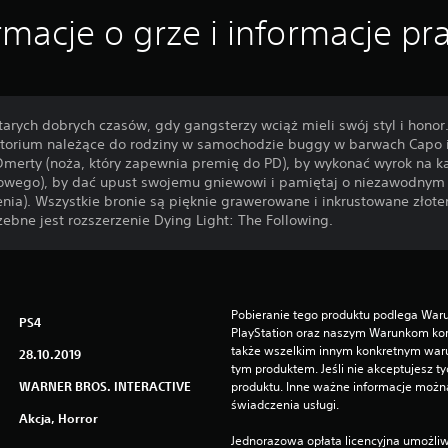
rmacje o grze i informacje p
arych dobrych czasów, gdy gangsterzy wciąż mieli swój styl i honor.
ytorium należące do rodziny w samochodzie buggy w barwach Capo 
merty (noża, który zapewnia premię do PD), by wykonać wyrok na ka
owego), by dać upust swojemu gniewowi i pamiętaj o niezawodnym Co
ia). Wszystkie bronie są pięknie grawerowane i inkrustowane złote
bne jest rozszerzenie Dying Light: The Following.
Pobieranie tego produktu podlega War
PS4
PlayStation oraz naszym Warunkom kor
także wszelkim innym konkretnym wa
28.10.2019
tym produktem. Jeśli nie akceptujesz ty
WARNER BROS. INTERACTIVE
produktu. Inne ważne informacje możn
świadczenia usługi.
Akcja, Horror
Jednorazowa opłata licencyjna umożliw