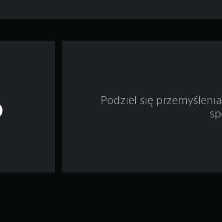
Podziel się przemyśleni
sp