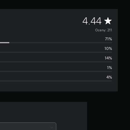
Ś
4.44
r
Oceny: 211
71%
e
10%
d
14%
n
1%
4%
i
a
o
c