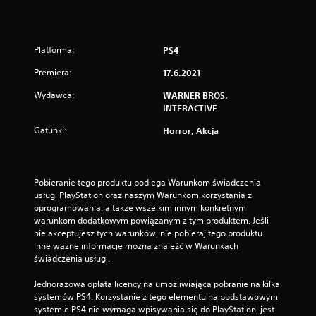
Platforma:
PS4
Premiera:
17.6.2021
Wydawca:
WARNER BROS.
INTERACTIVE
Gatunki:
Horror, Akcja
Pobieranie tego produktu podlega Warunkom świadczenia 
usługi PlayStation oraz naszym Warunkom korzystania z 
oprogramowania, a także wszelkim innym konkretnym 
warunkom dodatkowym powiązanym z tym produktem. Jeśli 
nie akceptujesz tych warunków, nie pobieraj tego produktu. 
Inne ważne informacje można znaleźć w Warunkach 
świadczenia usługi.
Jednorazowa opłata licencyjna umożliwiająca pobranie na kilka 
systemów PS4. Korzystanie z tego elementu na podstawowym 
systemie PS4 nie wymaga wpisywania się do PlayStation, jest 