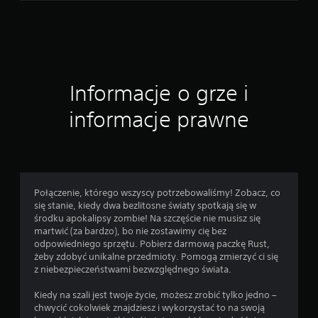
8
6
o
Informacje o grze i
c
informacje prawne
e
n
Połączenie, którego wszyscy potrzebowaliśmy! Zobacz, co
się stanie, kiedy dwa bezlitosne światy spotkają się w
środku apokalipsy zombie! Na szczęście nie musisz się
martwić (za bardzo), bo nie zostawimy cię bez
odpowiedniego sprzętu. Pobierz darmową paczkę Rust,
żeby zdobyć unikalne przedmioty. Pomogą zmierzyć ci się
z niebezpieczeństwami bezwzględnego świata.
Kiedy na szali jest twoje życie, możesz zrobić tylko jedno –
chwycić cokolwiek znajdziesz i wykorzystać to na swoją