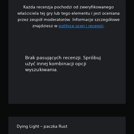
Każda recenzja pochodzi od zweryfikowanego
/
właściciela tej gry lub tego elementu i jest oceniana
5
przez zespół moderatorów. Informacje szczegółowe
znajdziesz w
polityce ocen i recenzji
.
g
w
i
Brak pasujących recenzji. Spróbuj
a
użyć innej kombinacji opcji
wyszukiwania.
z
d
e
k
—
Dying Light – paczka Rust
n