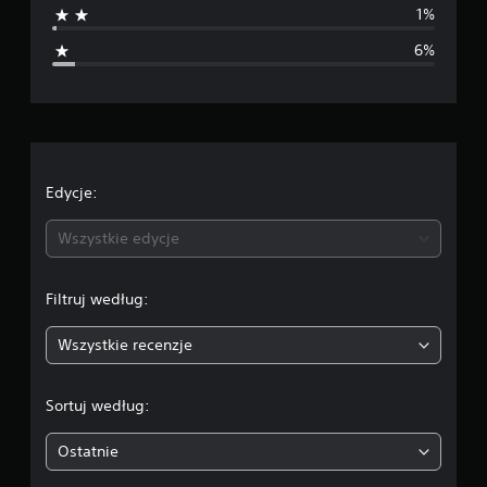
1%
.
i
o
6%
c
a
e
n
o
c
e
Edycje:
n
Wszystkie edycje
a
Filtruj według:
:
Wszystkie recenzje
4
.
Sortuj według:
3
Ostatnie
1