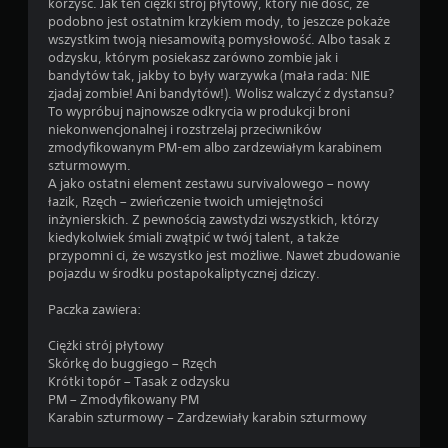
korzyść. Jak ten ciężki strój płytowy, który nie dość, że
podobno jest ostatnim krzykiem mody, to jeszcze pokaże
wszystkim twoją niesamowitą pomysłowość. Albo tasak z
odzysku, którym posiekasz zarówno zombie jak i
bandytów tak, jakby to były warzywka (mała rada: NIE
zjadaj zombie! Ani bandytów!). Wolisz walczyć z dystansu?
To wypróbuj najnowsze odkrycia w produkcji broni
niekonwencjonalnej i rozstrzelaj przeciwników
zmodyfikowanym PM-em albo zardzewiałym karabinem
szturmowym.
A jako ostatni element zestawu survivalowego – nowy
łazik, Rzęch – zwieńczenie twoich umiejętności
inżynierskich. Z pewnością zawstydzi wszystkich, którzy
kiedykolwiek śmiali zwątpić w twój talent, a także
przypomni ci, że wszystko jest możliwe. Nawet zbudowanie
pojazdu w środku postapokaliptycznej dziczy.
Paczka zawiera:
Ciężki strój płytowy
Skórkę do buggiego – Rzęch
Krótki topór – Tasak z odzysku
PM – Zmodyfikowany PM
Karabin szturmowy – Zardzewiały karabin szturmowy