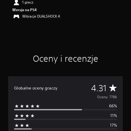
1 gracz
w
i
Wersja na PS4
a
Wibracje DUALSHOCK 4
z
d
e
k
—
n
a
Oceny i recenzje
p
o
d
s
t
a
Ś
4.31
Globalne oceny graczy
w
i
r
Oceny: 7786
e
7
66%
e
,
7
11%
d
t
y
17%
n
s