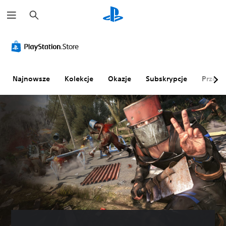
W
y
s
z
u
k
a
j
Najnowsze
Kolekcje
Okazje
Subskrypcje
Przegl