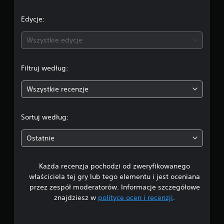
c
e
Edycje:
n
Wszystkie edycje
a
Filtruj według:
:
Wszystkie recenzje
4
.
Sortuj według:
8
Ostatnie
4
Każda recenzja pochodzi od zweryfikowanego
/
właściciela tej gry lub tego elementu i jest oceniana
5
przez zespół moderatorów. Informacje szczegółowe
znajdziesz w
polityce ocen i recenzji
.
g