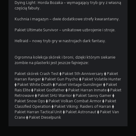
Dying Light: Horda Bozaka – wymagający tryb gry z własną
częścią fabuły.
Kuchnia i magazyn – dwie dodatkowe strefy kwarantanny.
Pakiet Ultimate Survivor – unikatowe uzbrojenie i stroje.
Hellraid – nowy tryb gry w nastrojach dark fantasy.
Ogromna kolekcja skórek i broni, dzięki którym siekanie
zombie na plasterki jest jeszcze fajniejsze:
Pakiet skórek Crash Test ⧫ Pakiet 5th Anniversary ⧫ Pakiet
Harran Ranger ⧫ Pakiet Gun Psycho ⧫ Pakiet Volatile Hunter
⧫ Pakiet White Death ⧫ Pakiet Vintage Gunslinger ⧫ Pakiet
Rais Elite ⧫ Pakiet Godfather ⧫ Pakiet Harran Inmate ⧫ Pakiet
Retrowave ⧫ Pakiet SHU Warrior ⧫ Pakiet Savvy Gamer ⧫
Pakiet Snow Ops ⧫ Pakiet Volkan Combat Armor ⧫ Pakiet
Classified Operation ⧫ Pakiet Viking: Raiders of Harran ⧫
Pakiet Harran Tactical Unit ⧫ Pakiet Astronaut ⧫ Pakiet Van
Crane ⧫ Pakiet Dieselpunk