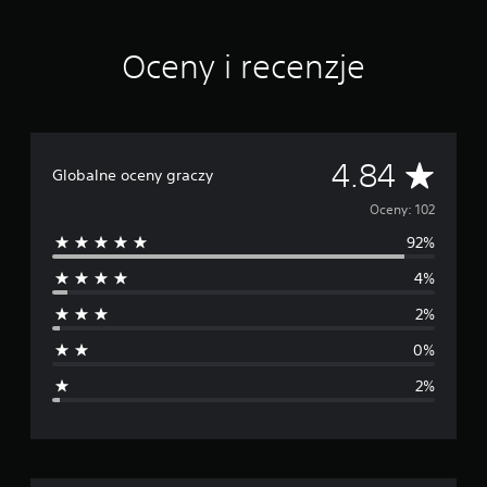
c
e
n
Oceny i recenzje
Ś
4.84
Globalne oceny graczy
r
Oceny: 102
92%
e
4%
d
2%
n
0%
i
2%
a
o