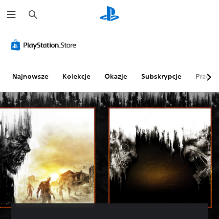
W
y
s
z
u
k
a
j
Najnowsze
Kolekcje
Okazje
Subskrypcje
Przegl