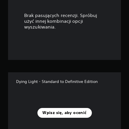
w
i
Brak pasujących recenzji. Spróbuj
a
użyć innej kombinacji opcji
wyszukiwania.
z
d
e
k
—
Dying Light - Standard to Definitive Edition
n
a
p
Wpisz się, aby ocenić
o
d