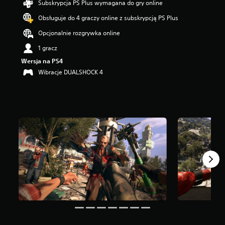
Subskrypcja PS Plus wymagana do gry online
g
Obsługuje do 4 graczy online z subskrypcją PS Plus
w
i
Opcjonalnie rozgrywka online
a
z
1 gracz
d
Wersja na PS4
e
Wibracje DUALSHOCK 4
k
—
n
a
p
o
d
s
t
a
w
i
e
1
0
2
o