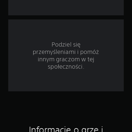
s
t
a
w
Podziel się
przemyśleniami i pomóż
i
innym graczom w tej
e
społeczności.
1
0
2
o
c
Informacje o grze i
e