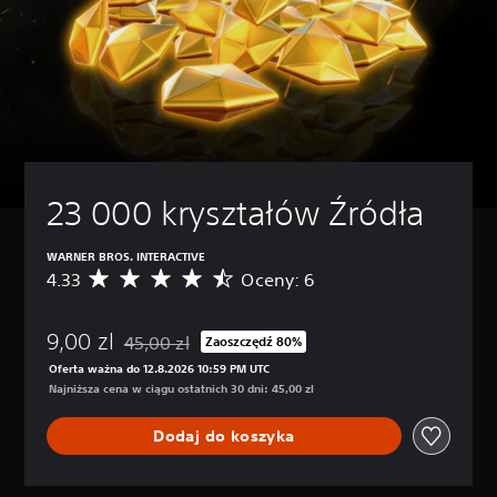
23 000 kryształów Źródła
WARNER BROS. INTERACTIVE
4.33
Oceny: 6
Ś
r
e
9,00 zl
d
45,00 zl
Zaoszczędź 80%
Zastosowano zniżkę z oryginalnej ceny wynoszącej 
n
Oferta ważna do 12.8.2026 10:59 PM UTC
i
Najniższa cena w ciągu ostatnich 30 dni: 45,00 zl
a
o
Dodaj do koszyka
c
e
n