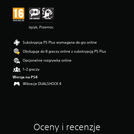
a
:
4
.
3
Język, Przemoc
3
/
5
Subskrypcja PS Plus wymagana do gry online
g
w
Obsługuje do 8 graczy online z subskrypcją PS Plus
i
a
Opcjonalnie rozgrywka online
z
1–2 graczy
d
e
Wersja na PS4
k
Wibracje DUALSHOCK 4
—
n
a
p
o
d
s
Oceny i recenzje
t
a