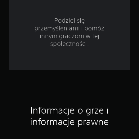
a
w
Podziel się
przemyśleniami i pomóż
i
innym graczom w tej
e
społeczności.
6
o
c
e
n
Informacje o grze i
informacje prawne