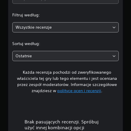
a
Filtruj według:
:
Wszystkie recenzje
4
.
Sortuj według:
3
Ostatnie
3
Każda recenzja pochodzi od zweryfikowanego
/
właściciela tej gry lub tego elementu i jest oceniana
5
przez zespół moderatorów. Informacje szczegółowe
znajdziesz w
polityce ocen i recenzji
.
g
w
i
Brak pasujących recenzji. Spróbuj
a
użyć innej kombinacji opcji