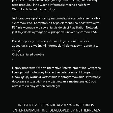
produktem. Jeśli nie akceptujesz tych warunków, nie pobieraj 
tego produktu. Inne ważne informacje można znaleźć w 
Warunkach świadczenia usługi.
Jednorazowa opłata licencyjna umożliwiająca pobranie na kilka 
systemów PS4. Korzystanie z tego elementu na podstawowym 
PS4 nie wymaga wpisywania się do sieci PlayStation Network, 
jest to jednak wymagane w przypadku innych systemów PS4.
Przed rozpoczęciem korzystania z tego produktu należy 
zapoznać się z ważnymi informacjami dotyczącymi zdrowia w 
sekcji 
Ostrzeżenia zdrowotne
.
Library programs ©Sony Interactive Entertainment Inc. wyłączna 
licencja podmiotu Sony Interactive Entertainment Europe. 
Obowiązują Warunki korzystania z oprogramowania. Informacje 
dotyczące wszystkich praw użytkowania można znaleźć pod 
adresem eu.playstation.com/legal.
INJUSTICE 2 SOFTWARE © 2017 WARNER BROS.
ENTERTAINMENT INC. DEVELOPED BY NETHERREALM