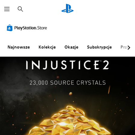
W
y
s
z
u
k
a
j
Najnowsze
Kolekcje
Okazje
Subskrypcje
Przegl