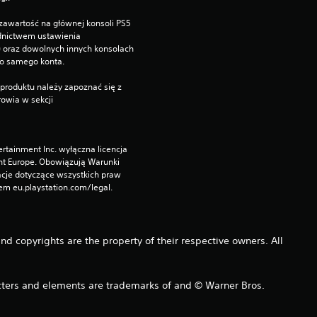
1
zawartość na głównej konsoli PS5 
dnictwem ustawienia 
2
”) oraz dowolnych innych konsolach 
go samego konta.
1
produktu należy zapoznać się z 
owia w sekcji 
o
c
rtainment Inc. wyłączna licencja 
nt Europe. Obowiązują Warunki 
e
cje dotyczące wszystkich praw 
m eu.playstation.com/legal.
n
copyrights are the property of their respective owners. All
s and elements are trademarks of and © Warner Bros.