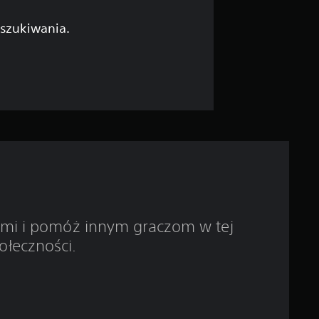
/
5
yszukiwania.
g
w
i
a
z
d
ami i pomóż innym graczom w tej
e
ołeczności.
k
—