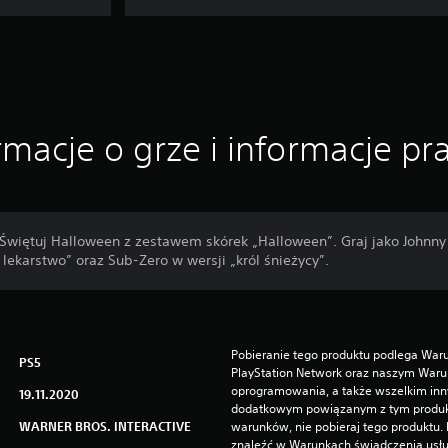
rmacje o grze i informacje p
. Świętuj Halloween z zestawem skórek „Halloween”. Graj jako Johnn
e lekarstwo” oraz Sub-Zero w wersji „król śnieżycy”.
Pobieranie tego produktu podlega Waru
PS5
PlayStation Network oraz naszym Warun
oprogramowania, a także wszelkim in
19.11.2020
dodatkowym powiązanym z tym produktem
WARNER BROS. INTERACTIVE
warunków, nie pobieraj tego produktu.
znaleźć w Warunkach świadczenia usłu