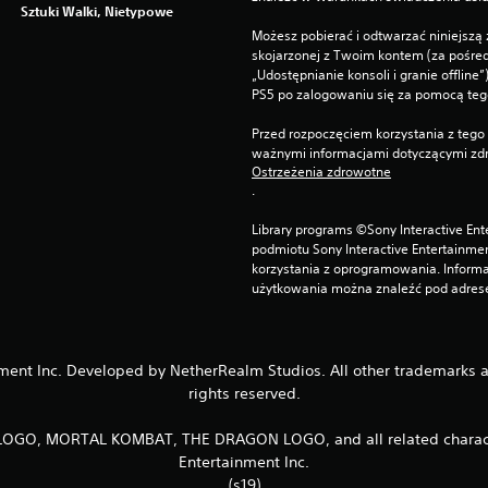
Sztuki Walki, Nietypowe
Możesz pobierać i odtwarzać niniejszą 
skojarzonej z Twoim kontem (za pośre
„Udostępnianie konsoli i granie offline
PS5 po zalogowaniu się za pomocą te
Przed rozpoczęciem korzystania z tego 
ważnymi informacjami dotyczącymi zdr
Ostrzeżenia zdrowotne
.
Library programs ©Sony Interactive Ente
podmiotu Sony Interactive Entertainme
korzystania z oprogramowania. Informa
użytkowania można znaleźć pod adrese
t Inc. Developed by NetherRealm Studios. All other trademarks and 
rights reserved.
, MORTAL KOMBAT, THE DRAGON LOGO, and all related character
Entertainment Inc.
(s19)