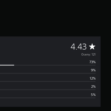
Ś
4.43
r
Oceny: 121
73%
e
9%
d
12%
n
2%
5%
i
a