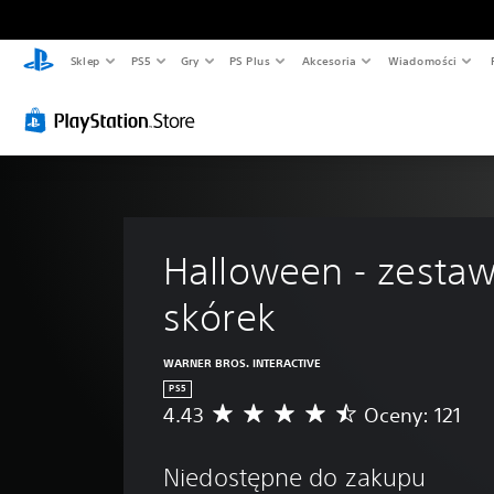
Sklep
PS5
Gry
PS Plus
Akcesoria
Wiadomości
Halloween - zestaw
skórek
WARNER BROS. INTERACTIVE
PS5
4.43
Oceny: 121
Ś
r
e
Niedostępne do zakupu
d