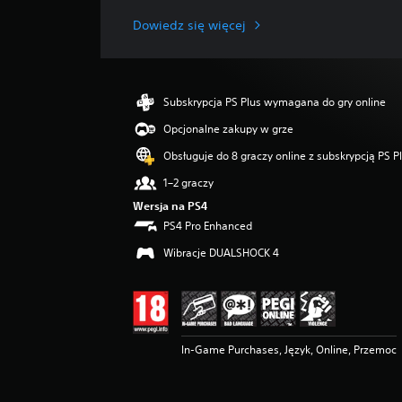
n
i
Dowiedz się więcej
a
o
c
e
Subskrypcja PS Plus wymagana do gry online
n
a
Opcjonalne zakupy w grze
:
Obsługuje do 8 graczy online z subskrypcją PS P
4
.
1–2 graczy
4
Wersja na PS4
3
PS4 Pro Enhanced
/
5
Wibracje DUALSHOCK 4
g
w
i
a
z
d
In-Game Purchases, Język, Online, Przemoc
e
k
—