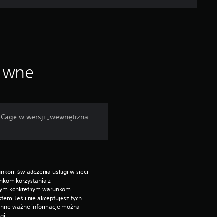
n
a
p
o
rawne
d
s
y Cage w wersji „wewnętrzna
t
a
w
nkom świadczenia usługi w sieci 
kom korzystania z 
i
nym konkretnym warunkom 
. Jeśli nie akceptujesz tych 
 Inne ważne informacje można 
e
gi.