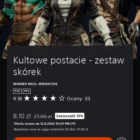
Kultowe postacie - zestaw 
skórek
WARNER BROS. INTERACTIVE
PS4
PS5
4.18
Oceny: 33
Ś
r
e
8,10 zl
d
27,00 zl
Zaoszczędź 70%
Zastosowano zniżkę z oryginalnej ceny wynoszącej 2
n
Oferta ważna do 12.8.2026 10:59 PM UTC
i
Najniższa cena w ciągu ostatnich 30 dni: 27,00 zl
a
o