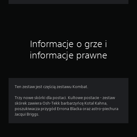
o
c
e
Informacje o grze i
n
informacje prawne
Ten zestaw jest częścią zestawu Kombat.
Trzy nowe skórki dla postaci. Kultowe postacie - zestaw
skórek zawiera Osh-Tekk barbarzyńcę Kotal Kahna,
poszukiwacza przygód Errona Blacka oraz astro-piechura
Jacqui Briggs.