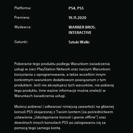
Platforma:
PS4, PS5
Premiera:
19.11.2020
Wydawca:
WARNER BROS.
INTERACTIVE
Gatunki:
Sztuki Walki
Pobieranie tego produktu podlega Warunkom świadczenia 
usługi w sieci PlayStation Network oraz naszym Warunkom 
korzystania z oprogramowania, a także wszelkim innym 
konkretnym warunkom dodatkowym powiązanym z tym 
produktem. Jeśli nie akceptujesz tych warunków, nie pobieraj 
tego produktu. Inne ważne informacje można znaleźć w 
Warunkach świadczenia usługi.
Możesz pobierać i odtwarzać niniejszą zawartość na głównej 
konsoli PS5 skojarzonej z Twoim kontem (za pośrednictwem 
ustawienia „Udostępnianie konsoli i granie offline”) oraz 
dowolnych innych konsolach PS5 po zalogowaniu się za 
pomocą tego samego konta.