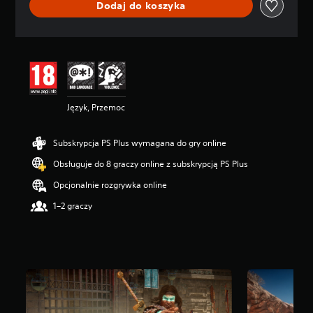
Dodaj do koszyka
c
e
n
a
:
4
.
1
Język, Przemoc
8
/
5
Subskrypcja PS Plus wymagana do gry online
g
w
Obsługuje do 8 graczy online z subskrypcją PS Plus
i
a
Opcjonalnie rozgrywka online
z
1–2 graczy
d
e
k
—
n
a
p
o
d