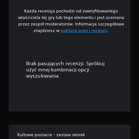
8
Każda recenzja pochodzi od zweryfikowanego
/
właściciela tej gry lub tego elementu i jest oceniana
5
przez zespół moderatorów. Informacje szczegółowe
znajdziesz w
polityce ocen i recenzji
.
g
w
i
Brak pasujących recenzji. Spróbuj
a
użyć innej kombinacji opcji
wyszukiwania.
z
d
e
k
—
Kultowe postacie - zestaw skórek