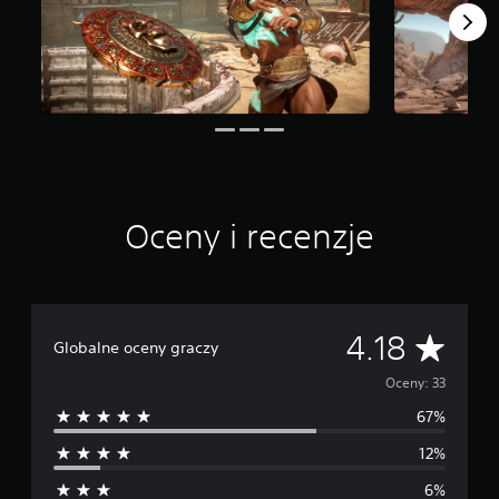
s
t
a
w
i
e
3
3
o
c
e
Oceny i recenzje
n
Ś
4.18
Globalne oceny graczy
r
Oceny: 33
67%
e
12%
d
6%