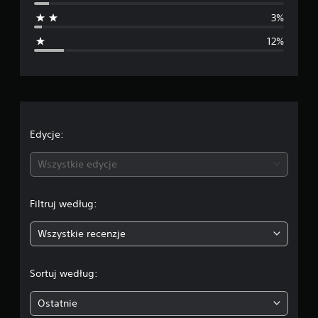
n
3%
i
12%
a
o
c
e
Edycje:
n
Wszystkie edycje
a
Filtruj według:
:
Wszystkie recenzje
4
.
Sortuj według:
1
Ostatnie