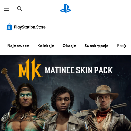
W
y
s
z
u
k
a
j
Najnowsze
Kolekcje
Okazje
Subskrypcje
Przegl