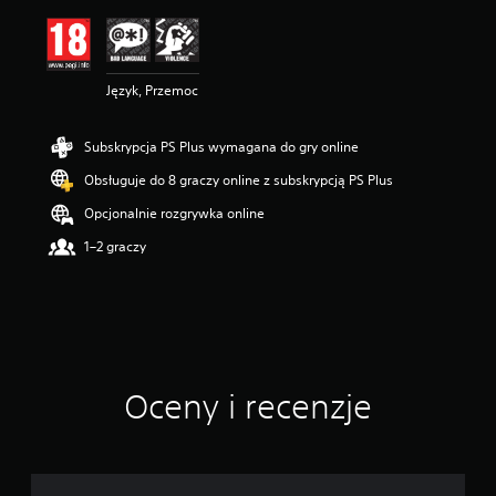
n
a
:
4
Język, Przemoc
.
2
6
Subskrypcja PS Plus wymagana do gry online
/
5
Obsługuje do 8 graczy online z subskrypcją PS Plus
g
w
Opcjonalnie rozgrywka online
i
1–2 graczy
a
z
d
e
k
—
n
a
Oceny i recenzje
p
o
d
s
t