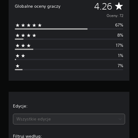
Ś
4.26
a
Globalne oceny graczy
w
r
i
Oceny: 72
e
67%
e
7
2
8%
d
o
c
17%
e
n
n
1%
i
7%
a
o
c
e
Edycje:
n
Wszystkie edycje
a
Filtruj według: