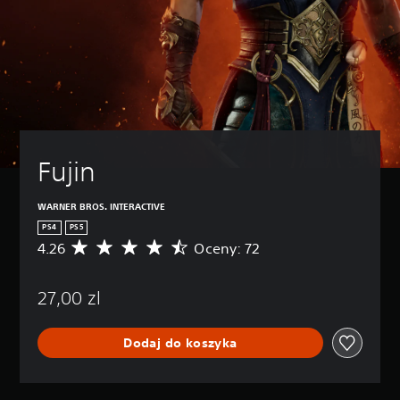
Fujin
WARNER BROS. INTERACTIVE
PS4
PS5
4.26
Oceny: 72
Ś
r
e
27,00 zl
d
n
i
Dodaj do koszyka
a
o
c
e