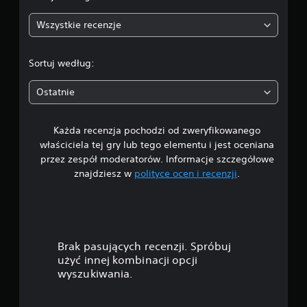
:
Wszystkie recenzje
4
.
Sortuj według:
2
Ostatnie
6
Każda recenzja pochodzi od zweryfikowanego
/
właściciela tej gry lub tego elementu i jest oceniana
5
przez zespół moderatorów. Informacje szczegółowe
znajdziesz w
polityce ocen i recenzji
.
g
w
i
Brak pasujących recenzji. Spróbuj
a
użyć innej kombinacji opcji
wyszukiwania.
z