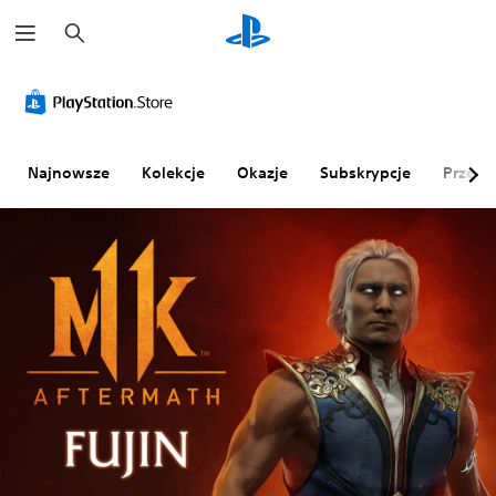
W
y
s
z
u
k
a
j
Najnowsze
Kolekcje
Okazje
Subskrypcje
Przegl