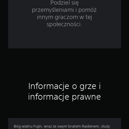
w
Podziel się
przemyśleniami i pomóż
i
innym graczom w tej
e
społeczności.
7
2
o
c
e
Informacje o grze i
n
informacje prawne
Bóg wiatru Fujin, wraz ze swym bratem Raidenem, służy