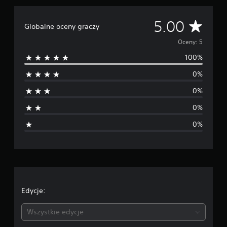
e
5
Ś
5.00
o
Globalne oceny graczy
c
r
Oceny: 5
e
n
100%
e
0%
d
0%
n
0%
i
0%
a
o
c
e
Edycje:
n
Wszystkie edycje