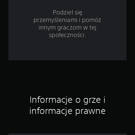
e
5
Podziel się
przemyśleniami i pomóż
o
innym graczom w tej
c
społeczności.
e
n
Informacje o grze i
informacje prawne