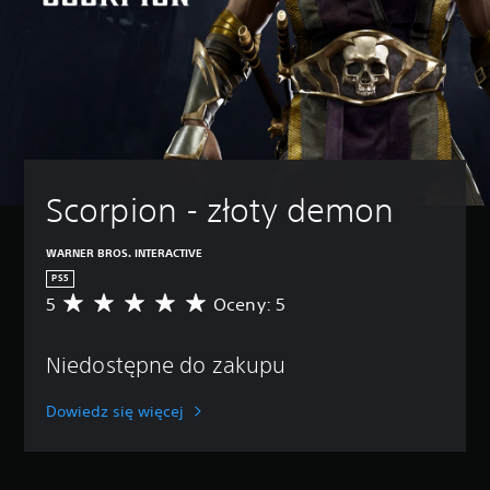
Scorpion - złoty demon
WARNER BROS. INTERACTIVE
PS5
5
Oceny: 5
Ś
r
e
Niedostępne do zakupu
d
n
i
Dowiedz się więcej
a
o
c
e