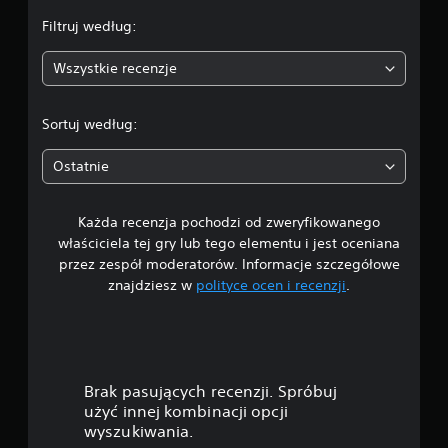
a
Filtruj według:
:
Wszystkie recenzje
5
/
Sortuj według:
5
Ostatnie
g
Każda recenzja pochodzi od zweryfikowanego
w
właściciela tej gry lub tego elementu i jest oceniana
i
przez zespół moderatorów. Informacje szczegółowe
znajdziesz w
polityce ocen i recenzji
.
a
z
d
Brak pasujących recenzji. Spróbuj
e
użyć innej kombinacji opcji
wyszukiwania.