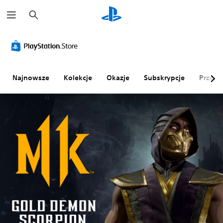
W
y
s
z
u
k
a
j
Najnowsze
Kolekcje
Okazje
Subskrypcje
Przegl