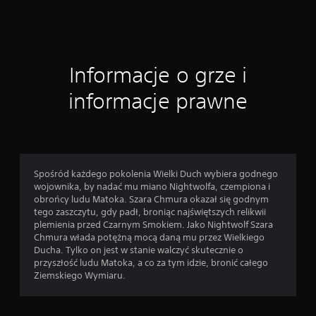
c
e
Informacje o grze i
n
informacje prawne
Spośród każdego pokolenia Wielki Duch wybiera godnego
wojownika, by nadać mu miano Nightwolfa, czempiona i
obrońcy ludu Matoka. Szara Chmura okazał się godnym
tego zaszczytu, gdy padł, broniąc najświętszych relikwii
plemienia przed Czarnym Smokiem. Jako Nightwolf Szara
Chmura włada potężną mocą daną mu przez Wielkiego
Ducha. Tylko on jest w stanie walczyć skutecznie o
przyszłość ludu Matoka, a co za tym idzie, bronić całego
Ziemskiego Wymiaru.