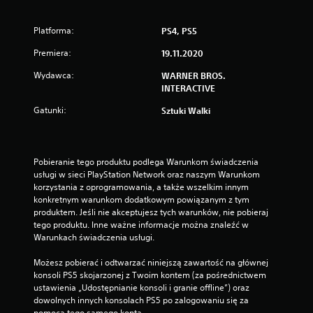
Platforma:
PS4, PS5
Premiera:
19.11.2020
Wydawca:
WARNER BROS.
INTERACTIVE
Gatunki:
Sztuki Walki
Pobieranie tego produktu podlega Warunkom świadczenia 
usługi w sieci PlayStation Network oraz naszym Warunkom 
korzystania z oprogramowania, a także wszelkim innym 
konkretnym warunkom dodatkowym powiązanym z tym 
produktem. Jeśli nie akceptujesz tych warunków, nie pobieraj 
tego produktu. Inne ważne informacje można znaleźć w 
Warunkach świadczenia usługi.
Możesz pobierać i odtwarzać niniejszą zawartość na głównej 
konsoli PS5 skojarzonej z Twoim kontem (za pośrednictwem 
ustawienia „Udostępnianie konsoli i granie offline”) oraz 
dowolnych innych konsolach PS5 po zalogowaniu się za 
pomocą tego samego konta.