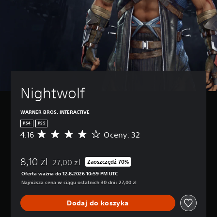
Nightwolf
WARNER BROS. INTERACTIVE
PS4
PS5
4.16
Oceny: 32
Ś
r
e
8,10 zl
d
27,00 zl
Zaoszczędź 70%
Zastosowano zniżkę z oryginalnej ceny wynoszącej 2
n
Oferta ważna do 12.8.2026 10:59 PM UTC
i
Najniższa cena w ciągu ostatnich 30 dni: 27,00 zl
a
o
Dodaj do koszyka
c
e