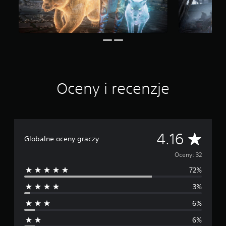
a
w
i
e
3
2
o
c
e
Oceny i recenzje
n
Ś
4.16
Globalne oceny graczy
r
Oceny: 32
72%
e
3%
d
6%
n
6%