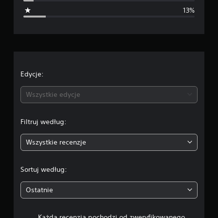
i
13%
a
o
c
e
Edycje:
n
Wszystkie edycje
a
Filtruj według:
:
Wszystkie recenzje
4
.
Sortuj według:
1
Ostatnie
6
Każda recenzja pochodzi od zweryfikowanego