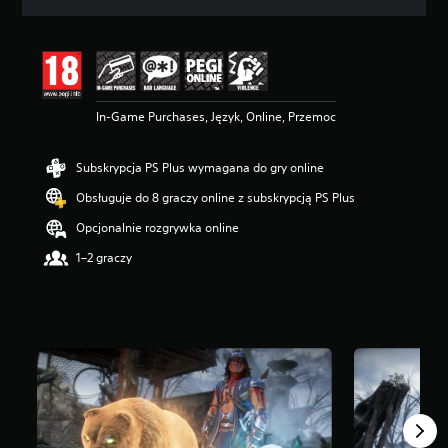
n
a
:
4
.
1
In-Game Purchases, Język, Online, Przemoc
6
/
5
Subskrypcja PS Plus wymagana do gry online
g
w
Obsługuje do 8 graczy online z subskrypcją PS Plus
i
a
Opcjonalnie rozgrywka online
z
1–2 graczy
d
e
k
—
n
a
p
o
d
s
t