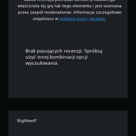
/
właściciela tej gry lub tego elementu i jest oceniana
5
przez zespół moderatorów. Informacje szczegółowe
znajdziesz w
polityce ocen i recenzji
.
g
w
i
Brak pasujących recenzji. Spróbuj
a
użyć innej kombinacji opcji
wyszukiwania.
z
d
e
k
—
Nightwolf
n