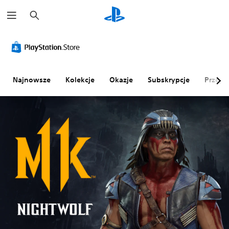
W
y
s
z
u
k
a
j
Najnowsze
Kolekcje
Okazje
Subskrypcje
Przegl