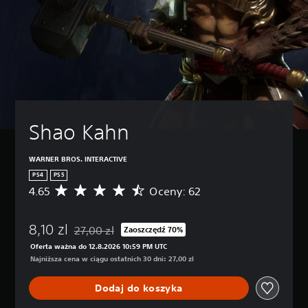
Shao Kahn
WARNER BROS. INTERACTIVE
PS4
PS5
4.65
Oceny: 62
Ś
r
e
8,10 zl
d
27,00 zl
Zaoszczędź 70%
Zastosowano zniżkę z oryginalnej ceny wynoszącej 2
n
Oferta ważna do 12.8.2026 10:59 PM UTC
i
Najniższa cena w ciągu ostatnich 30 dni: 27,00 zl
a
o
Dodaj do koszyka
c
e