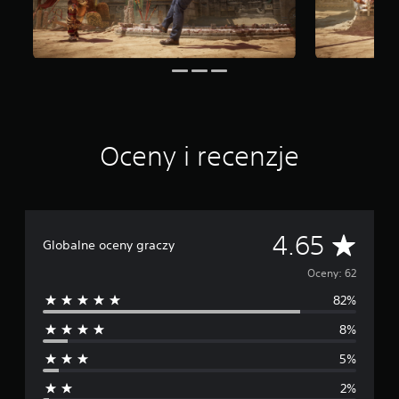
a
w
i
e
6
2
o
c
e
Oceny i recenzje
n
Ś
4.65
Globalne oceny graczy
r
Oceny: 62
82%
e
8%
d
5%
n
2%