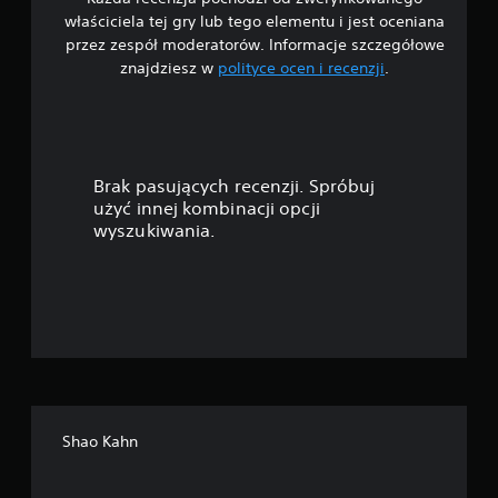
/
właściciela tej gry lub tego elementu i jest oceniana
5
przez zespół moderatorów. Informacje szczegółowe
znajdziesz w
polityce ocen i recenzji
.
g
w
i
Brak pasujących recenzji. Spróbuj
a
użyć innej kombinacji opcji
wyszukiwania.
z
d
e
k
—
Shao Kahn
n