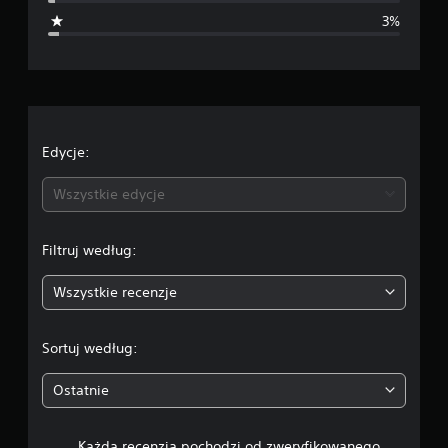
i
3%
a
o
c
e
Edycje:
n
Wszystkie edycje
a
Filtruj według:
:
Wszystkie recenzje
4
.
Sortuj według:
6
Ostatnie
5
Każda recenzja pochodzi od zweryfikowanego