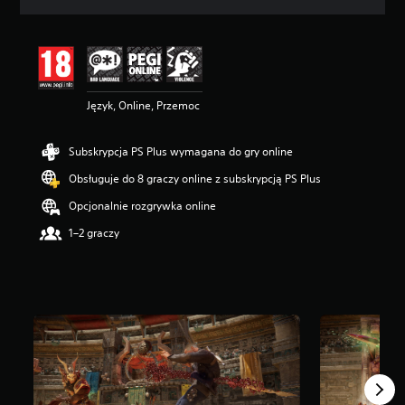
n
a
:
4
.
6
Język, Online, Przemoc
5
/
5
Subskrypcja PS Plus wymagana do gry online
g
w
Obsługuje do 8 graczy online z subskrypcją PS Plus
i
a
Opcjonalnie rozgrywka online
z
1–2 graczy
d
e
k
—
n
a
p
o
d
s
t