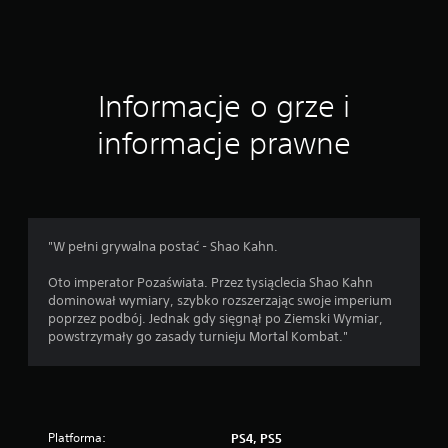
c
e
Informacje o grze i
n
informacje prawne
"W pełni grywalna postać - Shao Kahn.
Oto imperator Pozaświata. Przez tysiąclecia Shao Kahn
dominował wymiary, szybko rozszerzając swoje imperium
poprzez podbój. Jednak gdy sięgnął po Ziemski Wymiar,
powstrzymały go zasady turnieju Mortal Kombat."
Platforma:
PS4, PS5