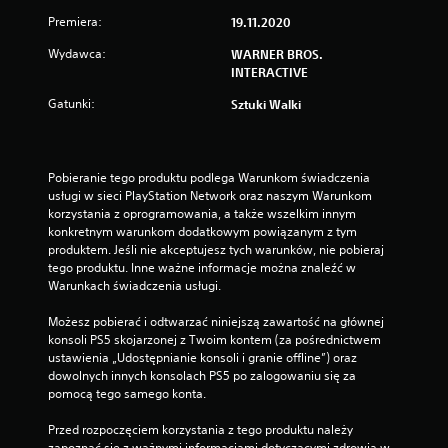
Premiera:
19.11.2020
Wydawca:
WARNER BROS.
INTERACTIVE
Gatunki:
Sztuki Walki
Pobieranie tego produktu podlega Warunkom świadczenia 
usługi w sieci PlayStation Network oraz naszym Warunkom 
korzystania z oprogramowania, a także wszelkim innym 
konkretnym warunkom dodatkowym powiązanym z tym 
produktem. Jeśli nie akceptujesz tych warunków, nie pobieraj 
tego produktu. Inne ważne informacje można znaleźć w 
Warunkach świadczenia usługi.
Możesz pobierać i odtwarzać niniejszą zawartość na głównej 
konsoli PS5 skojarzonej z Twoim kontem (za pośrednictwem 
ustawienia „Udostępnianie konsoli i granie offline”) oraz 
dowolnych innych konsolach PS5 po zalogowaniu się za 
pomocą tego samego konta.
Przed rozpoczęciem korzystania z tego produktu należy 
zapoznać się z ważnymi informacjami dotyczącymi zdrowia w 