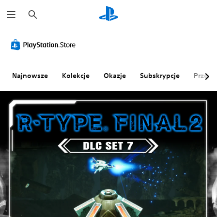
W
y
s
z
u
k
a
j
Najnowsze
Kolekcje
Okazje
Subskrypcje
Przegl