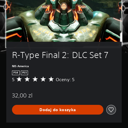
R-Type Final 2: DLC Set 7
NIS America
PS4
PS5
5
Oceny: 5
Ś
r
e
32,00 zl
d
n
i
Dodaj do koszyka
a
o
c
e