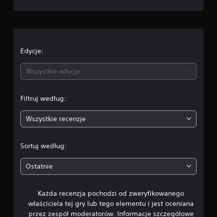
a
o
c
e
Edycje:
n
Wszystkie edycje
a
Filtruj według:
:
Wszystkie recenzje
5
/
Sortuj według:
5
Ostatnie
g
Każda recenzja pochodzi od zweryfikowanego
w
właściciela tej gry lub tego elementu i jest oceniana
i
przez zespół moderatorów. Informacje szczegółowe