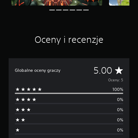
e
5
o
c
e
n
Oceny i recenzje
Ś
5.00
Globalne oceny graczy
r
Oceny: 5
100%
e
0%
d
0%
n
0%
i
0%