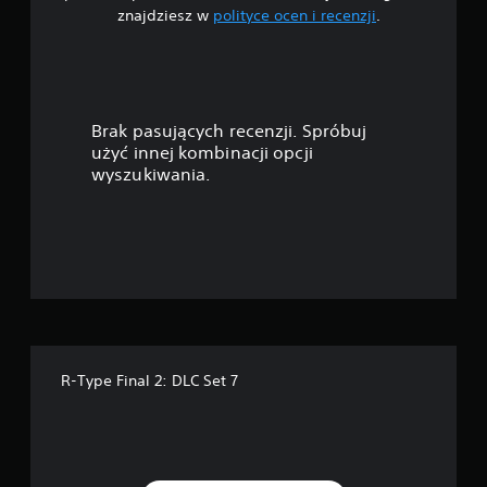
znajdziesz w
polityce ocen i recenzji
.
a
z
d
Brak pasujących recenzji. Spróbuj
e
użyć innej kombinacji opcji
wyszukiwania.
k
—
n
a
p
R-Type Final 2: DLC Set 7
o
d
s