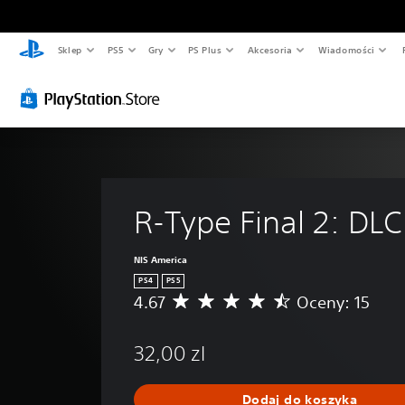
Sklep
PS5
Gry
PS Plus
Akcesoria
Wiadomości
R-Type Final 2: DLC
NIS America
PS4
PS5
4.67
Oceny: 15
Ś
r
e
32,00 zl
d
n
i
Dodaj do koszyka