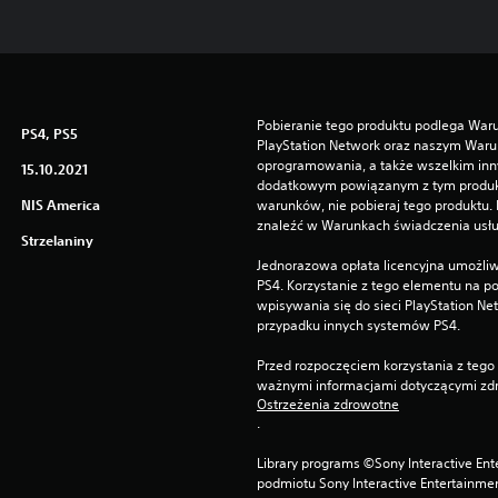
Pobieranie tego produktu podlega Waru
PS4, PS5
PlayStation Network oraz naszym Warun
oprogramowania, a także wszelkim in
15.10.2021
dodatkowym powiązanym z tym produktem
NIS America
warunków, nie pobieraj tego produktu.
znaleźć w Warunkach świadczenia usłu
Strzelaniny
Jednorazowa opłata licencyjna umożliw
PS4. Korzystanie z tego elementu na
wpisywania się do sieci PlayStation Ne
przypadku innych systemów PS4.
Przed rozpoczęciem korzystania z tego 
ważnymi informacjami dotyczącymi zdr
Ostrzeżenia zdrowotne
.
Library programs ©Sony Interactive Ente
podmiotu Sony Interactive Entertainme