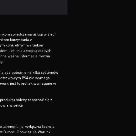
s
t
a
nkom świadczenia usługi w sieci 
w
kom korzystania z 
nym konkretnym warunkom 
i
. Jeśli nie akceptujesz tych 
 Inne ważne informacje można 
gi.
e
iająca pobranie na kilka systemów 
1
 podstawowym PS4 nie wymaga 
twork, jest to jednak wymagane w 
5
produktu należy zapoznać się z 
o
owia w sekcji 
c
e
rtainment Inc. wyłączna licencja 
nt Europe. Obowiązują Warunki 