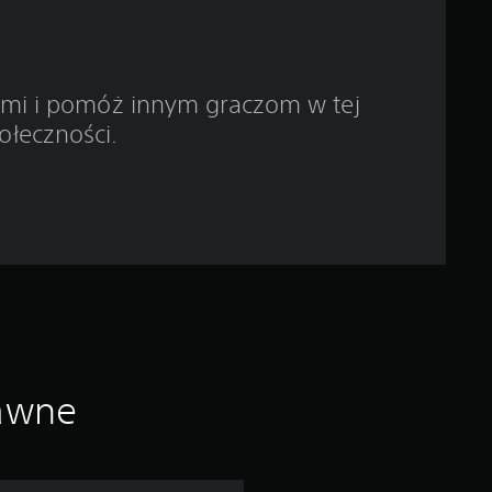
z
d
ami i pomóż innym graczom w tej
e
ołeczności.
k
—
n
a
p
o
rawne
d