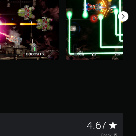
Ś
4.67
Oceny: 15