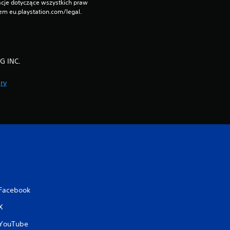
cje dotyczące wszystkich praw 
n
m eu.playstation.com/legal.
G INC.
ry
Facebook
X
YouTube