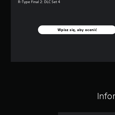
R-Type Final 2: DLC Set 4
Wpisz się, aby ocenić
Info