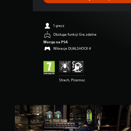
a
o
c
e
n
1 gracz
a
:
Obsługa funkcji Gra zdalna
4
Wersja na PS4
.
Wibracje DUALSHOCK 4
6
7
/
5
g
w
Strach, Przemoc
i
a
z
d
e
k
—
n
a