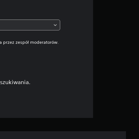
:
4
.
6
na przez zespół moderatorów.
7
/
5
yszukiwania.
g
w
i
a