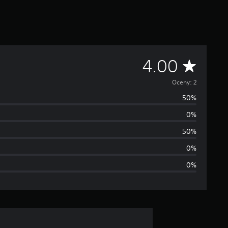
Ś
4.00
r
Oceny: 2
50%
e
0%
d
50%
n
0%
0%
i
a
o