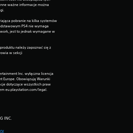
n
 Inne ważne informacje można 
gi.
iająca pobranie na kilka systemów 
 podstawowym PS4 nie wymaga 
twork, jest to jednak wymagane w 
produktu należy zapoznać się z 
owia w sekcji 
rtainment Inc. wyłączna licencja 
nt Europe. Obowiązują Warunki 
cje dotyczące wszystkich praw 
m eu.playstation.com/legal.
G INC.
ry