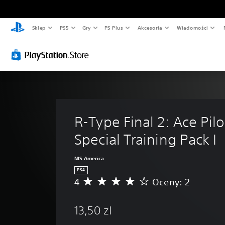
Sklep
PS5
Gry
PS Plus
Akcesoria
Wiadomości
R-Type Final 2: Ace Pilo
Special Training Pack I
NIS America
PS4
4
Oceny: 2
Ś
r
e
13,50 zl
d
n