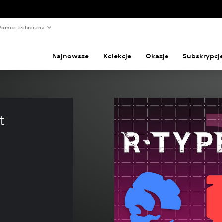
Pomoc techniczna
Najnowsze
Kolekcje
Okazje
Subskrypcj
t 