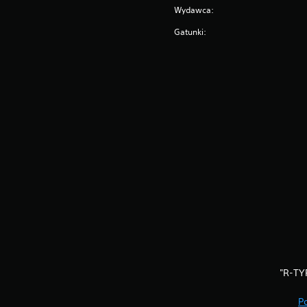
Wydawca:
Gatunki:
"R-TY
P