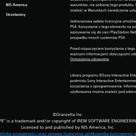
NIS America
warunków, nie pobieraj tego produktu.
znaleźć w Warunkach świadczenia usłu
Strzelaniny
Jednorazowa opłata licencyjna umożliw
PS4. Korzystanie z tego elementu na
wpisywania się do sieci PlayStation Ne
przypadku innych systemów PS4.
Przed rozpoczęciem korzystania z tego 
ważnymi informacjami dotyczącymi zdr
Ostrzeżenia zdrowotne
.
Library programs ©Sony Interactive Ente
podmiotu Sony Interactive Entertainme
korzystania z oprogramowania. Informa
użytkowania można znaleźć pod adrese
©Granzella Inc.
PE" is a trademark and/or copyright of IREM SOFTWARE ENGINEERIN
Licensed to and published by NIS America, Inc.
olityka prywatności oraz umowa licencyjna użytkownika końcowego g