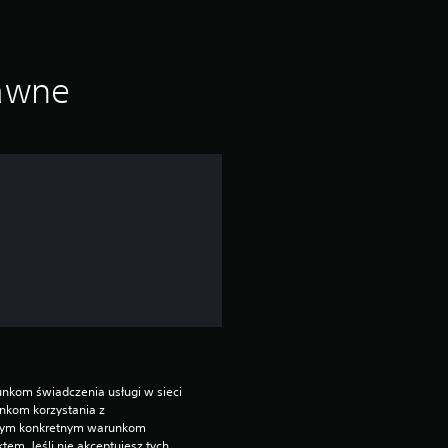
d
s
t
rawne
a
w
i
e
2
o
c
nkom świadczenia usługi w sieci 
kom korzystania z 
e
nym konkretnym warunkom 
. Jeśli nie akceptujesz tych 