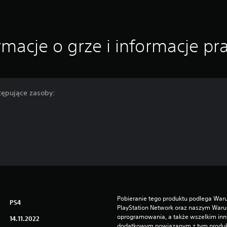
rmacje o grze i informacje p
stępujące zasoby:
Pobieranie tego produktu podlega Waru
PS4
PlayStation Network oraz naszym Warun
oprogramowania, a także wszelkim in
14.11.2022
dodatkowym powiązanym z tym produktem