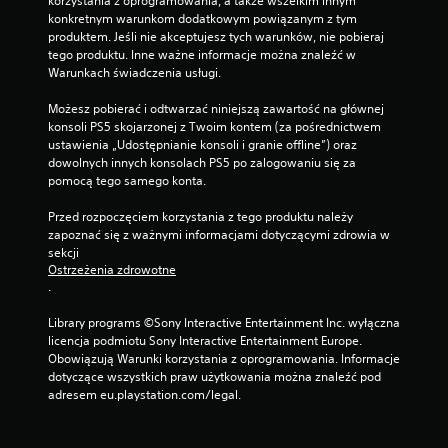
korzystania z oprogramowania, a także wszelkim innym 
konkretnym warunkom dodatkowym powiązanym z tym 
produktem. Jeśli nie akceptujesz tych warunków, nie pobieraj 
tego produktu. Inne ważne informacje można znaleźć w 
Warunkach świadczenia usługi.
Możesz pobierać i odtwarzać niniejszą zawartość na głównej 
konsoli PS5 skojarzonej z Twoim kontem (za pośrednictwem 
ustawienia „Udostępnianie konsoli i granie offline”) oraz 
dowolnych innych konsolach PS5 po zalogowaniu się za 
pomocą tego samego konta.
Przed rozpoczęciem korzystania z tego produktu należy 
zapoznać się z ważnymi informacjami dotyczącymi zdrowia w 
sekcji 
Ostrzeżenia zdrowotne
.
Library programs ©Sony Interactive Entertainment Inc. wyłączna 
licencja podmiotu Sony Interactive Entertainment Europe. 
Obowiązują Warunki korzystania z oprogramowania. Informacje 
dotyczące wszystkich praw użytkowania można znaleźć pod 
adresem eu.playstation.com/legal.