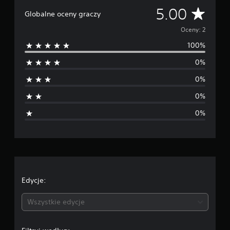
Ś
i
5.00
Globalne oceny graczy
e
r
2
Oceny: 2
o
100%
c
e
e
0%
n
d
0%
n
0%
i
0%
a
o
c
e
Edycje:
n
Wszystkie edycje
a