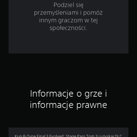
2
Podziel się
przemyśleniami i pomóż
o
innym graczom w tej
c
społeczności.
e
n
Informacje o grze i
informacje prawne
Kup R-Type Final 3 Evolved: Stage Pass Tom 3 i uzyskaj DLC