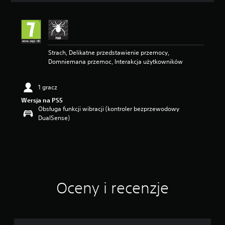
e
n
a
:
5
Strach, Delikatne przedstawienie przemocy,
/
Domniemana przemoc, Interakcja użytkowników
5
g
w
1 gracz
i
a
Wersja na PS5
z
Obsługa funkcji wibracji (kontroler bezprzewodowy
d
DualSense)
e
k
—
n
a
p
o
Oceny i recenzje
d
s
t
a
w