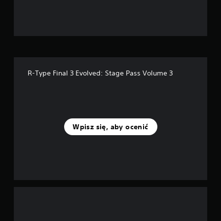
—
n
a
p
R-Type Final 3 Evolved: Stage Pass Volume 3
o
d
s
Wpisz się, aby ocenić
t
a
w
i
e