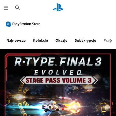
W
y
s
z
u
k
a
j
Najnowsze
Kolekcje
Okazje
Subskrypcje
Przegl