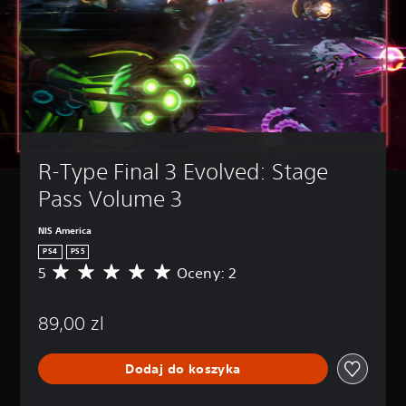
R-Type Final 3 Evolved: Stage 
Pass Volume 3
NIS America
PS4
PS5
5
Oceny: 2
Ś
r
e
89,00 zl
d
n
i
Dodaj do koszyka
a
o
c