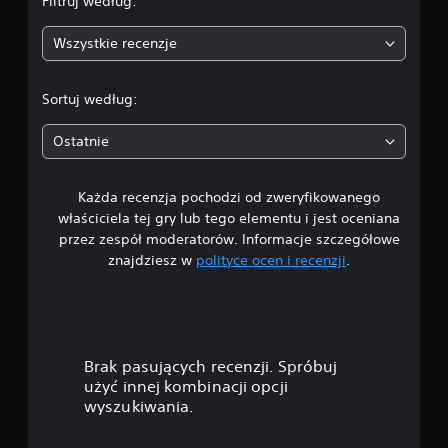
Filtruj według:
:
Wszystkie recenzje
5
/
Sortuj według:
5
Ostatnie
g
Każda recenzja pochodzi od zweryfikowanego
w
właściciela tej gry lub tego elementu i jest oceniana
i
przez zespół moderatorów. Informacje szczegółowe
znajdziesz w
polityce ocen i recenzji
.
a
z
d
Brak pasujących recenzji. Spróbuj
e
użyć innej kombinacji opcji
wyszukiwania.
k