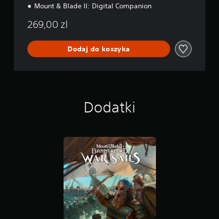
o
Mount & Blade II: Digital Companion
n
269,00 zl
Dodaj do koszyka
Dodatki