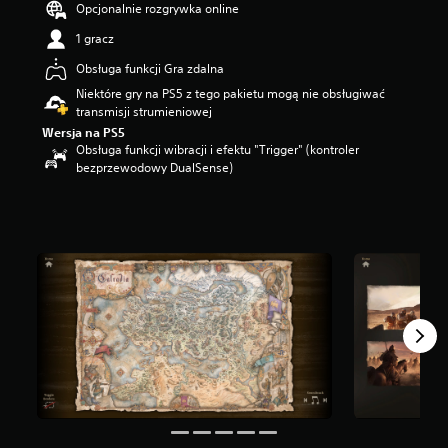
Opcjonalnie rozgrywka online
g
w
1 gracz
i
Obsługa funkcji Gra zdalna
a
z
Niektóre gry na PS5 z tego pakietu mogą nie obsługiwać
d
transmisji strumieniowej
e
Wersja na PS5
k
Obsługa funkcji wibracji i efektu "Trigger" (kontroler
—
bezprzewodowy DualSense)
n
a
p
o
d
s
t
a
w
i
e
1
4
t
y