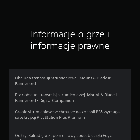
4
5
5
Informacje o grze i
o
informacje prawne
c
e
n
Obsługa transmisji strumieniowej: Mount & Blade II:
Bannerlord
Brak obsługi transmisji strumieniowej: Mount & Blade II:
Bannerlord - Digital Companion
Granie strumieniowe w chmurze na konsoli PS5 wymaga
subskrypcji PlayStation Plus Premium
Odkryj Kalradię w zupełnie nowy sposób dzięki Edycji