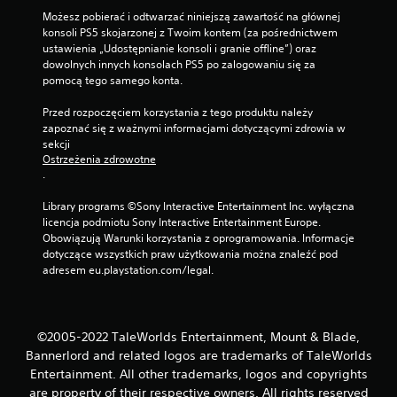
Możesz pobierać i odtwarzać niniejszą zawartość na głównej 
konsoli PS5 skojarzonej z Twoim kontem (za pośrednictwem 
ustawienia „Udostępnianie konsoli i granie offline”) oraz 
dowolnych innych konsolach PS5 po zalogowaniu się za 
pomocą tego samego konta.
Przed rozpoczęciem korzystania z tego produktu należy 
zapoznać się z ważnymi informacjami dotyczącymi zdrowia w 
sekcji 
Ostrzeżenia zdrowotne
.
Library programs ©Sony Interactive Entertainment Inc. wyłączna 
licencja podmiotu Sony Interactive Entertainment Europe. 
Obowiązują Warunki korzystania z oprogramowania. Informacje 
dotyczące wszystkich praw użytkowania można znaleźć pod 
adresem eu.playstation.com/legal.
©2005-2022 TaleWorlds Entertainment, Mount & Blade,
Bannerlord and related logos are trademarks of TaleWorlds
Entertainment. All other trademarks, logos and copyrights
are property of their respective owners. All rights reserved