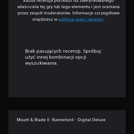
Każda recenzja pochodzi od zweryfikowanego
/
właściciela tej gry lub tego elementu i jest oceniana
5
przez zespół moderatorów. Informacje szczegółowe
znajdziesz w
polityce ocen i recenzji
.
g
w
i
Brak pasujących recenzji. Spróbuj
a
użyć innej kombinacji opcji
wyszukiwania.
z
d
e
k
—
Mount & Blade II: Bannerlord - Digital Deluxe
n