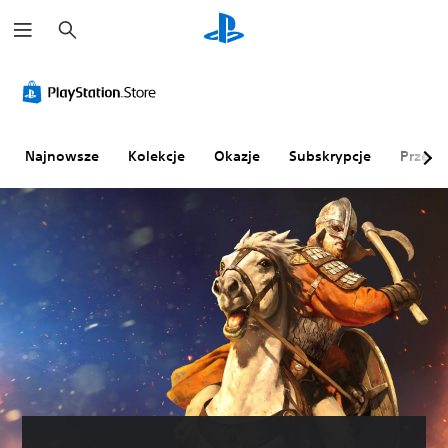
W
y
s
z
u
k
a
j
Najnowsze
Kolekcje
Okazje
Subskrypcje
Przegl