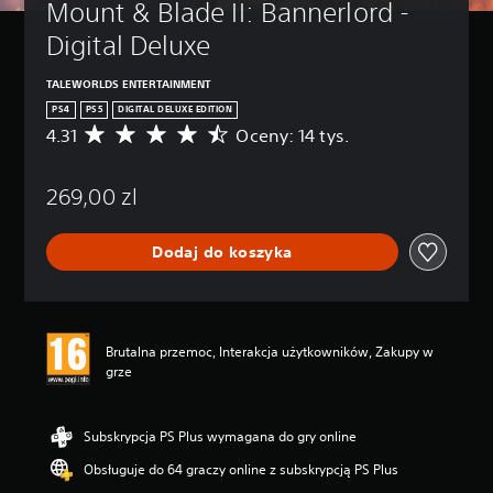
Mount & Blade II: Bannerlord - 
Digital Deluxe
TALEWORLDS ENTERTAINMENT
PS4
PS5
DIGITAL DELUXE EDITION
4.31
Oceny: 14 tys.
Ś
r
e
269,00 zl
d
n
i
Dodaj do koszyka
a
o
c
e
n
Brutalna przemoc, Interakcja użytkowników, Zakupy w
a
grze
:
4
.
3
Subskrypcja PS Plus wymagana do gry online
1
Obsługuje do 64 graczy online z subskrypcją PS Plus
/
5