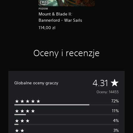
PS5
POZIOM
Mount & Blade II:
Bannerlord - War Sails
114,00 zl
Oceny i recenzje
Ś
4.31
Globalne oceny graczy
r
Oceny: 14455
72%
e
11%
d
4%
n
3%