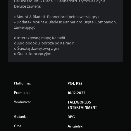
Deluxe Mount & Blade II: Bannerlord. Cyfrowa Edycja
Deluxe zawiera:
• Mount & Blade II: Bannerlord (pełna wersja gry)
• Dodatek Mount & Blade II: Bannerlord Digital Companion,
zawierający:
o Interaktywną mapę Kalradii
o Audiobook „Podróże po Kalradii”
o Ścieżkę dźwiękową z gry
o Grafiki koncepcyjne
Platforma:
PS4, PS5
Premiera:
16.12.2022
Wydawca:
TALEWORLDS
ENTERTAINMENT
Gatunki:
RPG
Głos:
Angielski