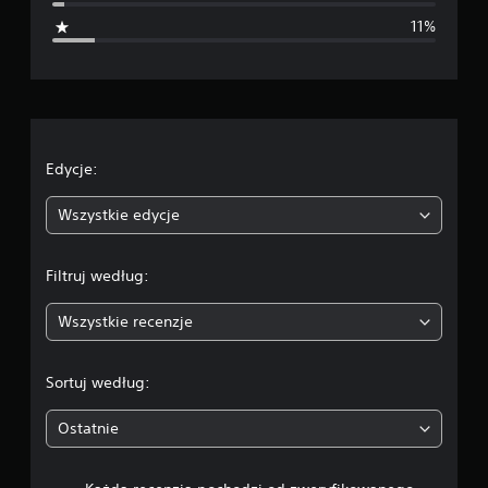
i
11%
a
o
c
e
Edycje:
n
Wszystkie edycje
a
Filtruj według:
:
Wszystkie recenzje
4
.
Sortuj według:
3
Ostatnie
1