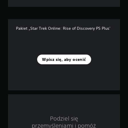
e
k
—
Pakiet „Star Trek Online: Rise of Discovery PS Plus'
n
a
p
Wpisz się, aby ocenić
o
d
s
t
a
w
Podziel się
przemyśleniami i pomóż