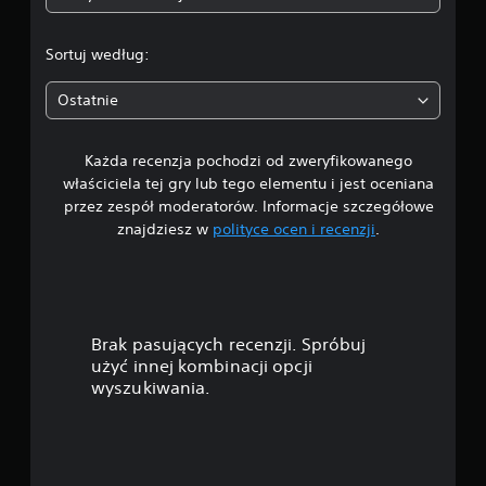
4
.
Sortuj według:
3
Ostatnie
5
Każda recenzja pochodzi od zweryfikowanego
/
właściciela tej gry lub tego elementu i jest oceniana
5
przez zespół moderatorów. Informacje szczegółowe
znajdziesz w
polityce ocen i recenzji
.
g
w
i
Brak pasujących recenzji. Spróbuj
a
użyć innej kombinacji opcji
wyszukiwania.
z
d