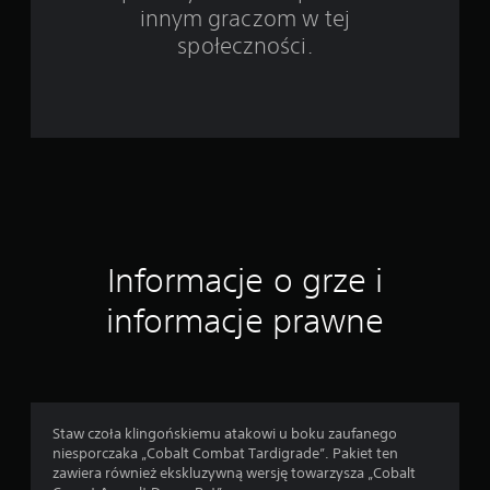
i
innym graczom w tej
e
społeczności.
5
6
3
o
c
Informacje o grze i
e
informacje prawne
n
Staw czoła klingońskiemu atakowi u boku zaufanego
niesporczaka „Cobalt Combat Tardigrade”. Pakiet ten
zawiera również ekskluzywną wersję towarzysza „Cobalt