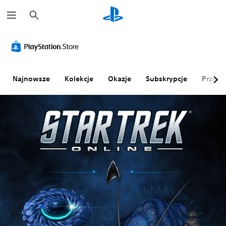
W
y
s
z
u
k
a
j
Najnowsze
Kolekcje
Okazje
Subskrypcje
Przegl