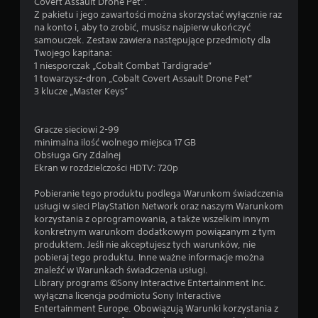
Covert Assault Drone Pet”.
Z pakietu i jego zawartości można skorzystać wyłącznie raz
na konto i, aby to zrobić, musisz najpierw ukończyć
samouczek. Zestaw zawiera następujące przedmioty dla
Twojego kapitana:
1 niesporczak „Cobalt Combat Tardigrade”
1 towarzysz-dron „Cobalt Covert Assault Drone Pet”
3 klucze „Master Keys”
Gracze sieciowi 2-99
minimalna ilość wolnego miejsca 17 GB
Obsługa Gry Zdalnej
Ekran w rozdzielczości HDTV: 720p
Pobieranie tego produktu podlega Warunkom świadczenia
usługi w sieci PlayStation Network oraz naszym Warunkom
korzystania z oprogramowania, a także wszelkim innym
konkretnym warunkom dodatkowym powiązanym z tym
produktem. Jeśli nie akceptujesz tych warunków, nie
pobieraj tego produktu. Inne ważne informacje można
znaleźć w Warunkach świadczenia usługi.
Library programs ©Sony Interactive Entertainment Inc.
wyłączna licencja podmiotu Sony Interactive
Entertainment Europe. Obowiązują Warunki korzystania z