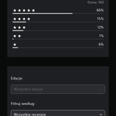
r
Oceny: 563
a
w
66%
e
i
e
15%
d
5
6
12%
n
3
o
1%
i
c
6%
e
a
n
o
c
e
Edycje:
n
Wszystkie edycje
a
Filtruj według:
:
Wszystkie recenzje