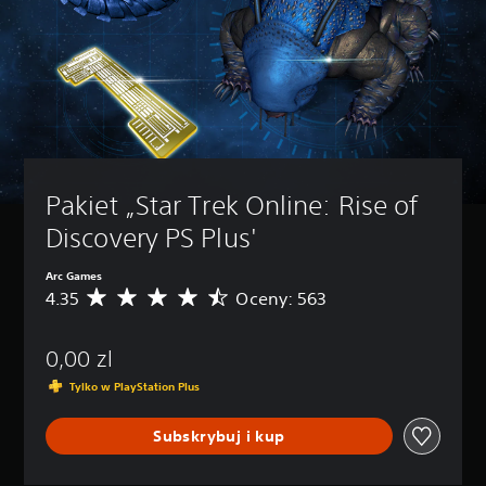
Pakiet „Star Trek Online: Rise of 
Discovery PS Plus'
Arc Games
4.35
Oceny: 563
Ś
r
e
0,00 zl
d
n
Tylko w PlayStation Plus
i
a
Subskrybuj i kup
o
c
e