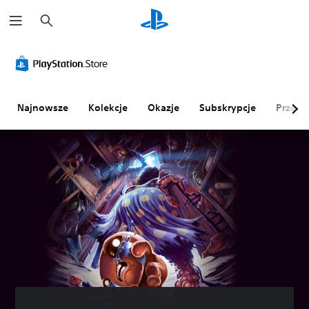
W
y
s
z
u
k
a
j
Najnowsze
Kolekcje
Okazje
Subskrypcje
Przegl