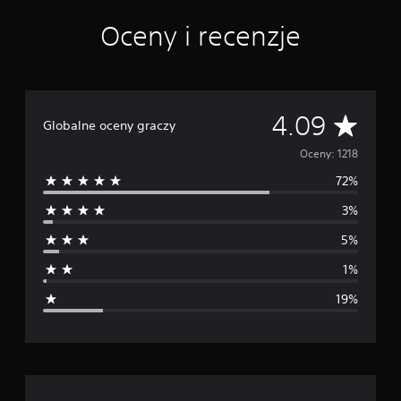
y
Oceny i recenzje
s
.
o
c
e
n
Ś
4.09
Globalne oceny graczy
r
Oceny: 1218
72%
e
3%
d
5%
n
1%
i
19%
a
o
c