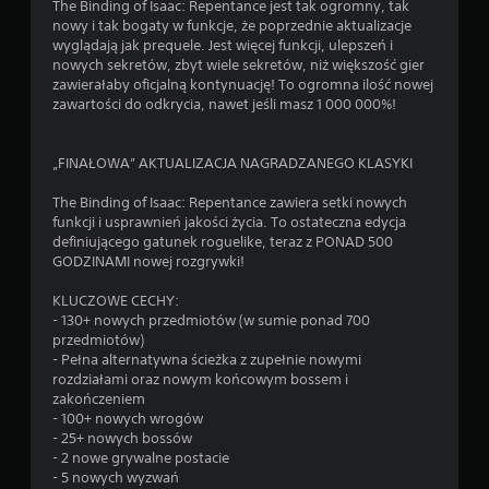
The Binding of Isaac: Repentance jest tak ogromny, tak
nowy i tak bogaty w funkcje, że poprzednie aktualizacje
wyglądają jak prequele. Jest więcej funkcji, ulepszeń i
nowych sekretów, zbyt wiele sekretów, niż większość gier
zawierałaby oficjalną kontynuację! To ogromna ilość nowej
zawartości do odkrycia, nawet jeśli masz 1 000 000%!
„FINAŁOWA” AKTUALIZACJA NAGRADZANEGO KLASYKI
The Binding of Isaac: Repentance zawiera setki nowych
funkcji i usprawnień jakości życia. To ostateczna edycja
definiującego gatunek roguelike, teraz z PONAD 500
GODZINAMI nowej rozgrywki!
KLUCZOWE CECHY:
- 130+ nowych przedmiotów (w sumie ponad 700
przedmiotów)
- Pełna alternatywna ścieżka z zupełnie nowymi
rozdziałami oraz nowym końcowym bossem i
zakończeniem
- 100+ nowych wrogów
- 25+ nowych bossów
- 2 nowe grywalne postacie
- 5 nowych wyzwań