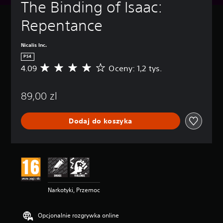
The Binding of Isaac: 
Repentance
Nicalis Inc.
PS4
4.09
Oceny: 1,2 tys.
Ś
r
e
89,00 zl
d
n
i
Dodaj do koszyka
a
o
c
e
n
a
:
4
Narkotyki, Przemoc
.
0
9
Opcjonalnie rozgrywka online
/