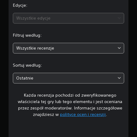
e
Edycje:
n
Wszystkie edycje
a
Filtruj według:
:
Wszystkie recenzje
4
.
Sortuj według:
0
Ostatnie
9
Każda recenzja pochodzi od zweryfikowanego
/
właściciela tej gry lub tego elementu i jest oceniana
5
przez zespół moderatorów. Informacje szczegółowe
znajdziesz w
polityce ocen i recenzji
.
g
w