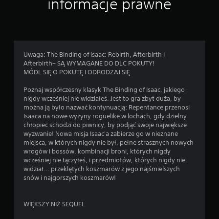
informacje prawne
e
n
Uwaga: The Binding of Isaac: Rebirth, Afterbirth I
Afterbirth+ SĄ WYMAGANE DO DLC POKUTY!
MÓDL SIĘ O POKUTĘ I ODRODZAJ SIĘ
Poznaj współczesny klasyk The Binding of Isaac, jakiego
nigdy wcześniej nie widziałeś. Jest to gra zbyt duża, by
można ją było nazwać kontynuacją: Repentance przenosi
Isaaca na nowe wyżyny roguelike w lochach, gdy dzielny
chłopiec schodzi do piwnicy, by podjąć swoje największe
wyzwanie! Nowa misja Isaac'a zabierze go w nieznane
miejsca, w których nigdy nie był, pełne strasznych nowych
wrogów i bossów, kombinacji broni, których nigdy
wcześniej nie łączyłeś, i przedmiotów, których nigdy nie
widział... przeklętych koszmarów z jego najśmielszych
snów i najgorszych koszmarów!
WIĘKSZY NIŻ SEQUEL