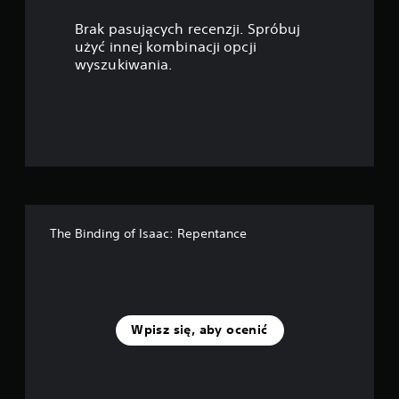
i
Brak pasujących recenzji. Spróbuj
a
użyć innej kombinacji opcji
wyszukiwania.
z
d
e
k
—
The Binding of Isaac: Repentance
n
a
p
Wpisz się, aby ocenić
o
d