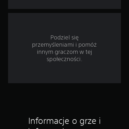
s
t
a
w
Podziel się
przemyśleniami i pomóż
i
innym graczom w tej
e
społeczności.
1
2
1
8
o
Informacje o grze i
c