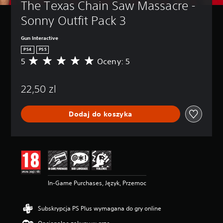
The Texas Chain Saw Massacre - 
Sonny Outfit Pack 3
Gun Interactive
PS4
PS5
5
Oceny: 5
Ś
r
e
22,50 zl
d
n
i
Dodaj do koszyka
a
o
c
e
n
a
:
5
In-Game Purchases, Język, Przemoc
/
5
g
Subskrypcja PS Plus wymagana do gry online
w
i