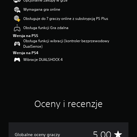
Opcjonalne zakupy w grze
a
Wymagana gra online
z
d
Obsługuje do 7 graczy online z subskrypcją PS Plus
e
k
Obsługa funkcji Gra zdalna
—
Wersja na PS5
n
Obsługa funkcji wibracji (kontroler bezprzewodowy
a
DualSense)
p
Wersja na PS4
o
Wibracje DUALSHOCK 4
d
s
t
a
w
i
e
5
Oceny i recenzje
o
c
e
n
Ś
5.00
Globalne oceny graczy