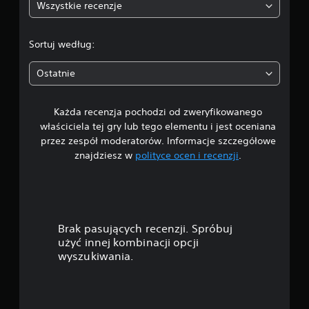
Wszystkie recenzje
5
/
Sortuj według:
5
Ostatnie
g
Każda recenzja pochodzi od zweryfikowanego
w
właściciela tej gry lub tego elementu i jest oceniana
i
przez zespół moderatorów. Informacje szczegółowe
znajdziesz w
polityce ocen i recenzji
.
a
z
d
Brak pasujących recenzji. Spróbuj
e
użyć innej kombinacji opcji
wyszukiwania.
k
—