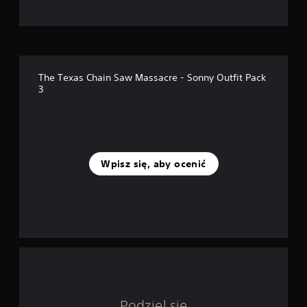
n
a
p
The Texas Chain Saw Massacre - Sonny Outfit Pack
o
3
d
s
t
Wpisz się, aby ocenić
a
w
i
e
5
Podziel się