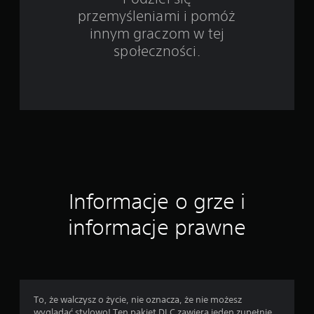
o
przemyśleniami i pomóż
c
innym graczom w tej
społeczności.
e
n
Informacje o grze i
informacje prawne
To, że walczysz o życie, nie oznacza, że ​​nie możesz
wyglądać stylowo! Ten pakiet DLC zawiera jeden zupełnie