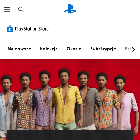
W
y
s
z
u
k
a
j
Najnowsze
Kolekcje
Okazje
Subskrypcje
Przegl