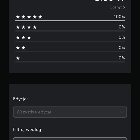
r
Oceny: 5
100%
e
0%
d
0%
n
0%
i
0%
a
o
c
e
Edycje:
n
Wszystkie edycje
a
Filtruj według:
: