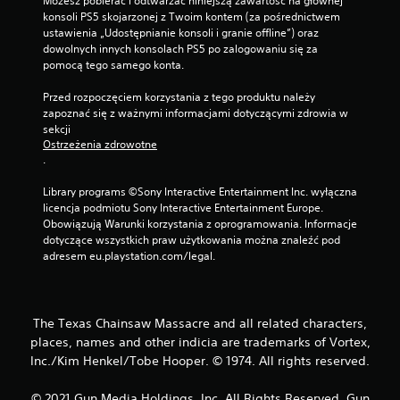
Możesz pobierać i odtwarzać niniejszą zawartość na głównej 
konsoli PS5 skojarzonej z Twoim kontem (za pośrednictwem 
ustawienia „Udostępnianie konsoli i granie offline”) oraz 
dowolnych innych konsolach PS5 po zalogowaniu się za 
pomocą tego samego konta.
Przed rozpoczęciem korzystania z tego produktu należy 
zapoznać się z ważnymi informacjami dotyczącymi zdrowia w 
sekcji 
Ostrzeżenia zdrowotne
.
Library programs ©Sony Interactive Entertainment Inc. wyłączna 
licencja podmiotu Sony Interactive Entertainment Europe. 
Obowiązują Warunki korzystania z oprogramowania. Informacje 
dotyczące wszystkich praw użytkowania można znaleźć pod 
adresem eu.playstation.com/legal.
The Texas Chainsaw Massacre and all related characters,
places, names and other indicia are trademarks of Vortex,
Inc./Kim Henkel/Tobe Hooper. © 1974. All rights reserved.
© 2021 Gun Media Holdings, Inc. All Rights Reserved. Gun