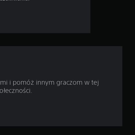
5
g
w
i
a
z
d
ami i pomóż innym graczom w tej
e
ołeczności.
k
—
n