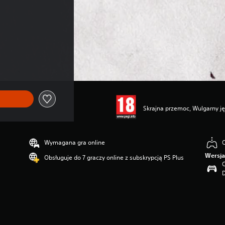
Skrajna przemoc, Wulgarny ję
Wymagana gra online
O
Wersja
Obsługuje do 7 graczy online z subskrypcją PS Plus
O