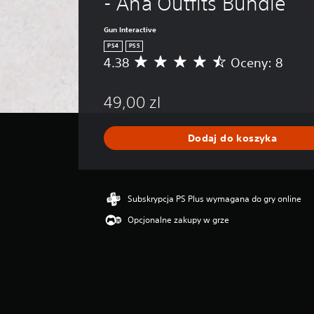
- Ana Outfits Bundle
Gun Interactive
PS4
PS5
4.38
Oceny: 8
Ś
r
e
49,00 zl
d
n
i
Dodaj do koszyka
a
o
c
e
n
Subskrypcja PS Plus wymagana do gry online
a
Opcjonalne zakupy w grze
:
4
.
3
8
/
5