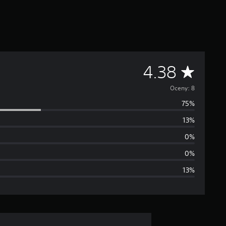
Ś
4.38
r
Oceny: 8
75%
e
13%
d
0%
n
0%
13%
i
a
o