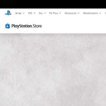
Sklep
PS5
Gry
PS Plus
Akcesoria
Wiadomości