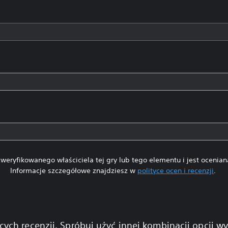
weryfikowanego właściciela tej gry lub tego elementu i jest ocenia
Informacje szczegółowe znajdziesz w
polityce ocen i recenzji
.
cych recenzji. Spróbuj użyć innej kombinacji opcji w