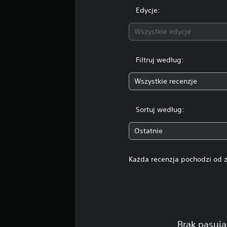
n
Edycje:
Wszystkie edycje
Filtruj według:
Wszystkie recenzje
Sortuj według:
Ostatnie
Każda recenzja pochodzi od z
Brak pasują