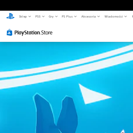
Sklep
PS5
Gry
PS Plus
Akcesoria
Wiadomości