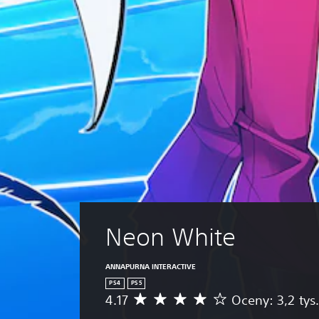
Neon White
ANNAPURNA INTERACTIVE
PS4
PS5
4.17
Oceny: 3,2 tys
Ś
r