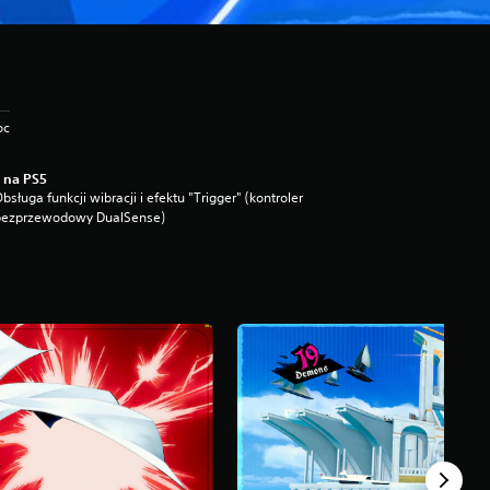
oc
 na PS5
bsługa funkcji wibracji i efektu "Trigger" (kontroler
bezprzewodowy DualSense)