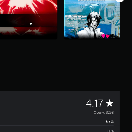
Ś
4.17
r
Oceny: 3298
67%
e
11%