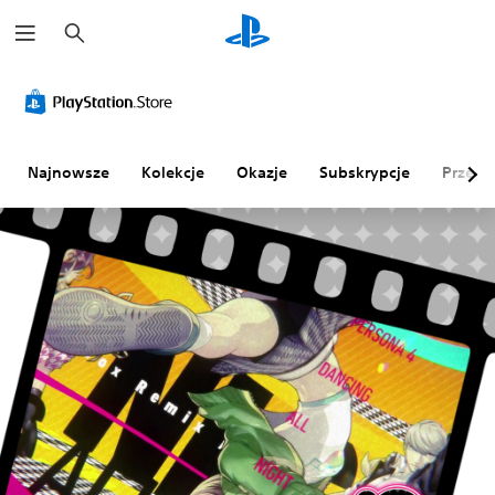
W
y
s
z
u
k
a
j
Najnowsze
Kolekcje
Okazje
Subskrypcje
Przegl