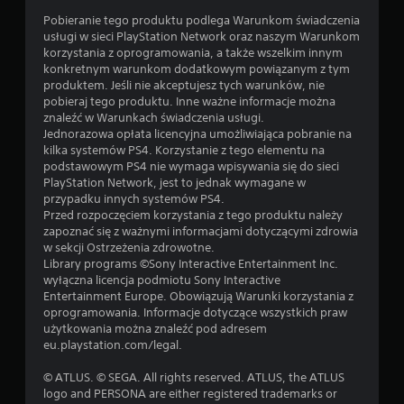
Pobieranie tego produktu podlega Warunkom świadczenia
usługi w sieci PlayStation Network oraz naszym Warunkom
korzystania z oprogramowania, a także wszelkim innym
konkretnym warunkom dodatkowym powiązanym z tym
produktem. Jeśli nie akceptujesz tych warunków, nie
pobieraj tego produktu. Inne ważne informacje można
znaleźć w Warunkach świadczenia usługi.
Jednorazowa opłata licencyjna umożliwiająca pobranie na
kilka systemów PS4. Korzystanie z tego elementu na
podstawowym PS4 nie wymaga wpisywania się do sieci
PlayStation Network, jest to jednak wymagane w
przypadku innych systemów PS4.
Przed rozpoczęciem korzystania z tego produktu należy
zapoznać się z ważnymi informacjami dotyczącymi zdrowia
w sekcji Ostrzeżenia zdrowotne.
Library programs ©Sony Interactive Entertainment Inc.
wyłączna licencja podmiotu Sony Interactive
Entertainment Europe. Obowiązują Warunki korzystania z
oprogramowania. Informacje dotyczące wszystkich praw
użytkowania można znaleźć pod adresem
eu.playstation.com/legal.
© ATLUS. © SEGA. All rights reserved. ATLUS, the ATLUS
logo and PERSONA are either registered trademarks or