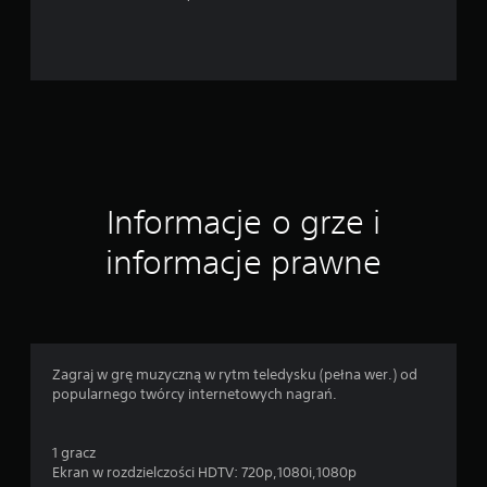
e
n
Informacje o grze i
informacje prawne
Zagraj w grę muzyczną w rytm teledysku (pełna wer.) od
popularnego twórcy internetowych nagrań.
1 gracz
Ekran w rozdzielczości HDTV: 720p,1080i,1080p