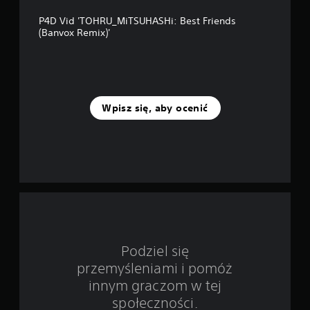
p
P4D Vid 'TOHRU_MiTSUHASHi: Best Friends
o
(Banvox Remix)'
d
s
t
Wpisz się, aby ocenić
a
w
i
e
1
Podziel się
o
przemyśleniami i pomóż
c
innym graczom w tej
społeczności.