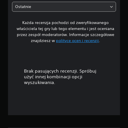
5
Ostatnie
g
Każda recenzja pochodzi od zweryfikowanego
w
właściciela tej gry lub tego elementu i jest oceniana
i
przez zespół moderatorów. Informacje szczegółowe
znajdziesz w
polityce ocen i recenzji
.
a
z
d
Brak pasujących recenzji. Spróbuj
e
użyć innej kombinacji opcji
wyszukiwania.
k
—
n
a