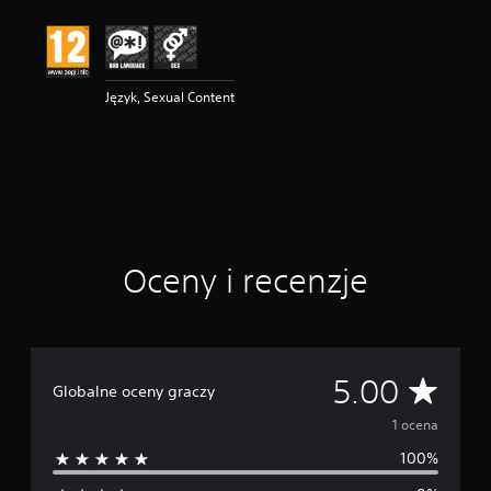
e
n
a
:
5
Język, Sexual Content
/
5
g
w
i
a
z
d
Oceny i recenzje
e
k
—
n
a
p
Ś
5.00
Globalne oceny graczy
o
d
r
1 ocena
s
t
100%
e
a
w