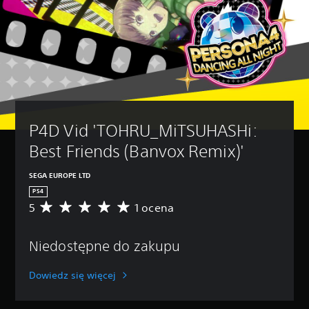
P4D Vid 'TOHRU_MiTSUHASHi: 
Best Friends (Banvox Remix)'
SEGA EUROPE LTD
PS4
5
1 ocena
Ś
r
e
Niedostępne do zakupu
d
n
i
Dowiedz się więcej
a
o
c