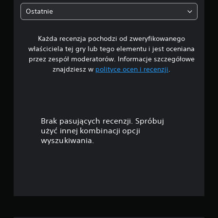
5
Ostatnie
g
Każda recenzja pochodzi od zweryfikowanego
w
właściciela tej gry lub tego elementu i jest oceniana
i
przez zespół moderatorów. Informacje szczegółowe
znajdziesz w
polityce ocen i recenzji
.
a
z
d
Brak pasujących recenzji. Spróbuj
e
użyć innej kombinacji opcji
wyszukiwania.
k
—
n
a