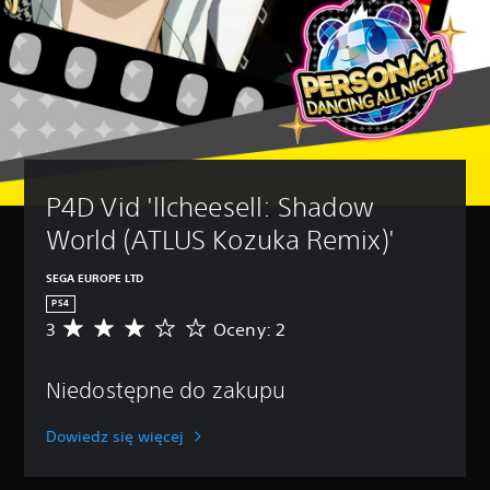
P4D Vid 'llcheesell: Shadow 
World (ATLUS Kozuka Remix)'
SEGA EUROPE LTD
PS4
3
Oceny: 2
Ś
r
e
Niedostępne do zakupu
d
n
i
Dowiedz się więcej
a
o
c