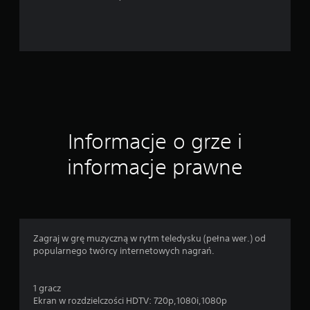
e
n
Informacje o grze i
informacje prawne
Zagraj w grę muzyczną w rytm teledysku (pełna wer.) od
popularnego twórcy internetowych nagrań.
1 gracz
Ekran w rozdzielczości HDTV: 720p,1080i,1080p