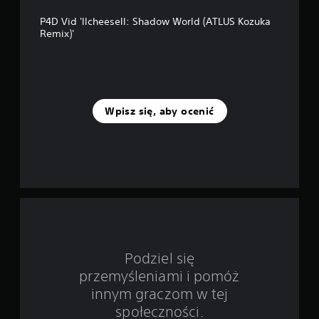
p
P4D Vid 'llcheesell: Shadow World (ATLUS Kozuka
o
Remix)'
d
s
t
Wpisz się, aby ocenić
a
w
i
e
2
Podziel się
o
przemyśleniami i pomóż
c
innym graczom w tej
społeczności.