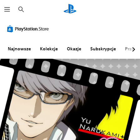
W
y
s
z
u
k
a
j
Najnowsze
Kolekcje
Okazje
Subskrypcje
Przegl