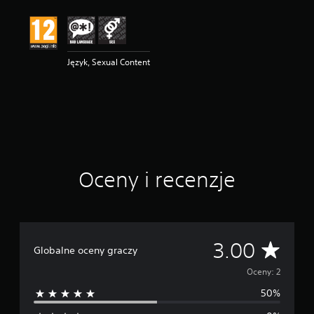
e
n
a
:
3
Język, Sexual Content
/
5
g
w
i
a
z
d
Oceny i recenzje
e
k
—
n
a
p
Ś
3.00
Globalne oceny graczy
o
d
r
Oceny: 2
s
t
50%
e
a
w