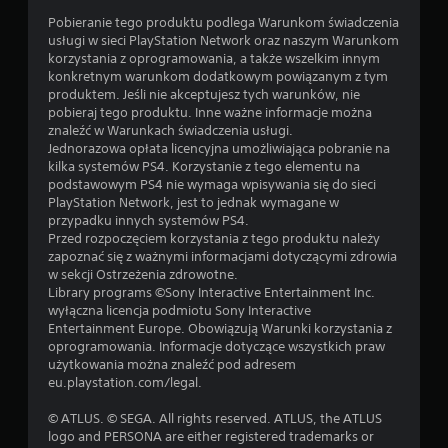
Pobieranie tego produktu podlega Warunkom świadczenia
usługi w sieci PlayStation Network oraz naszym Warunkom
korzystania z oprogramowania, a także wszelkim innym
konkretnym warunkom dodatkowym powiązanym z tym
produktem. Jeśli nie akceptujesz tych warunków, nie
pobieraj tego produktu. Inne ważne informacje można
znaleźć w Warunkach świadczenia usługi.
Jednorazowa opłata licencyjna umożliwiająca pobranie na
kilka systemów PS4. Korzystanie z tego elementu na
podstawowym PS4 nie wymaga wpisywania się do sieci
PlayStation Network, jest to jednak wymagane w
przypadku innych systemów PS4.
Przed rozpoczęciem korzystania z tego produktu należy
zapoznać się z ważnymi informacjami dotyczącymi zdrowia
w sekcji Ostrzeżenia zdrowotne.
Library programs ©Sony Interactive Entertainment Inc.
wyłączna licencja podmiotu Sony Interactive
Entertainment Europe. Obowiązują Warunki korzystania z
oprogramowania. Informacje dotyczące wszystkich praw
użytkowania można znaleźć pod adresem
eu.playstation.com/legal.
© ATLUS. © SEGA. All rights reserved. ATLUS, the ATLUS
logo and PERSONA are either registered trademarks or