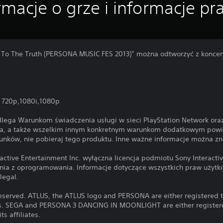
rmacje o grze i informacje p
 To The Truth (PERSONA MUSIC FES 2013)” można odtworzyć z konc
: 720p,1080i,1080p
dlega Warunkom świadczenia usługi w sieci PlayStation Network o
ia, a także wszelkim innym konkretnym warunkom dodatkowym pow
arunków, nie pobieraj tego produktu. Inne ważne informacje można 
active Entertainment Inc. wyłączna licencja podmiotu Sony Interacti
nia z oprogramowania. Informacje dotyczące wszystkich praw użyt
legal.
reserved. ATLUS, the ATLUS logo and PERSONA are either registered 
iates. SEGA and PERSONA 3 DANCING IN MOONLIGHT are either registe
ts affiliates.