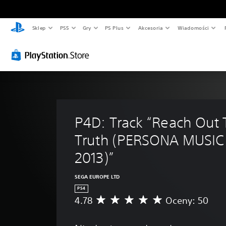
Sklep
PS5
Gry
PS Plus
Akcesoria
Wiadomości
P4D: Track “Reach Out 
Truth (PERSONA MUSIC 
2013)”
SEGA EUROPE LTD
PS4
4.78
Oceny: 50
Ś
r
e