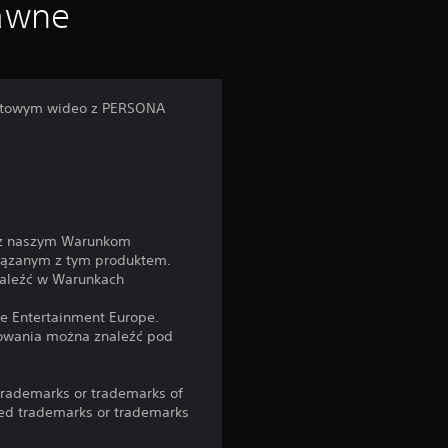
o
rawne
d
s
ertowym wideo z PERSONA
t
a
w
raz naszym Warunkom
i
iązanym z tym produktem.
znaleźć w Warunkach
e
ve Entertainment Europe.
kowania można znaleźć pod
5
0
trademarks or trademarks of
red trademarks or trademarks
o