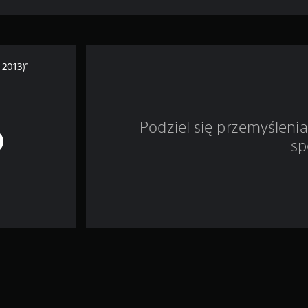
2013)”
Podziel się przemyśleni
sp