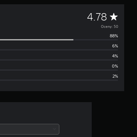
Ś
4.78
r
Oceny: 50
88%
e
6%
d
4%
n
0%
2%
i
a
o
c
e