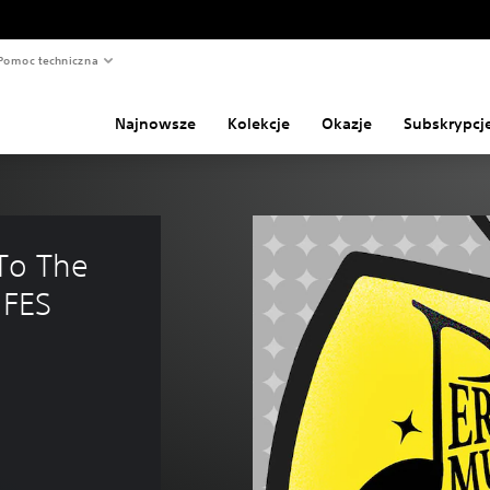
Pomoc techniczna
Najnowsze
Kolekcje
Okazje
Subskrypcj
To The 
FES 