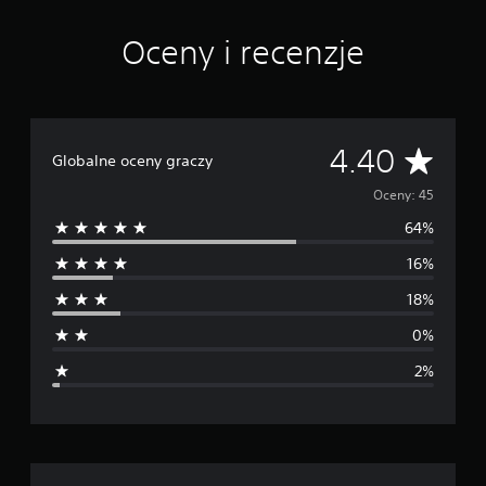
n
Oceny i recenzje
Ś
4.40
Globalne oceny graczy
r
Oceny: 45
64%
e
16%
d
18%
n
0%
i
2%
a
o
c