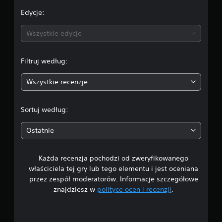
e
Edycje:
n
Wszystkie edycje
a
Filtruj według:
:
Wszystkie recenzje
4
.
Sortuj według:
4
Ostatnie
/
Każda recenzja pochodzi od zweryfikowanego
5
właściciela tej gry lub tego elementu i jest oceniana
g
przez zespół moderatorów. Informacje szczegółowe
znajdziesz w
polityce ocen i recenzji
.
w
i