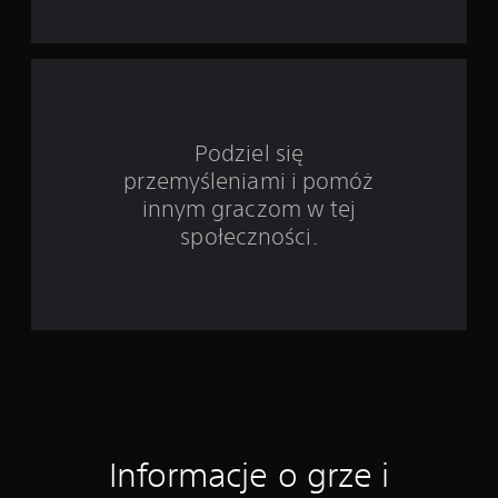
t
a
w
i
Podziel się
przemyśleniami i pomóż
e
innym graczom w tej
4
społeczności.
5
o
c
e
n
Informacje o grze i