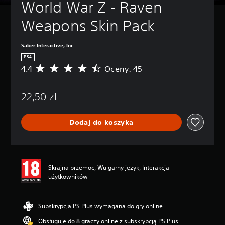
World War Z - Raven 
Weapons Skin Pack
Saber Interactive, Inc
PS4
4.4
Oceny: 45
Ś
r
e
22,50 zl
d
n
i
Dodaj do koszyka
a
o
c
e
n
Skrajna przemoc, Wulgarny język, Interakcja
a
użytkowników
:
4
.
4
Subskrypcja PS Plus wymagana do gry online
/
Obsługuje do 8 graczy online z subskrypcją PS Plus
5