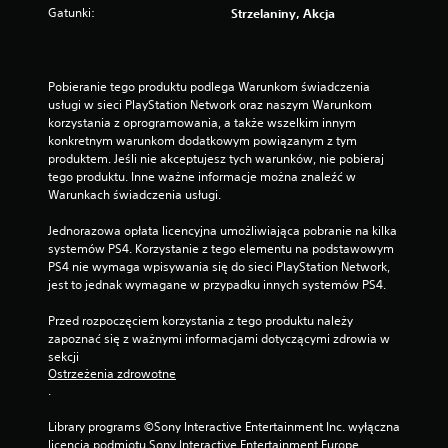
Gatunki:
Strzelaniny, Akcja
Pobieranie tego produktu podlega Warunkom świadczenia 
usługi w sieci PlayStation Network oraz naszym Warunkom 
korzystania z oprogramowania, a także wszelkim innym 
konkretnym warunkom dodatkowym powiązanym z tym 
produktem. Jeśli nie akceptujesz tych warunków, nie pobieraj 
tego produktu. Inne ważne informacje można znaleźć w 
Warunkach świadczenia usługi.
Jednorazowa opłata licencyjna umożliwiająca pobranie na kilka 
systemów PS4. Korzystanie z tego elementu na podstawowym 
PS4 nie wymaga wpisywania się do sieci PlayStation Network, 
jest to jednak wymagane w przypadku innych systemów PS4.
Przed rozpoczęciem korzystania z tego produktu należy 
zapoznać się z ważnymi informacjami dotyczącymi zdrowia w 
sekcji 
Ostrzeżenia zdrowotne
.
Library programs ©Sony Interactive Entertainment Inc. wyłączna 
licencja podmiotu Sony Interactive Entertainment Europe. 