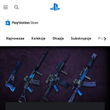
W
y
s
z
u
k
a
j
Najnowsze
Kolekcje
Okazje
Subskrypcje
Przegl