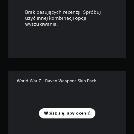
a
Brak pasujących recenzji. Spróbuj
z
użyć innej kombinacji opcji
wyszukiwania.
d
e
k
—
n
World War Z - Raven Weapons Skin Pack
a
p
o
Wpisz się, aby ocenić
d
s