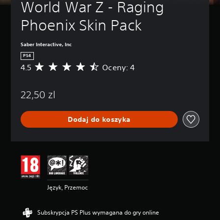
World War Z - Raging 
Phoenix Skin Pack
Saber Interactive, Inc
PS4
4.5
Oceny: 4
Ś
r
e
22,50 zl
d
n
i
Dodaj do koszyka
a
o
c
e
n
a
:
4
Język, Przemoc
.
5
/
Subskrypcja PS Plus wymagana do gry online
5