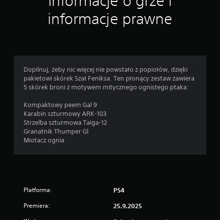
Informacje o grze i
informacje prawne
Dopilnuj, żeby nic więcej nie powstało z popiołów, dzięki
pakietowi skórek Szał Feniksa. Ten płonący zestaw zawiera
5 skórek broni z motywem mitycznego ognistego ptaka:
Kompaktowy peem Gal 9
Karabin szturmowy ARK-103
Strzelba szturmowa Taiga-12
Granatnik Thumper Gl
Miotacz ognia
Platforma:
PS4
Premiera:
25.9.2025