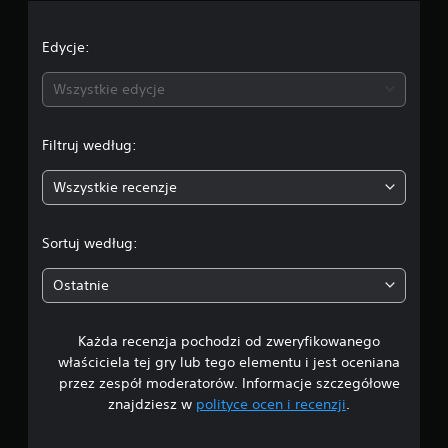
c
e
Edycje:
n
Wszystkie edycje
a
Filtruj według:
:
Wszystkie recenzje
4
.
Sortuj według:
5
Ostatnie
/
Każda recenzja pochodzi od zweryfikowanego
5
właściciela tej gry lub tego elementu i jest oceniana
g
przez zespół moderatorów. Informacje szczegółowe
znajdziesz w
polityce ocen i recenzji
.
w