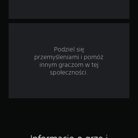
s
t
a
w
i
Podziel się
przemyśleniami i pomóż
e
innym graczom w tej
4
społeczności.
o
c
e
n