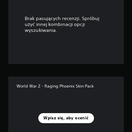
i
a
Brak pasujących recenzji. Spróbuj
z
użyć innej kombinacji opcji
wyszukiwania.
d
e
k
—
n
World War Z - Raging Phoenix Skin Pack
a
p
o
Wpisz się, aby ocenić
d