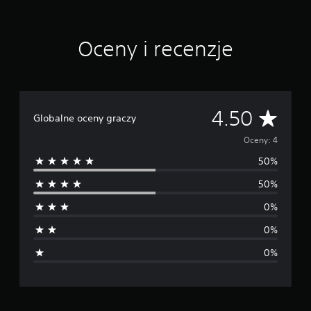
Oceny i recenzje
Ś
4.50
Globalne oceny graczy
r
Oceny: 4
50%
e
50%
d
0%
n
0%
i
0%
a
o