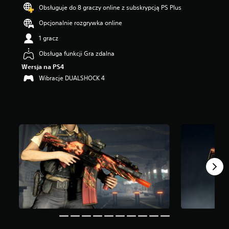
g
Obsługuje do 8 graczy online z subskrypcją PS Plus
w
Opcjonalnie rozgrywka online
i
a
1 gracz
z
d
Obsługa funkcji Gra zdalna
e
Wersja na PS4
k
Wibracje DUALSHOCK 4
—
n
a
p
o
d
s
t
a
w
i
e
4
o
c
e
n