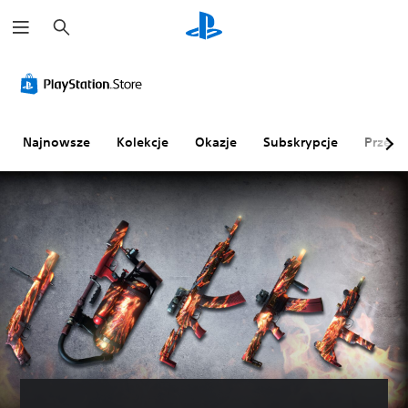
W
y
s
z
u
k
a
j
Najnowsze
Kolekcje
Okazje
Subskrypcje
Przegl