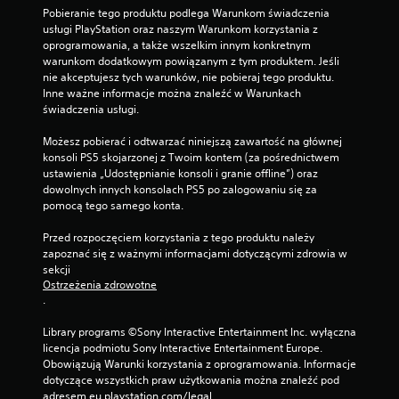
Pobieranie tego produktu podlega Warunkom świadczenia 
usługi PlayStation oraz naszym Warunkom korzystania z 
oprogramowania, a także wszelkim innym konkretnym 
warunkom dodatkowym powiązanym z tym produktem. Jeśli 
nie akceptujesz tych warunków, nie pobieraj tego produktu. 
Inne ważne informacje można znaleźć w Warunkach 
świadczenia usługi.
Możesz pobierać i odtwarzać niniejszą zawartość na głównej 
konsoli PS5 skojarzonej z Twoim kontem (za pośrednictwem 
ustawienia „Udostępnianie konsoli i granie offline”) oraz 
dowolnych innych konsolach PS5 po zalogowaniu się za 
pomocą tego samego konta.
Przed rozpoczęciem korzystania z tego produktu należy 
zapoznać się z ważnymi informacjami dotyczącymi zdrowia w 
sekcji 
Ostrzeżenia zdrowotne
.
Library programs ©Sony Interactive Entertainment Inc. wyłączna 
licencja podmiotu Sony Interactive Entertainment Europe. 
Obowiązują Warunki korzystania z oprogramowania. Informacje 
dotyczące wszystkich praw użytkowania można znaleźć pod 
adresem eu.playstation.com/legal.