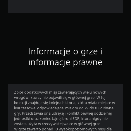
o
c
e
n
Informacje o grze i
informacje prawne
Zbiór dodatkowych misji zawierających wielu nowych
wrogów, którzy nie pojawili się w głównej grze. W tej
kolekcji znajduje się kolejna historia, która miała miejsce w
linii czasowej odpowiadającej misjom od 79 do 83 głównej
gry. Przedstawia ona udrękę i konflikt pewnej oddzielnej
jednostki oraz koniec tajnej broni EDF, która nigdy nie
została użyta w rzeczywistej walce w głównej grze.
W grze zawarto ponad 10 wysokopoziomowych misji dla