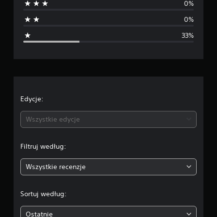
0%
n
0%
i
33%
a
o
c
e
Edycje:
n
Wszystkie edycje
a
Filtruj według:
:
Wszystkie recenzje
3
.
Sortuj według:
6
Ostatnie