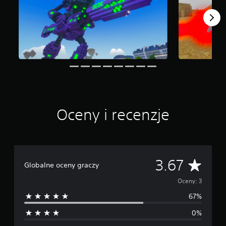
t
a
w
i
e
3
o
c
e
n
Oceny i recenzje
Ś
3.67
Globalne oceny graczy
r
Oceny: 3
67%
e
0%
d