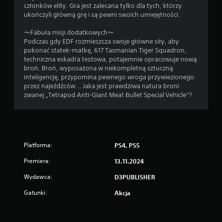
członków elity. Gra jest zalecana tylko dla tych, którzy
ukończyli główną grę i są pewni swoich umiejętności.
～Fabuła misji dodatkowych～
Podczas gdy EDF rozmieszcza swoje główne siły, aby
pokonać statek-matkę, 617 Tasmanian Tiger Squadron,
techniczna eskadra testowa, potajemnie opracowuje nową
broń. Broń, wyposażona w niekompletną sztuczną
inteligencję, przypomina pewnego wroga przywiezionego
przez najeźdźców... Jaka jest prawdziwa natura broni
zwanej „Tetrapod Anti-Giant Meat Bullet Special Vehicle”?
Platforma:
PS4, PS5
Premiera:
13.11.2024
Wydawca:
D3PUBLISHER
Gatunki:
Akcja