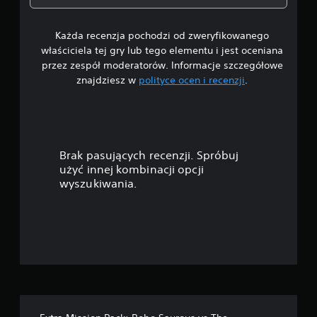
7
Każda recenzja pochodzi od zweryfikowanego
/
właściciela tej gry lub tego elementu i jest oceniana
5
przez zespół moderatorów. Informacje szczegółowe
znajdziesz w
polityce ocen i recenzji
.
g
w
i
Brak pasujących recenzji. Spróbuj
a
użyć innej kombinacji opcji
wyszukiwania.
z
d
e
k
—