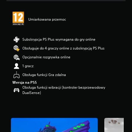
e
n
a
Umiarkowana przemoc
:
3
.
6
Subskrypcja PS Plus wymagana do gry online
7
/
Obsługuje do 4 graczy online z subskrypcją PS Plus
5
Opcjonalnie rozgrywka online
g
w
1 gracz
i
a
Obsługa funkcji Gra zdalna
z
Wersja na PS5
d
Obsługa funkcji wibracji (kontroler bezprzewodowy
e
DualSense)
k
—
n
a
p
o
d
s