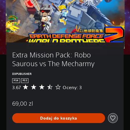
Extra Mission Pack: Robo 
Saurous vs The Mecharmy
D3PUBLISHER
PS4
PS5
3.67
Oceny: 3
Ś
r
e
69,00 zl
d
n
i
Dodaj do koszyka
a
o
c