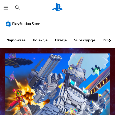
W
y
s
z
u
k
a
j
Najnowsze
Kolekcje
Okazje
Subskrypcje
Przegl