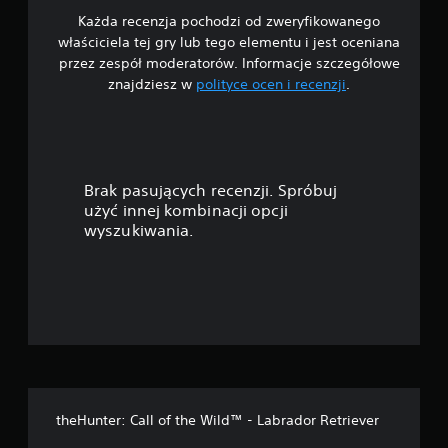
i
ż
N
k
Każda recenzja pochodzi od zweryfikowanego
w
n
a
o
a
właściciela tej gry lub tego elementu i jest oceniana
i
p
r
n
i
przez zespół moderatorów. Informacje szczegółowe
a
i
z
a
znajdziesz w
polityce ocen i recenzji
.
n
s
y
a
c
i
y
s
z
a
s
t
z
u
.
ą
a
ł
p
ć
d
o
r
z
Brak pasujących recenzji. Spróbuj
ś
e
s
e
użyć innej kombinacji opcji
z
a
c
wyszukiwania.
e
m
i
k
n
o
d
t
u
r
—
o
c
ą
w
z
ż
n
a
k
k
n
a
a
ó
e
g
w
p
r
p
r
y
(
z
.
p
theHunter: Call of the Wild™ - Labrador Retriever
o
y
o