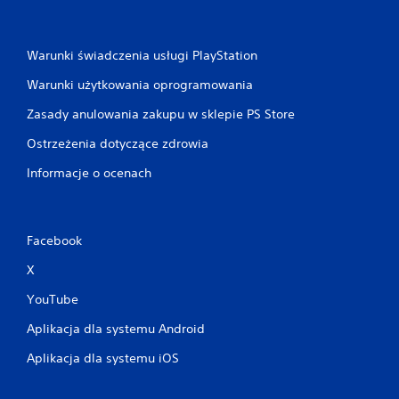
ć
i
k
o
Warunki świadczenia usługi PlayStation
r
z
Warunki użytkowania oprogramowania
y
s
Zasady anulowania zakupu w sklepie PS Store
t
Ostrzeżenia dotyczące zdrowia
a
ć
Informacje o ocenach
z
m
e
n
Facebook
u
w
X
g
r
YouTube
z
e
Aplikacja dla systemu Android
b
e
Aplikacja dla systemu iOS
z
k