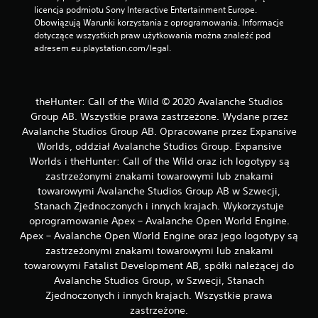
i
licencja podmiotu Sony Interactive Entertainment Europe. 
w
Obowiązują Warunki korzystania z oprogramowania. Informacje 
dotyczące wszystkich praw użytkowania można znaleźć pod 
o
adresem eu.playstation.com/legal.
ś
ć
g
r
theHunter: Call of the Wild © 2020 Avalanche Studios
y
Group AB. Wszystkie prawa zastrzeżone. Wydane przez
b
Avalanche Studios Group AB. Opracowane przez Expansive
e
Worlds, oddział Avalanche Studios Group. Expansive
z
Worlds i theHunter: Call of the Wild oraz ich logotypy są
p
zastrzeżonymi znakami towarowymi lub znakami
r
towarowymi Avalanche Studios Group AB w Szwecji,
z
Stanach Zjednoczonych i innych krajach. Wykorzystuje
y
t
oprogramowanie Apex – Avalanche Open World Engine.
r
Apex – Avalanche Open World Engine oraz jego logotypy są
z
zastrzeżonymi znakami towarowymi lub znakami
y
towarowymi Fatalist Development AB, spółki należącej do
m
Avalanche Studios Group, w Szwecji, Stanach
y
Zjednoczonych i innych krajach. Wszystkie prawa
w
zastrzeżone.