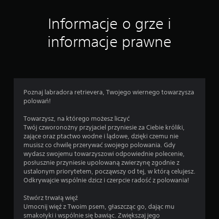
d
r
Informacje o grze i
ą
ż
informacje prawne
k
ó
w
(
p
Poznaj labradora retrievera, Twojego wiernego towarzysza
o
polowań!
d
s
Towarzysz, na którego możesz liczyć
t
Twój czworonożny przyjaciel przyniesie za Ciebie króliki,
a
zające oraz ptactwo wodne i lądowe, dzięki czemu nie
w
musisz co chwilę przerywać swojego polowania. Gdy
o
wydasz swojemu towarzyszowi odpowiednie polecenie,
posłusznie przyniesie upolowaną zwierzynę zgodnie z
w
ustalonym priorytetem, począwszy od tej, w którą celujesz.
e
Odkrywajcie wspólnie dzicz i czerpcie radość z polowania!
)
D
Stwórz trwałą więź
o
Umocnij więź z Twoim psem, głaszcząc go, dając mu
s
smakołyki i wspólnie się bawiąc. Zwiększaj jego