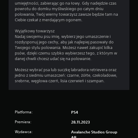
t
umiejętności, zabierając go na łowy. Gdy nadejdzie czas
ę
powrotu do domku myśliwskiego po całym dniu
p
polowania, Twój wierny towarzysz zawsze będzie tam na
n
Ciebie czekał z merdającym ogonem.
e
s
Wyjątkowy towarzysz
ą
Nadaj swojemu psu imię, wybierz jego umaszczenie i
p
rozdysponuj jego cechy, aby jak najlepiej pasowały do
e
Twojego stylu polowania. Możesz nawet zakupić kilka
w
psów, dzięki czemu szybko wybierzesz tego, z którym w
n
danej chwili chcesz udać się na polowanie.
e
o
Możesz wybrać psa lub suczkę labradora retrievera oraz
p
jedno z siedmiu umaszczeń: czarne, żółte, czekoladowe,
c
srebrne, węglowa czerń, lisia czerwień i szampan.
j
e
o
d
w
Platforma:
PS4
r
ó
Premiera:
28.11.2023
c
e
Wydawca:
Avalanche Studios Group
n
AB