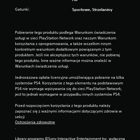
i
a
Gatunki:
Sportowe, Strzelaniny
k
i
e
r
Pobieranie tego produktu podlega Warunkom świadczenia 
u
usługi w sieci PlayStation Network oraz naszym Warunkom 
n
korzystania z oprogramowania, a także wszelkim innym 
k
konkretnym warunkom dodatkowym powiązanym z tym 
ó
produktem. Jeśli nie akceptujesz tych warunków, nie pobieraj 
w
tego produktu. Inne ważne informacje można znaleźć w 
d
Warunkach świadczenia usługi.
r
ą
Jednorazowa opłata licencyjna umożliwiająca pobranie na kilka 
ż
systemów PS4. Korzystanie z tego elementu na podstawowym 
k
PS4 nie wymaga wpisywania się do sieci PlayStation Network, 
ó
jest to jednak wymagane w przypadku innych systemów PS4.
w
.
Przed rozpoczęciem korzystania z tego produktu należy 
zapoznać się z ważnymi informacjami dotyczącymi zdrowia w 
sekcji 
M
Ostrzeżenia zdrowotne
o
.
ż
l
Library programs ©Sony Interactive Entertainment Inc. wyłączna 