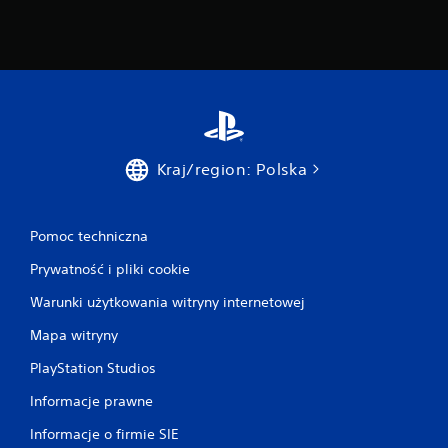
a
n
i
a
p
r
z
y
c
Kraj/region: Polska
i
s
k
Pomoc techniczna
ó
w
Prywatność i pliki cookie
M
Warunki użytkowania witryny internetowej
o
ż
Mapa witryny
e
s
PlayStation Studios
z
g
Informacje prawne
r
a
Informacje o firmie SIE