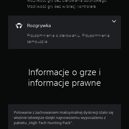
Możliwość gry bez sterowania dotykowego,
d
Możliwość gry bez wibracji kontrolera
r
ą
ż
Rozgrywka
k
ó
Przypomnienia o sterowaniu, Przypomnienia
w
samouczka
(
p
o
d
s
Informacje o grze i
t
a
informacje prawne
w
o
w
e
)
Polowanie z zachowaniem maksymalnej dyskrecji stało się
D
właśnie łatwiejsze dzięki najnowszemu wyposażeniu z
o
pakietu „High-Tech Hunting Pack”.
s