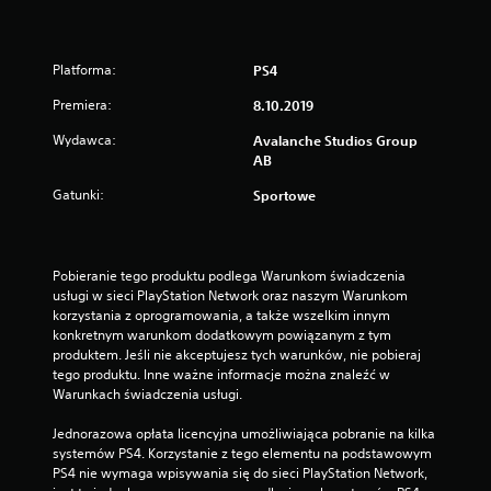
i
a
k
i
Platforma:
PS4
e
Premiera:
8.10.2019
r
u
Wydawca:
Avalanche Studios Group
n
AB
k
ó
Gatunki:
Sportowe
w
d
r
ą
Pobieranie tego produktu podlega Warunkom świadczenia 
ż
usługi w sieci PlayStation Network oraz naszym Warunkom 
k
korzystania z oprogramowania, a także wszelkim innym 
ó
konkretnym warunkom dodatkowym powiązanym z tym 
w
produktem. Jeśli nie akceptujesz tych warunków, nie pobieraj 
.
tego produktu. Inne ważne informacje można znaleźć w 
Warunkach świadczenia usługi.
M
Jednorazowa opłata licencyjna umożliwiająca pobranie na kilka 
o
systemów PS4. Korzystanie z tego elementu na podstawowym 
ż
PS4 nie wymaga wpisywania się do sieci PlayStation Network, 
l