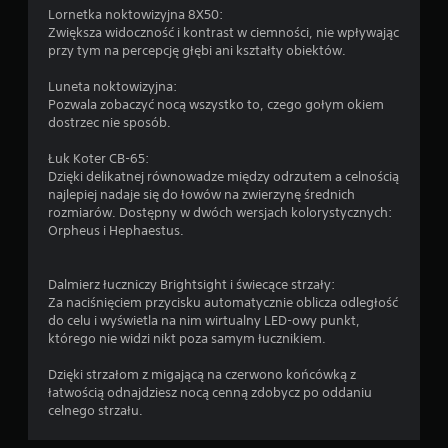
t
Lornetka noktowizyjna 8X50:
ę
Zwiększa widoczność i kontrast w ciemności, nie wpływając
p
przy tym na percepcję głębi ani kształty obiektów.
n
e
Luneta noktowizyjna:
s
Pozwala zobaczyć nocą wszystko to, czego gołym okiem
ą
dostrzec nie sposób.
p
e
Łuk Koter CB-65:
w
Dzięki delikatnej równowadze między odrzutem a celnością
n
najlepiej nadaje się do łowów na zwierzynę średnich
e
rozmiarów. Dostępny w dwóch wersjach kolorystycznych:
o
Orpheus i Hephaestus.
p
c
j
Dalmierz łuczniczy Brightsight i świecące strzały:
e
Za naciśnięciem przycisku automatycznie oblicza odległość
o
do celu i wyświetla na nim wirtualny LED-owy punkt,
d
którego nie widzi nikt poza samym łucznikiem.
w
r
Dzięki strzałom z migającą na czerwono końcówką z
ó
łatwością odnajdziesz nocą cenną zdobycz po oddaniu
c
celnego strzału.
e
n