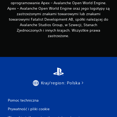
a
oprogramowanie Apex – Avalanche Open World Engine.
n
Apex – Avalanche Open World Engine oraz jego logotypy są
i
zastrzeżonymi znakami towarowymi lub znakami
a
towarowymi Fatalist Development AB, spółki należącej do
p
Avalanche Studios Group, w Szwecji, Stanach
r
Zjednoczonych i innych krajach. Wszystkie prawa
z
zastrzeżone.
y
c
i
s
k
ó
w
M
o
Kraj/region: Polska
ż
e
s
z
Pomoc techniczna
g
r
Prywatność i pliki cookie
a