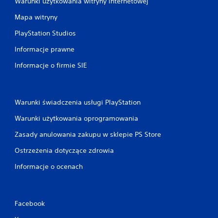
ć
Warunki użytkowania witryny internetowej
i
Mapa witryny
k
o
PlayStation Studios
r
z
Informacje prawne
y
s
Informacje o firmie SIE
t
a
ć
z
Warunki świadczenia usługi PlayStation
m
e
Warunki użytkowania oprogramowania
n
u
Zasady anulowania zakupu w sklepie PS Store
w
g
Ostrzeżenia dotyczące zdrowia
r
Informacje o ocenach
z
e
b
e
z
Facebook
k