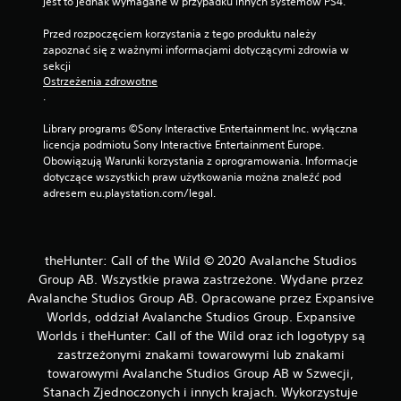
jest to jednak wymagane w przypadku innych systemów PS4.
i
w
Przed rozpoczęciem korzystania z tego produktu należy 
o
zapoznać się z ważnymi informacjami dotyczącymi zdrowia w 
ś
sekcji 
ć
Ostrzeżenia zdrowotne
.
g
r
Library programs ©Sony Interactive Entertainment Inc. wyłączna 
y
licencja podmiotu Sony Interactive Entertainment Europe. 
b
Obowiązują Warunki korzystania z oprogramowania. Informacje 
e
dotyczące wszystkich praw użytkowania można znaleźć pod 
z
adresem eu.playstation.com/legal.
p
r
z
y
theHunter: Call of the Wild © 2020 Avalanche Studios
t
Group AB. Wszystkie prawa zastrzeżone. Wydane przez
r
Avalanche Studios Group AB. Opracowane przez Expansive
z
Worlds, oddział Avalanche Studios Group. Expansive
y
Worlds i theHunter: Call of the Wild oraz ich logotypy są
m
zastrzeżonymi znakami towarowymi lub znakami
y
towarowymi Avalanche Studios Group AB w Szwecji,
w
Stanach Zjednoczonych i innych krajach. Wykorzystuje