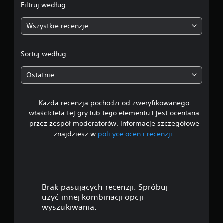
Filtruj według:
i
ż
N
k
:
n
a
o
a
Wszystkie recenzje
i
p
r
n
3
a
i
z
a
n
s
y
.
c
i
y
s
Sortuj według:
z
a
s
t
7
u
.
ą
a
Ostatnie
ł
p
ć
2
o
r
z
ś
e
s
Każda recenzja pochodzi od zweryfikowanego
/
z
a
c
właściciela tej gry lub tego elementu i jest oceniana
e
m
i
5
przez zespół moderatorów. Informacje szczegółowe
n
o
d
znajdziesz w
polityce ocen i recenzji
.
t
u
r
g
o
c
ą
w
z
ż
w
a
k
k
n
a
i
ó
e
g
Brak pasujących recenzji. Spróbuj
w
p
r
a
użyć innej kombinacji opcji
r
y
(
z
.
wyszukiwania.
p
z
y
o