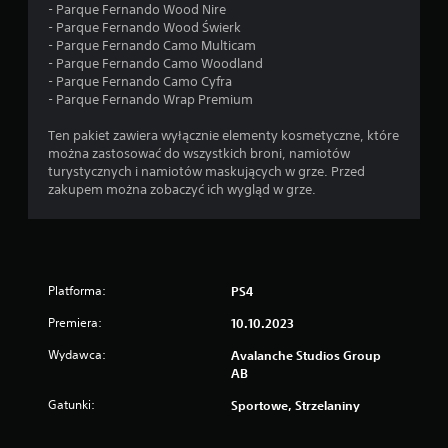
t
- Parque Fernando Wood Nire
ę
- Parque Fernando Wood Świerk
p
- Parque Fernando Camo Multicam
n
- Parque Fernando Camo Woodland
e
- Parque Fernando Camo Cyfra
s
- Parque Fernando Wrap Premium
ą
p
Ten pakiet zawiera wyłącznie elementy kosmetyczne, które
e
można zastosować do wszystkich broni, namiotów
w
turystycznych i namiotów maskujących w grze. Przed
n
zakupem można zobaczyć ich wygląd w grze.
e
o
p
c
j
Platforma:
PS4
e
o
Premiera:
10.10.2023
d
w
Wydawca:
Avalanche Studios Group
r
AB
ó
c
Gatunki:
Sportowe, Strzelaniny
e
n