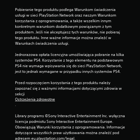
i
a
Pobieranie tego produktu podlega Warunkom świadczenia 
k
usługi w sieci PlayStation Network oraz naszym Warunkom 
i
korzystania z oprogramowania, a także wszelkim innym 
e
konkretnym warunkom dodatkowym powiązanym z tym 
r
produktem. Jeśli nie akceptujesz tych warunków, nie pobieraj 
u
tego produktu. Inne ważne informacje można znaleźć w 
n
Warunkach świadczenia usługi.
k
ó
Jednorazowa opłata licencyjna umożliwiająca pobranie na kilka 
w
systemów PS4. Korzystanie z tego elementu na podstawowym 
d
PS4 nie wymaga wpisywania się do sieci PlayStation Network, 
r
jest to jednak wymagane w przypadku innych systemów PS4.
ą
ż
Przed rozpoczęciem korzystania z tego produktu należy 
k
zapoznać się z ważnymi informacjami dotyczącymi zdrowia w 
ó
sekcji 
w
Ostrzeżenia zdrowotne
.
.
Library programs ©Sony Interactive Entertainment Inc. wyłączna 
M
licencja podmiotu Sony Interactive Entertainment Europe. 
o
Obowiązują Warunki korzystania z oprogramowania. Informacje 
ż
dotyczące wszystkich praw użytkowania można znaleźć pod 
l
adresem eu.playstation.com/legal.