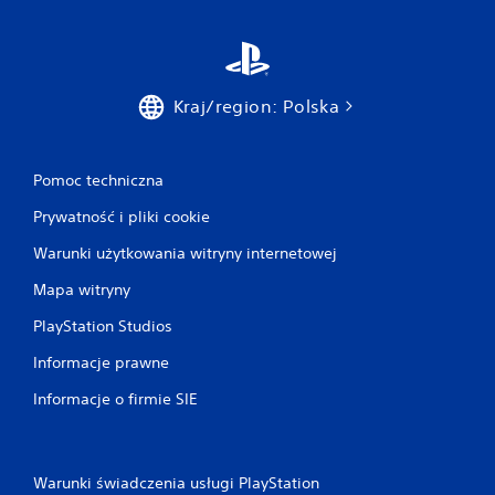
a
n
i
a
p
Kraj/region: Polska
r
z
y
c
Pomoc techniczna
i
Prywatność i pliki cookie
s
k
Warunki użytkowania witryny internetowej
ó
Mapa witryny
w
M
PlayStation Studios
o
ż
Informacje prawne
e
s
Informacje o firmie SIE
z
g
r
a
Warunki świadczenia usługi PlayStation