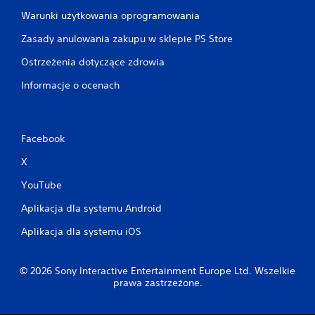
ć
i
Warunki użytkowania oprogramowania
k
Zasady anulowania zakupu w sklepie PS Store
o
r
Ostrzeżenia dotyczące zdrowia
z
y
Informacje o ocenach
s
t
a
ć
Facebook
z
m
X
e
n
YouTube
u
w
Aplikacja dla systemu Android
g
r
Aplikacja dla systemu iOS
z
e
b
© 2026 Sony Interactive Entertainment Europe Ltd. Wszelkie
e
prawa zastrzeżone.
z
k