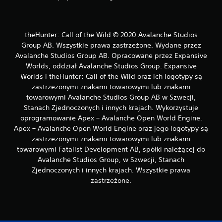
i
w
o
theHunter: Call of the Wild © 2020 Avalanche Studios
ś
ć
Group AB. Wszystkie prawa zastrzeżone. Wydane przez
g
Avalanche Studios Group AB. Opracowane przez Expansive
r
Worlds, oddział Avalanche Studios Group. Expansive
y
Worlds i theHunter: Call of the Wild oraz ich logotypy są
b
zastrzeżonymi znakami towarowymi lub znakami
e
towarowymi Avalanche Studios Group AB w Szwecji,
z
Stanach Zjednoczonych i innych krajach. Wykorzystuje
p
oprogramowanie Apex – Avalanche Open World Engine.
r
Apex – Avalanche Open World Engine oraz jego logotypy są
z
zastrzeżonymi znakami towarowymi lub znakami
y
towarowymi Fatalist Development AB, spółki należącej do
t
Avalanche Studios Group, w Szwecji, Stanach
r
Zjednoczonych i innych krajach. Wszystkie prawa
z
zastrzeżone.
y
m
y
w