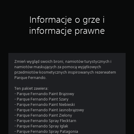
d
r
ą
Informacje o grze i
ż
informacje prawne
k
ó
w
(
p
o
Zmień wygląd swoich broni, namiotów turystycznych i
d
namiotów maskujących za pomocą wyjątkowych
s
przedmiotów kosmetycznych inspirowanych rezerwatem
t
Parque Fernando.
a
w
Ten pakiet zawiera:
- Parque Fernando Paint Brązowy
o
- Parque Fernando Paint Szary
w
- Parque Fernando Paint Niebieski
e
- Parque Fernando Paint Jasnobrązowy
)
- Parque Fernando Paint Zielony
D
- Parque Fernando Spray Flecktarn
o
- Parque Fernando Spray Iglak
s
- Parque Fernando Spray Patagonia