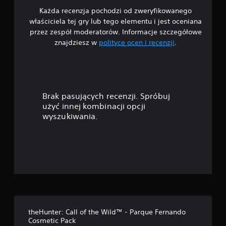
i
ż
N
k
Każda recenzja pochodzi od zweryfikowanego
w
n
a
o
a
właściciela tej gry lub tego elementu i jest oceniana
i
p
r
n
i
przez zespół moderatorów. Informacje szczegółowe
a
i
z
a
znajdziesz w
polityce ocen i recenzji
.
n
s
y
a
c
i
y
s
z
a
s
t
z
u
.
ą
a
ł
p
ć
d
o
r
z
Brak pasujących recenzji. Spróbuj
ś
e
s
e
użyć innej kombinacji opcji
z
a
c
wyszukiwania.
e
m
i
k
n
o
d
t
u
r
—
o
c
ą
w
z
ż
n
a
k
k
n
a
a
ó
e
g
w
p
r
p
r
y
(
z
.
p
theHunter: Call of the Wild™ - Parque Fernando
o
y
o
Cosmetic Pack